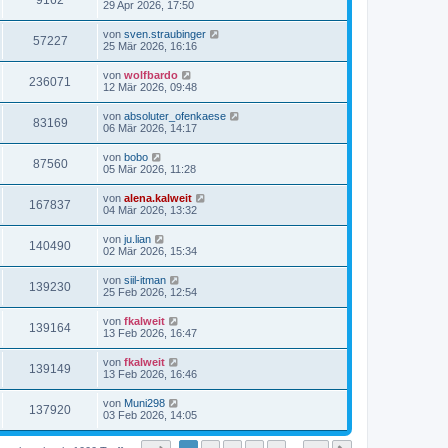
9162
29 Apr 2026, 17:50
von
sven.straubinger
57227
25 Mär 2026, 16:16
von
wolfbardo
236071
12 Mär 2026, 09:48
von
absoluter_ofenkaese
83169
06 Mär 2026, 14:17
von
bobo
87560
05 Mär 2026, 11:28
von
alena.kalweit
167837
04 Mär 2026, 13:32
von
ju.lian
140490
02 Mär 2026, 15:34
von
siil-itman
139230
25 Feb 2026, 12:54
von
fkalweit
139164
13 Feb 2026, 16:47
von
fkalweit
139149
13 Feb 2026, 16:46
von
Muni298
137920
03 Feb 2026, 14:05