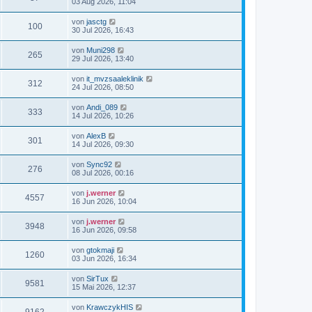
03 Aug 2026, 11:04
von
jasctg
100
30 Jul 2026, 16:43
von
Muni298
265
29 Jul 2026, 13:40
von
it_mvzsaaleklinik
312
24 Jul 2026, 08:50
von
Andi_089
333
14 Jul 2026, 10:26
von
AlexB
301
14 Jul 2026, 09:30
von
Sync92
276
08 Jul 2026, 00:16
von
j.werner
4557
16 Jun 2026, 10:04
von
j.werner
3948
16 Jun 2026, 09:58
von
gtokmaji
1260
03 Jun 2026, 16:34
von
SirTux
9581
15 Mai 2026, 12:37
von
KrawczykHIS