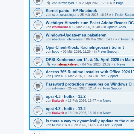
von
KrawczykHIS
»
29 Apr 2026, 17:50
» in
Bugs
Kernel panic - HP Notebook
von
sven.straubinger
»
25 Mär 2026, 16:16
» in
Freier Suppo
Wichtiger Hinweis zum Paket Adobe Reader DC
von
wolfbardo
»
12 Mär 2026, 09:48
» in
Update-Abos
Windows-Update-msu paketieren
von
absoluter_ofenkaese
»
06 Mär 2026, 14:17
» in
Freier S
Opsi-Client-Kiosk: Kachelngrösse / Schrift
von
bobo
»
05 Mär 2026, 11:28
» in
Freier Support
OPSI-Konferenz am 14. & 15. April 2026 in Mai
von
alena.kalweit
»
04 Mär 2026, 13:32
» in
News
Access 365 Runtime installer with Office 2024 
von
ju.lian
»
02 Mär 2026, 15:34
» in
Free Support
Password protection measures on Windows Cli
von
siil-itman
»
25 Feb 2026, 12:54
» in
Free Support
opsi 4.3 - hotfix - 13.2
von
fkalweit
»
13 Feb 2026, 16:47
» in
News
opsi 4.3 - hotfix - 13.2
von
fkalweit
»
13 Feb 2026, 16:46
» in
News
Is there a way to dynamically update to the curr
von
Muni298
»
03 Feb 2026, 14:05
» in
Free Support