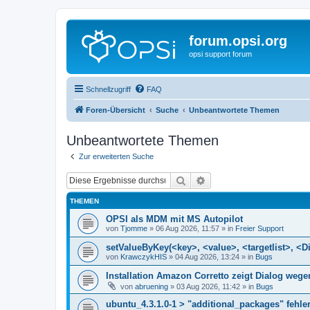
forum.opsi.org
opsi support forum
Schnellzugriff
FAQ
Foren-Übersicht
Suche
Unbeantwortete Themen
Unbeantwortete Themen
Zur erweiterten Suche
Suche
Erweiterte Suche
THEMEN
OPSI als MDM mit MS Autopilot
von
Tjomme
»
06 Aug 2026, 11:57
» in
Freier Support
setValueByKey(<key>, <value>, <targetlist>, <Di
von
KrawczykHIS
»
04 Aug 2026, 13:24
» in
Bugs
Installation Amazon Corretto zeigt Dialog we
von
abruening
»
03 Aug 2026, 11:42
» in
Bugs
ubuntu_4.3.1.0-1 > "additional_packages" fehler