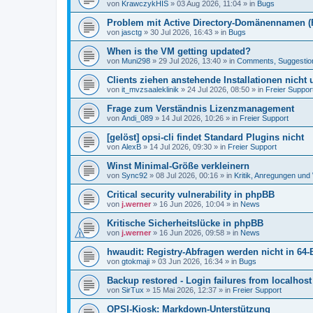
von
KrawczykHIS
»
03 Aug 2026, 11:04
» in
Bugs
Problem mit Active Directory-Domänennamen (FQ
von
jasctg
»
30 Jul 2026, 16:43
» in
Bugs
When is the VM getting updated?
von
Muni298
»
29 Jul 2026, 13:40
» in
Comments, Suggestio
Clients ziehen anstehende Installationen nicht
von
it_mvzsaaleklinik
»
24 Jul 2026, 08:50
» in
Freier Suppor
Frage zum Verständnis Lizenzmanagement
von
Andi_089
»
14 Jul 2026, 10:26
» in
Freier Support
[gelöst] opsi-cli findet Standard Plugins nicht
von
AlexB
»
14 Jul 2026, 09:30
» in
Freier Support
Winst Minimal-Größe verkleinern
von
Sync92
»
08 Jul 2026, 00:16
» in
Kritik, Anregungen un
Critical security vulnerability in phpBB
von
j.werner
»
16 Jun 2026, 10:04
» in
News
Kritische Sicherheitslücke in phpBB
von
j.werner
»
16 Jun 2026, 09:58
» in
News
hwaudit: Registry-Abfragen werden nicht in 64-
von
gtokmaji
»
03 Jun 2026, 16:34
» in
Bugs
Backup restored - Login failures from localhost
von
SirTux
»
15 Mai 2026, 12:37
» in
Freier Support
OPSI-Kiosk: Markdown-Unterstützung