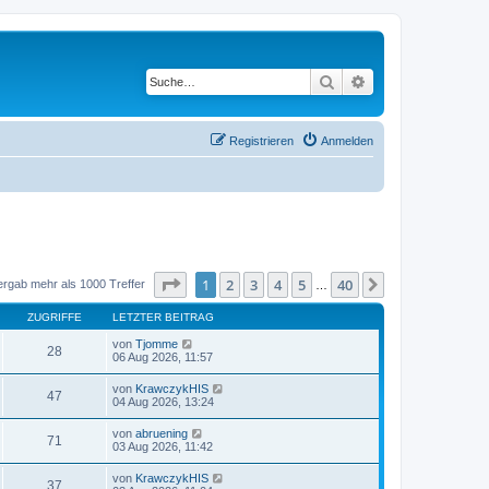
Suche
Erweiterte Suche
Registrieren
Anmelden
Seite
1
von
40
1
2
3
4
5
40
Nächste
ergab mehr als 1000 Treffer
…
ZUGRIFFE
LETZTER BEITRAG
von
Tjomme
28
06 Aug 2026, 11:57
von
KrawczykHIS
47
04 Aug 2026, 13:24
von
abruening
71
03 Aug 2026, 11:42
von
KrawczykHIS
37