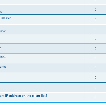
0
0
rt
 Classic
0
0
upport
0
nz
0
LTSC
0
ents
0
0
0
ent IP address on the client list?
0