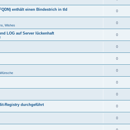
DN) enthält einen Bindestrich in tld
0
0
ns, Wishes
 und LOG auf Server lückenhaft
0
t
0
0
0
d Wünsche
0
0
Bit-Registry durchgeführt
0
0