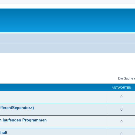
Die Suche 
ANTWORTEN
0
fferentSeperator>)
0
gen laufenden Programmen
0
haft
0