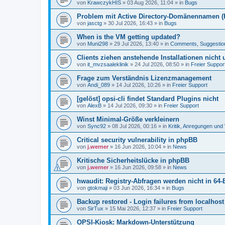
von
KrawczykHIS
»
03 Aug 2026, 11:04
» in
Bugs
Problem mit Active Directory-Domänennamen (FQ
von
jasctg
»
30 Jul 2026, 16:43
» in
Bugs
When is the VM getting updated?
von
Muni298
»
29 Jul 2026, 13:40
» in
Comments, Suggestio
Clients ziehen anstehende Installationen nicht
von
it_mvzsaaleklinik
»
24 Jul 2026, 08:50
» in
Freier Suppor
Frage zum Verständnis Lizenzmanagement
von
Andi_089
»
14 Jul 2026, 10:26
» in
Freier Support
[gelöst] opsi-cli findet Standard Plugins nicht
von
AlexB
»
14 Jul 2026, 09:30
» in
Freier Support
Winst Minimal-Größe verkleinern
von
Sync92
»
08 Jul 2026, 00:16
» in
Kritik, Anregungen un
Critical security vulnerability in phpBB
von
j.werner
»
16 Jun 2026, 10:04
» in
News
Kritische Sicherheitslücke in phpBB
von
j.werner
»
16 Jun 2026, 09:58
» in
News
hwaudit: Registry-Abfragen werden nicht in 64-
von
gtokmaji
»
03 Jun 2026, 16:34
» in
Bugs
Backup restored - Login failures from localhost
von
SirTux
»
15 Mai 2026, 12:37
» in
Freier Support
OPSI-Kiosk: Markdown-Unterstützung