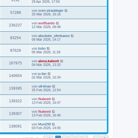
9192
29 Apr 2026, 17:50
von
sven.straubinger
57289
25 Mär 2026, 16:16
von
wolfbardo
236237
12 Mär 2026, 09:48
von
absoluter_ofenkaese
83254
06 Mär 2026, 14:17
von
bobo
87629
05 Mär 2026, 11:28
von
alena.kalweit
167975
04 Mär 2026, 13:32
von
ju.lian
140654
02 Mär 2026, 15:34
von
siil-itman
139395
25 Feb 2026, 12:54
von
fkalweit
139322
13 Feb 2026, 16:47
von
fkalweit
139307
13 Feb 2026, 16:46
von
Muni298
138091
03 Feb 2026, 14:05