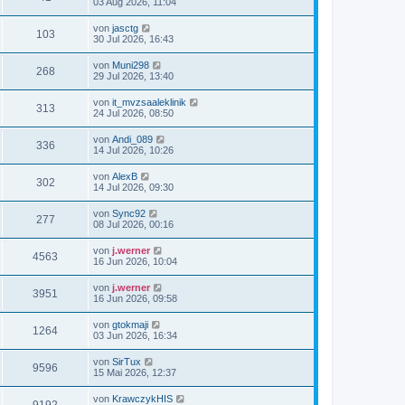
03 Aug 2026, 11:04
von
jasctg
103
30 Jul 2026, 16:43
von
Muni298
268
29 Jul 2026, 13:40
von
it_mvzsaaleklinik
313
24 Jul 2026, 08:50
von
Andi_089
336
14 Jul 2026, 10:26
von
AlexB
302
14 Jul 2026, 09:30
von
Sync92
277
08 Jul 2026, 00:16
von
j.werner
4563
16 Jun 2026, 10:04
von
j.werner
3951
16 Jun 2026, 09:58
von
gtokmaji
1264
03 Jun 2026, 16:34
von
SirTux
9596
15 Mai 2026, 12:37
von
KrawczykHIS