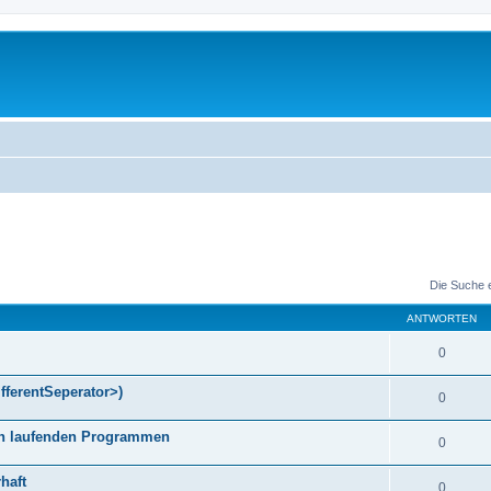
Die Suche 
ANTWORTEN
0
fferentSeperator>)
0
gen laufenden Programmen
0
haft
0