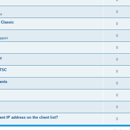
0
0
rt
 Classic
0
0
upport
0
nz
0
LTSC
0
ents
0
0
0
ent IP address on the client list?
0