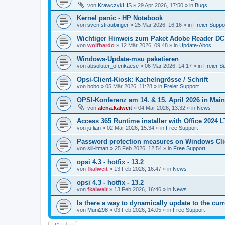
von
KrawczykHIS
»
29 Apr 2026, 17:50
» in
Bugs
Kernel panic - HP Notebook
von
sven.straubinger
»
25 Mär 2026, 16:16
» in
Freier Suppo
Wichtiger Hinweis zum Paket Adobe Reader DC
von
wolfbardo
»
12 Mär 2026, 09:48
» in
Update-Abos
Windows-Update-msu paketieren
von
absoluter_ofenkaese
»
06 Mär 2026, 14:17
» in
Freier S
Opsi-Client-Kiosk: Kachelngrösse / Schrift
von
bobo
»
05 Mär 2026, 11:28
» in
Freier Support
OPSI-Konferenz am 14. & 15. April 2026 in Mai
von
alena.kalweit
»
04 Mär 2026, 13:32
» in
News
Access 365 Runtime installer with Office 2024 
von
ju.lian
»
02 Mär 2026, 15:34
» in
Free Support
Password protection measures on Windows Cli
von
siil-itman
»
25 Feb 2026, 12:54
» in
Free Support
opsi 4.3 - hotfix - 13.2
von
fkalweit
»
13 Feb 2026, 16:47
» in
News
opsi 4.3 - hotfix - 13.2
von
fkalweit
»
13 Feb 2026, 16:46
» in
News
Is there a way to dynamically update to the curr
von
Muni298
»
03 Feb 2026, 14:05
» in
Free Support