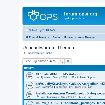
forum.opsi.org
opsi support forum
Schnellzugriff
FAQ
Foren-Übersicht
Suche
Unbeantwortete Themen
Unbeantwortete Themen
Zur erweiterten Suche
Suche
Erweiterte Suche
THEMEN
OPSI als MDM mit MS Autopilot
von
Tjomme
»
06 Aug 2026, 11:57
» in
Freier Support
setValueByKey(<key>, <value>, <targetlist>, <Di
von
KrawczykHIS
»
04 Aug 2026, 13:24
» in
Bugs
Installation Amazon Corretto zeigt Dialog we
von
abruening
»
03 Aug 2026, 11:42
» in
Bugs
ubuntu_4.3.1.0-1 > "additional_packages" fehler