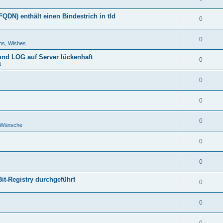
DN) enthält einen Bindestrich in tld
0
0
ns, Wishes
 und LOG auf Server lückenhaft
0
t
0
0
0
d Wünsche
0
0
Bit-Registry durchgeführt
0
0