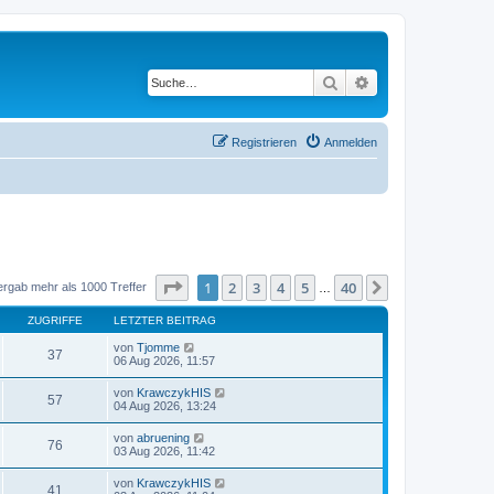
Suche
Erweiterte Suche
Registrieren
Anmelden
Seite
1
von
40
1
2
3
4
5
40
Nächste
ergab mehr als 1000 Treffer
…
ZUGRIFFE
LETZTER BEITRAG
von
Tjomme
37
06 Aug 2026, 11:57
von
KrawczykHIS
57
04 Aug 2026, 13:24
von
abruening
76
03 Aug 2026, 11:42
von
KrawczykHIS
41