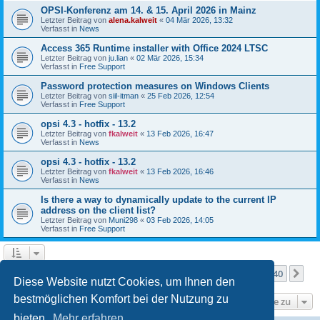
OPSI-Konferenz am 14. & 15. April 2026 in Mainz
Letzter Beitrag von
alena.kalweit
«
04 Mär 2026, 13:32
Verfasst in
News
Access 365 Runtime installer with Office 2024 LTSC
Letzter Beitrag von
ju.lian
«
02 Mär 2026, 15:34
Verfasst in
Free Support
Password protection measures on Windows Clients
Letzter Beitrag von
siil-itman
«
25 Feb 2026, 12:54
Verfasst in
Free Support
opsi 4.3 - hotfix - 13.2
Letzter Beitrag von
fkalweit
«
13 Feb 2026, 16:47
Verfasst in
News
opsi 4.3 - hotfix - 13.2
Letzter Beitrag von
fkalweit
«
13 Feb 2026, 16:46
Verfasst in
News
Is there a way to dynamically update to the current IP
address on the client list?
Letzter Beitrag von
Muni298
«
03 Feb 2026, 14:05
Verfasst in
Free Support
Seite
1
von
40
1
2
3
4
5
40
Nä
Die Suche ergab mehr als 1000 Treffer
…
Diese Website nutzt Cookies, um Ihnen den
bestmöglichen Komfort bei der Nutzung zu
Gehe zu
bieten.
Mehr erfahren