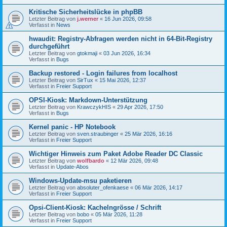
Kritische Sicherheitslücke in phpBB
Letzter Beitrag von
j.werner
«
16 Jun 2026, 09:58
Verfasst in
News
hwaudit: Registry-Abfragen werden nicht in 64-Bit-Registry
durchgeführt
Letzter Beitrag von
gtokmaji
«
03 Jun 2026, 16:34
Verfasst in
Bugs
Backup restored - Login failures from localhost
Letzter Beitrag von
SirTux
«
15 Mai 2026, 12:37
Verfasst in
Freier Support
OPSI-Kiosk: Markdown-Unterstützung
Letzter Beitrag von
KrawczykHIS
«
29 Apr 2026, 17:50
Verfasst in
Bugs
Kernel panic - HP Notebook
Letzter Beitrag von
sven.straubinger
«
25 Mär 2026, 16:16
Verfasst in
Freier Support
Wichtiger Hinweis zum Paket Adobe Reader DC Classic
Letzter Beitrag von
wolfbardo
«
12 Mär 2026, 09:48
Verfasst in
Update-Abos
Windows-Update-msu paketieren
Letzter Beitrag von
absoluter_ofenkaese
«
06 Mär 2026, 14:17
Verfasst in
Freier Support
Opsi-Client-Kiosk: Kachelngrösse / Schrift
Letzter Beitrag von
bobo
«
05 Mär 2026, 11:28
Verfasst in
Freier Support