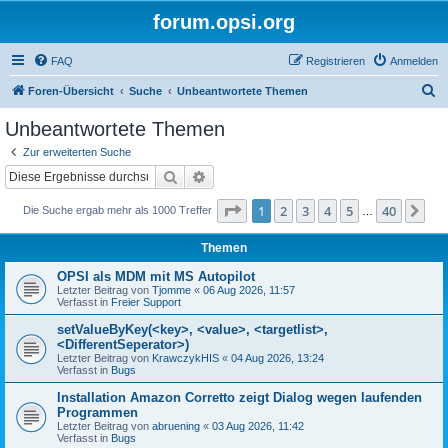
forum.opsi.org
FAQ
Registrieren
Anmelden
S
Foren-Übersicht
Suche
Unbeantwortete Themen
u
Unbeantwortete Themen
c
Zur erweiterten Suche
h
Suche
Erweiterte Suche
e
Seite
1
von
40
1
2
3
4
5
40
Nä
Die Suche ergab mehr als 1000 Treffer
…
Themen
OPSI als MDM mit MS Autopilot
Letzter Beitrag von
Tjomme
«
06 Aug 2026, 11:57
Verfasst in
Freier Support
setValueByKey(<key>, <value>, <targetlist>,
<DifferentSeperator>)
Letzter Beitrag von
KrawczykHIS
«
04 Aug 2026, 13:24
Verfasst in
Bugs
Installation Amazon Corretto zeigt Dialog wegen laufenden
Programmen
Letzter Beitrag von
abruening
«
03 Aug 2026, 11:42
Verfasst in
Bugs