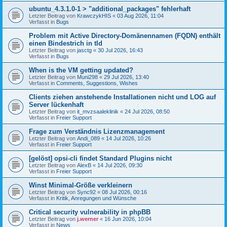
ubuntu_4.3.1.0-1 > "additional_packages" fehlerhaft
Letzter Beitrag von
KrawczykHIS
«
03 Aug 2026, 11:04
Verfasst in
Bugs
Problem mit Active Directory-Domänennamen (FQDN) enthält
einen Bindestrich in tld
Letzter Beitrag von
jasctg
«
30 Jul 2026, 16:43
Verfasst in
Bugs
When is the VM getting updated?
Letzter Beitrag von
Muni298
«
29 Jul 2026, 13:40
Verfasst in
Comments, Suggestions, Wishes
Clients ziehen anstehende Installationen nicht und LOG auf
Server lückenhaft
Letzter Beitrag von
it_mvzsaaleklinik
«
24 Jul 2026, 08:50
Verfasst in
Freier Support
Frage zum Verständnis Lizenzmanagement
Letzter Beitrag von
Andi_089
«
14 Jul 2026, 10:26
Verfasst in
Freier Support
[gelöst] opsi-cli findet Standard Plugins nicht
Letzter Beitrag von
AlexB
«
14 Jul 2026, 09:30
Verfasst in
Freier Support
Winst Minimal-Größe verkleinern
Letzter Beitrag von
Sync92
«
08 Jul 2026, 00:16
Verfasst in
Kritik, Anregungen und Wünsche
Critical security vulnerability in phpBB
Letzter Beitrag von
j.werner
«
16 Jun 2026, 10:04
Verfasst in
News