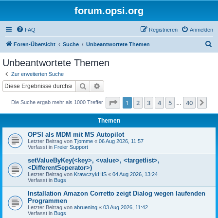
forum.opsi.org
FAQ
Registrieren
Anmelden
S
Foren-Übersicht
Suche
Unbeantwortete Themen
u
Unbeantwortete Themen
c
Zur erweiterten Suche
h
Suche
Erweiterte Suche
e
Seite
1
von
40
1
2
3
4
5
40
Nä
Die Suche ergab mehr als 1000 Treffer
…
Themen
OPSI als MDM mit MS Autopilot
Letzter Beitrag von
Tjomme
«
06 Aug 2026, 11:57
Verfasst in
Freier Support
setValueByKey(<key>, <value>, <targetlist>,
<DifferentSeperator>)
Letzter Beitrag von
KrawczykHIS
«
04 Aug 2026, 13:24
Verfasst in
Bugs
Installation Amazon Corretto zeigt Dialog wegen laufenden
Programmen
Letzter Beitrag von
abruening
«
03 Aug 2026, 11:42
Verfasst in
Bugs