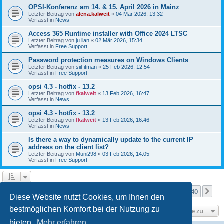
OPSI-Konferenz am 14. & 15. April 2026 in Mainz
Letzter Beitrag von
alena.kalweit
«
04 Mär 2026, 13:32
Verfasst in
News
Access 365 Runtime installer with Office 2024 LTSC
Letzter Beitrag von
ju.lian
«
02 Mär 2026, 15:34
Verfasst in
Free Support
Password protection measures on Windows Clients
Letzter Beitrag von
siil-itman
«
25 Feb 2026, 12:54
Verfasst in
Free Support
opsi 4.3 - hotfix - 13.2
Letzter Beitrag von
fkalweit
«
13 Feb 2026, 16:47
Verfasst in
News
opsi 4.3 - hotfix - 13.2
Letzter Beitrag von
fkalweit
«
13 Feb 2026, 16:46
Verfasst in
News
Is there a way to dynamically update to the current IP
address on the client list?
Letzter Beitrag von
Muni298
«
03 Feb 2026, 14:05
Verfasst in
Free Support
Seite
1
von
40
1
2
3
4
5
40
Nä
Die Suche ergab mehr als 1000 Treffer
…
Diese Website nutzt Cookies, um Ihnen den
bestmöglichen Komfort bei der Nutzung zu
Gehe zu
bieten.
Mehr erfahren