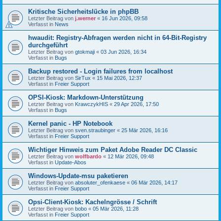
Kritische Sicherheitslücke in phpBB
Letzter Beitrag von
j.werner
«
16 Jun 2026, 09:58
Verfasst in
News
hwaudit: Registry-Abfragen werden nicht in 64-Bit-Registry
durchgeführt
Letzter Beitrag von
gtokmaji
«
03 Jun 2026, 16:34
Verfasst in
Bugs
Backup restored - Login failures from localhost
Letzter Beitrag von
SirTux
«
15 Mai 2026, 12:37
Verfasst in
Freier Support
OPSI-Kiosk: Markdown-Unterstützung
Letzter Beitrag von
KrawczykHIS
«
29 Apr 2026, 17:50
Verfasst in
Bugs
Kernel panic - HP Notebook
Letzter Beitrag von
sven.straubinger
«
25 Mär 2026, 16:16
Verfasst in
Freier Support
Wichtiger Hinweis zum Paket Adobe Reader DC Classic
Letzter Beitrag von
wolfbardo
«
12 Mär 2026, 09:48
Verfasst in
Update-Abos
Windows-Update-msu paketieren
Letzter Beitrag von
absoluter_ofenkaese
«
06 Mär 2026, 14:17
Verfasst in
Freier Support
Opsi-Client-Kiosk: Kachelngrösse / Schrift
Letzter Beitrag von
bobo
«
05 Mär 2026, 11:28
Verfasst in
Freier Support