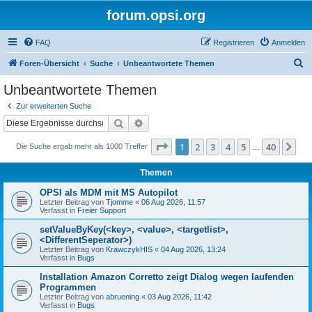
forum.opsi.org
FAQ
Registrieren
Anmelden
S
Foren-Übersicht
Suche
Unbeantwortete Themen
u
Unbeantwortete Themen
c
Zur erweiterten Suche
h
Suche
Erweiterte Suche
e
Seite
1
von
40
1
2
3
4
5
40
Nä
Die Suche ergab mehr als 1000 Treffer
…
Themen
OPSI als MDM mit MS Autopilot
Letzter Beitrag von
Tjomme
«
06 Aug 2026, 11:57
Verfasst in
Freier Support
setValueByKey(<key>, <value>, <targetlist>,
<DifferentSeperator>)
Letzter Beitrag von
KrawczykHIS
«
04 Aug 2026, 13:24
Verfasst in
Bugs
Installation Amazon Corretto zeigt Dialog wegen laufenden
Programmen
Letzter Beitrag von
abruening
«
03 Aug 2026, 11:42
Verfasst in
Bugs