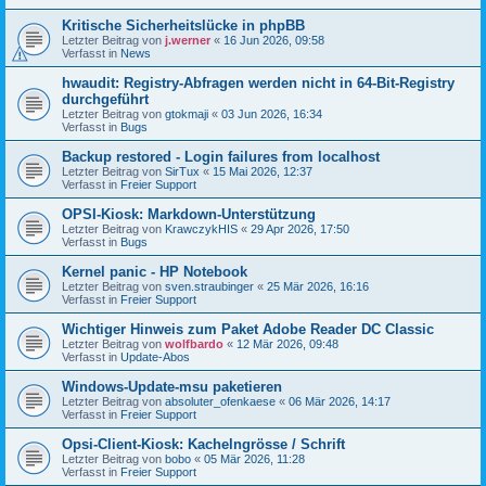
Kritische Sicherheitslücke in phpBB
Letzter Beitrag von
j.werner
«
16 Jun 2026, 09:58
Verfasst in
News
hwaudit: Registry-Abfragen werden nicht in 64-Bit-Registry
durchgeführt
Letzter Beitrag von
gtokmaji
«
03 Jun 2026, 16:34
Verfasst in
Bugs
Backup restored - Login failures from localhost
Letzter Beitrag von
SirTux
«
15 Mai 2026, 12:37
Verfasst in
Freier Support
OPSI-Kiosk: Markdown-Unterstützung
Letzter Beitrag von
KrawczykHIS
«
29 Apr 2026, 17:50
Verfasst in
Bugs
Kernel panic - HP Notebook
Letzter Beitrag von
sven.straubinger
«
25 Mär 2026, 16:16
Verfasst in
Freier Support
Wichtiger Hinweis zum Paket Adobe Reader DC Classic
Letzter Beitrag von
wolfbardo
«
12 Mär 2026, 09:48
Verfasst in
Update-Abos
Windows-Update-msu paketieren
Letzter Beitrag von
absoluter_ofenkaese
«
06 Mär 2026, 14:17
Verfasst in
Freier Support
Opsi-Client-Kiosk: Kachelngrösse / Schrift
Letzter Beitrag von
bobo
«
05 Mär 2026, 11:28
Verfasst in
Freier Support