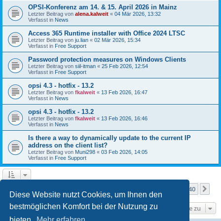
OPSI-Konferenz am 14. & 15. April 2026 in Mainz
Letzter Beitrag von
alena.kalweit
«
04 Mär 2026, 13:32
Verfasst in
News
Access 365 Runtime installer with Office 2024 LTSC
Letzter Beitrag von
ju.lian
«
02 Mär 2026, 15:34
Verfasst in
Free Support
Password protection measures on Windows Clients
Letzter Beitrag von
siil-itman
«
25 Feb 2026, 12:54
Verfasst in
Free Support
opsi 4.3 - hotfix - 13.2
Letzter Beitrag von
fkalweit
«
13 Feb 2026, 16:47
Verfasst in
News
opsi 4.3 - hotfix - 13.2
Letzter Beitrag von
fkalweit
«
13 Feb 2026, 16:46
Verfasst in
News
Is there a way to dynamically update to the current IP
address on the client list?
Letzter Beitrag von
Muni298
«
03 Feb 2026, 14:05
Verfasst in
Free Support
Seite
1
von
40
1
2
3
4
5
40
Nä
Die Suche ergab mehr als 1000 Treffer
…
Diese Website nutzt Cookies, um Ihnen den
bestmöglichen Komfort bei der Nutzung zu
Gehe zu
bieten.
Mehr erfahren