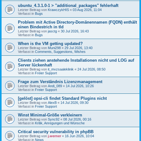
ubuntu_4.3.1.0-1 > "additional_packages" fehlerhaft
Letzter Beitrag von
KrawczykHIS
«
03 Aug 2026, 11:04
Verfasst in
Bugs
Problem mit Active Directory-Domänennamen (FQDN) enthält
einen Bindestrich in tld
Letzter Beitrag von
jasctg
«
30 Jul 2026, 16:43
Verfasst in
Bugs
When is the VM getting updated?
Letzter Beitrag von
Muni298
«
29 Jul 2026, 13:40
Verfasst in
Comments, Suggestions, Wishes
Clients ziehen anstehende Installationen nicht und LOG auf
Server lückenhaft
Letzter Beitrag von
it_mvzsaaleklinik
«
24 Jul 2026, 08:50
Verfasst in
Freier Support
Frage zum Verständnis Lizenzmanagement
Letzter Beitrag von
Andi_089
«
14 Jul 2026, 10:26
Verfasst in
Freier Support
[gelöst] opsi-cli findet Standard Plugins nicht
Letzter Beitrag von
AlexB
«
14 Jul 2026, 09:30
Verfasst in
Freier Support
Winst Minimal-Größe verkleinern
Letzter Beitrag von
Sync92
«
08 Jul 2026, 00:16
Verfasst in
Kritik, Anregungen und Wünsche
Critical security vulnerability in phpBB
Letzter Beitrag von
j.werner
«
16 Jun 2026, 10:04
Verfasst in
News