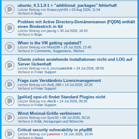
ubuntu_4.3.1.0-1 > "additional_packages" fehlerhaft
Letzter Beitrag von
KrawczykHIS
«
03 Aug 2026, 11:04
Verfasst in
Bugs
Problem mit Active Directory-Domänennamen (FQDN) enthält
einen Bindestrich in tld
Letzter Beitrag von
jasctg
«
30 Jul 2026, 16:43
Verfasst in
Bugs
When is the VM getting updated?
Letzter Beitrag von
Muni298
«
29 Jul 2026, 13:40
Verfasst in
Comments, Suggestions, Wishes
Clients ziehen anstehende Installationen nicht und LOG auf
Server lückenhaft
Letzter Beitrag von
it_mvzsaaleklinik
«
24 Jul 2026, 08:50
Verfasst in
Freier Support
Frage zum Verständnis Lizenzmanagement
Letzter Beitrag von
Andi_089
«
14 Jul 2026, 10:26
Verfasst in
Freier Support
[gelöst] opsi-cli findet Standard Plugins nicht
Letzter Beitrag von
AlexB
«
14 Jul 2026, 09:30
Verfasst in
Freier Support
Winst Minimal-Größe verkleinern
Letzter Beitrag von
Sync92
«
08 Jul 2026, 00:16
Verfasst in
Kritik, Anregungen und Wünsche
Critical security vulnerability in phpBB
Letzter Beitrag von
j.werner
«
16 Jun 2026, 10:04
Verfasst in
News