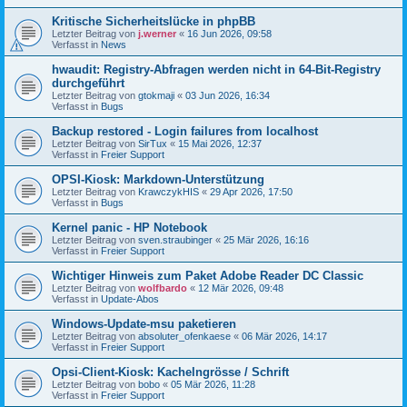
Kritische Sicherheitslücke in phpBB
Letzter Beitrag von
j.werner
«
16 Jun 2026, 09:58
Verfasst in
News
hwaudit: Registry-Abfragen werden nicht in 64-Bit-Registry
durchgeführt
Letzter Beitrag von
gtokmaji
«
03 Jun 2026, 16:34
Verfasst in
Bugs
Backup restored - Login failures from localhost
Letzter Beitrag von
SirTux
«
15 Mai 2026, 12:37
Verfasst in
Freier Support
OPSI-Kiosk: Markdown-Unterstützung
Letzter Beitrag von
KrawczykHIS
«
29 Apr 2026, 17:50
Verfasst in
Bugs
Kernel panic - HP Notebook
Letzter Beitrag von
sven.straubinger
«
25 Mär 2026, 16:16
Verfasst in
Freier Support
Wichtiger Hinweis zum Paket Adobe Reader DC Classic
Letzter Beitrag von
wolfbardo
«
12 Mär 2026, 09:48
Verfasst in
Update-Abos
Windows-Update-msu paketieren
Letzter Beitrag von
absoluter_ofenkaese
«
06 Mär 2026, 14:17
Verfasst in
Freier Support
Opsi-Client-Kiosk: Kachelngrösse / Schrift
Letzter Beitrag von
bobo
«
05 Mär 2026, 11:28
Verfasst in
Freier Support