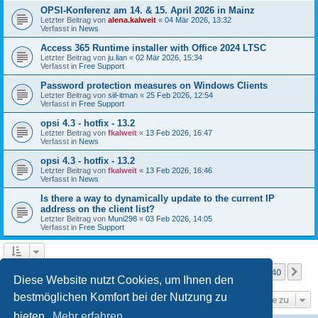
OPSI-Konferenz am 14. & 15. April 2026 in Mainz
Letzter Beitrag von
alena.kalweit
«
04 Mär 2026, 13:32
Verfasst in
News
Access 365 Runtime installer with Office 2024 LTSC
Letzter Beitrag von
ju.lian
«
02 Mär 2026, 15:34
Verfasst in
Free Support
Password protection measures on Windows Clients
Letzter Beitrag von
siil-itman
«
25 Feb 2026, 12:54
Verfasst in
Free Support
opsi 4.3 - hotfix - 13.2
Letzter Beitrag von
fkalweit
«
13 Feb 2026, 16:47
Verfasst in
News
opsi 4.3 - hotfix - 13.2
Letzter Beitrag von
fkalweit
«
13 Feb 2026, 16:46
Verfasst in
News
Is there a way to dynamically update to the current IP
address on the client list?
Letzter Beitrag von
Muni298
«
03 Feb 2026, 14:05
Verfasst in
Free Support
Seite
1
von
40
1
2
3
4
5
40
Nä
Die Suche ergab mehr als 1000 Treffer
…
Diese Website nutzt Cookies, um Ihnen den
bestmöglichen Komfort bei der Nutzung zu
Gehe zu
bieten.
Mehr erfahren