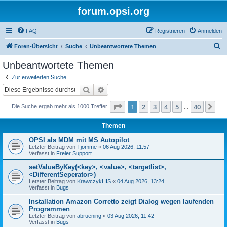
forum.opsi.org
FAQ
Registrieren
Anmelden
S
Foren-Übersicht
Suche
Unbeantwortete Themen
u
Unbeantwortete Themen
c
Zur erweiterten Suche
h
Suche
Erweiterte Suche
e
Seite
1
von
40
1
2
3
4
5
40
Nä
Die Suche ergab mehr als 1000 Treffer
…
Themen
OPSI als MDM mit MS Autopilot
Letzter Beitrag von
Tjomme
«
06 Aug 2026, 11:57
Verfasst in
Freier Support
setValueByKey(<key>, <value>, <targetlist>,
<DifferentSeperator>)
Letzter Beitrag von
KrawczykHIS
«
04 Aug 2026, 13:24
Verfasst in
Bugs
Installation Amazon Corretto zeigt Dialog wegen laufenden
Programmen
Letzter Beitrag von
abruening
«
03 Aug 2026, 11:42
Verfasst in
Bugs