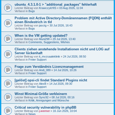
ubuntu_4.3.1.0-1 > "additional_packages" fehlerhaft
Letzter Beitrag von
KrawczykHIS
«
03 Aug 2026, 11:04
Verfasst in
Bugs
Problem mit Active Directory-Domänennamen (FQDN) enthält
einen Bindestrich in tld
Letzter Beitrag von
jasctg
«
30 Jul 2026, 16:43
Verfasst in
Bugs
When is the VM getting updated?
Letzter Beitrag von
Muni298
«
29 Jul 2026, 13:40
Verfasst in
Comments, Suggestions, Wishes
Clients ziehen anstehende Installationen nicht und LOG auf
Server lückenhaft
Letzter Beitrag von
it_mvzsaaleklinik
«
24 Jul 2026, 08:50
Verfasst in
Freier Support
Frage zum Verständnis Lizenzmanagement
Letzter Beitrag von
Andi_089
«
14 Jul 2026, 10:26
Verfasst in
Freier Support
[gelöst] opsi-cli findet Standard Plugins nicht
Letzter Beitrag von
AlexB
«
14 Jul 2026, 09:30
Verfasst in
Freier Support
Winst Minimal-Größe verkleinern
Letzter Beitrag von
Sync92
«
08 Jul 2026, 00:16
Verfasst in
Kritik, Anregungen und Wünsche
Critical security vulnerability in phpBB
Letzter Beitrag von
j.werner
«
16 Jun 2026, 10:04
Verfasst in
News