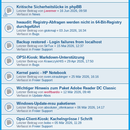
Kritische Sicherheitslücke in phpBB
Letzter Beitrag von
j.werner
«
16 Jun 2026, 09:58
Verfasst in
News
hwaudit: Registry-Abfragen werden nicht in 64-Bit-Registry
durchgeführt
Letzter Beitrag von
gtokmaji
«
03 Jun 2026, 16:34
Verfasst in
Bugs
Backup restored - Login failures from localhost
Letzter Beitrag von
SirTux
«
15 Mai 2026, 12:37
Verfasst in
Freier Support
OPSI-Kiosk: Markdown-Unterstützung
Letzter Beitrag von
KrawczykHIS
«
29 Apr 2026, 17:50
Verfasst in
Bugs
Kernel panic - HP Notebook
Letzter Beitrag von
sven.straubinger
«
25 Mär 2026, 16:16
Verfasst in
Freier Support
Wichtiger Hinweis zum Paket Adobe Reader DC Classic
Letzter Beitrag von
wolfbardo
«
12 Mär 2026, 09:48
Verfasst in
Update-Abos
Windows-Update-msu paketieren
Letzter Beitrag von
absoluter_ofenkaese
«
06 Mär 2026, 14:17
Verfasst in
Freier Support
Opsi-Client-Kiosk: Kachelngrösse / Schrift
Letzter Beitrag von
bobo
«
05 Mär 2026, 11:28
Verfasst in
Freier Support