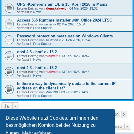
OPSI-Konferenz am 14. & 15. April 2026 in Mainz
Letzter Beitrag von
alena.kalweit
«
04 Mär 2026, 13:32
Verfasst in
News
Access 365 Runtime installer with Office 2024 LTSC
Letzter Beitrag von
ju.lian
«
02 Mär 2026, 15:34
Verfasst in
Free Support
Password protection measures on Windows Clients
Letzter Beitrag von
siil-itman
«
25 Feb 2026, 12:54
Verfasst in
Free Support
opsi 4.3 - hotfix - 13.2
Letzter Beitrag von
fkalweit
«
13 Feb 2026, 16:47
Verfasst in
News
opsi 4.3 - hotfix - 13.2
Letzter Beitrag von
fkalweit
«
13 Feb 2026, 16:46
Verfasst in
News
Is there a way to dynamically update to the current IP
address on the client list?
Letzter Beitrag von
Muni298
«
03 Feb 2026, 14:05
Verfasst in
Free Support
Seite
1
von
40
1
2
3
4
5
40
Nä
Die Suche ergab mehr als 1000 Treffer
…
Diese Website nutzt Cookies, um Ihnen den
bestmöglichen Komfort bei der Nutzung zu
Gehe zu
bieten.
Mehr erfahren