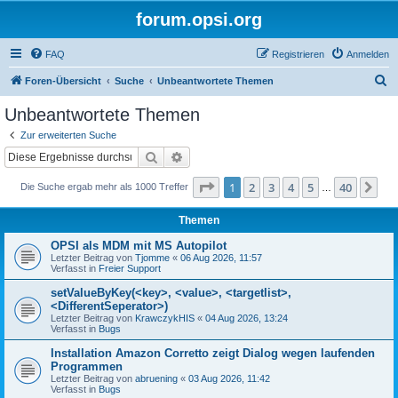
forum.opsi.org
FAQ
Registrieren
Anmelden
S
Foren-Übersicht
Suche
Unbeantwortete Themen
u
Unbeantwortete Themen
c
Zur erweiterten Suche
h
Suche
Erweiterte Suche
e
Seite
1
von
40
1
2
3
4
5
40
Nä
Die Suche ergab mehr als 1000 Treffer
…
Themen
OPSI als MDM mit MS Autopilot
Letzter Beitrag von
Tjomme
«
06 Aug 2026, 11:57
Verfasst in
Freier Support
setValueByKey(<key>, <value>, <targetlist>,
<DifferentSeperator>)
Letzter Beitrag von
KrawczykHIS
«
04 Aug 2026, 13:24
Verfasst in
Bugs
Installation Amazon Corretto zeigt Dialog wegen laufenden
Programmen
Letzter Beitrag von
abruening
«
03 Aug 2026, 11:42
Verfasst in
Bugs