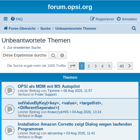
forum.opsi.org
FAQ
Registrieren
Anmelden
S
Foren-Übersicht
Suche
Unbeantwortete Themen
u
Unbeantwortete Themen
c
Zur erweiterten Suche
h
Suche
Erweiterte Suche
e
Seite
1
von
40
1
2
3
4
5
40
Nä
Die Suche ergab mehr als 1000 Treffer
…
Themen
OPSI als MDM mit MS Autopilot
Letzter Beitrag von
Tjomme
«
06 Aug 2026, 11:57
Verfasst in
Freier Support
setValueByKey(<key>, <value>, <targetlist>,
<DifferentSeperator>)
Letzter Beitrag von
KrawczykHIS
«
04 Aug 2026, 13:24
Verfasst in
Bugs
Installation Amazon Corretto zeigt Dialog wegen laufenden
Programmen
Letzter Beitrag von
abruening
«
03 Aug 2026, 11:42
Verfasst in
Bugs