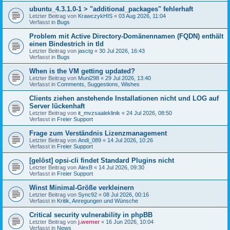
ubuntu_4.3.1.0-1 > "additional_packages" fehlerhaft
Letzter Beitrag von
KrawczykHIS
«
03 Aug 2026, 11:04
Verfasst in
Bugs
Problem mit Active Directory-Domänennamen (FQDN) enthält
einen Bindestrich in tld
Letzter Beitrag von
jasctg
«
30 Jul 2026, 16:43
Verfasst in
Bugs
When is the VM getting updated?
Letzter Beitrag von
Muni298
«
29 Jul 2026, 13:40
Verfasst in
Comments, Suggestions, Wishes
Clients ziehen anstehende Installationen nicht und LOG auf
Server lückenhaft
Letzter Beitrag von
it_mvzsaaleklinik
«
24 Jul 2026, 08:50
Verfasst in
Freier Support
Frage zum Verständnis Lizenzmanagement
Letzter Beitrag von
Andi_089
«
14 Jul 2026, 10:26
Verfasst in
Freier Support
[gelöst] opsi-cli findet Standard Plugins nicht
Letzter Beitrag von
AlexB
«
14 Jul 2026, 09:30
Verfasst in
Freier Support
Winst Minimal-Größe verkleinern
Letzter Beitrag von
Sync92
«
08 Jul 2026, 00:16
Verfasst in
Kritik, Anregungen und Wünsche
Critical security vulnerability in phpBB
Letzter Beitrag von
j.werner
«
16 Jun 2026, 10:04
Verfasst in
News