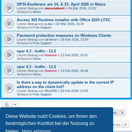
OPSI-Konferenz am 14. & 15. April 2026 in Mainz
Letzter Beitrag von
alena.kalweit
«
04 Mär 2026, 13:32
Verfasst in
News
Access 365 Runtime installer with Office 2024 LTSC
Letzter Beitrag von
ju.lian
«
02 Mär 2026, 15:34
Verfasst in
Free Support
Password protection measures on Windows Clients
Letzter Beitrag von
siil-itman
«
25 Feb 2026, 12:54
Verfasst in
Free Support
opsi 4.3 - hotfix - 13.2
Letzter Beitrag von
fkalweit
«
13 Feb 2026, 16:47
Verfasst in
News
opsi 4.3 - hotfix - 13.2
Letzter Beitrag von
fkalweit
«
13 Feb 2026, 16:46
Verfasst in
News
Is there a way to dynamically update to the current IP
address on the client list?
Letzter Beitrag von
Muni298
«
03 Feb 2026, 14:05
Verfasst in
Free Support
Seite
1
von
40
1
2
3
4
5
40
Nä
Die Suche ergab mehr als 1000 Treffer
…
Diese Website nutzt Cookies, um Ihnen den
bestmöglichen Komfort bei der Nutzung zu
Gehe zu
bieten.
Mehr erfahren