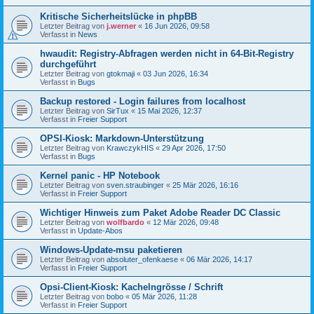
Kritische Sicherheitslücke in phpBB
Letzter Beitrag von
j.werner
«
16 Jun 2026, 09:58
Verfasst in
News
hwaudit: Registry-Abfragen werden nicht in 64-Bit-Registry
durchgeführt
Letzter Beitrag von
gtokmaji
«
03 Jun 2026, 16:34
Verfasst in
Bugs
Backup restored - Login failures from localhost
Letzter Beitrag von
SirTux
«
15 Mai 2026, 12:37
Verfasst in
Freier Support
OPSI-Kiosk: Markdown-Unterstützung
Letzter Beitrag von
KrawczykHIS
«
29 Apr 2026, 17:50
Verfasst in
Bugs
Kernel panic - HP Notebook
Letzter Beitrag von
sven.straubinger
«
25 Mär 2026, 16:16
Verfasst in
Freier Support
Wichtiger Hinweis zum Paket Adobe Reader DC Classic
Letzter Beitrag von
wolfbardo
«
12 Mär 2026, 09:48
Verfasst in
Update-Abos
Windows-Update-msu paketieren
Letzter Beitrag von
absoluter_ofenkaese
«
06 Mär 2026, 14:17
Verfasst in
Freier Support
Opsi-Client-Kiosk: Kachelngrösse / Schrift
Letzter Beitrag von
bobo
«
05 Mär 2026, 11:28
Verfasst in
Freier Support