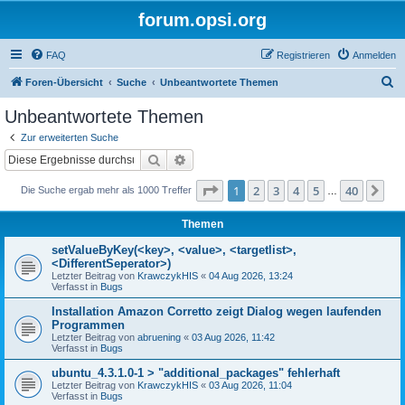
forum.opsi.org
FAQ
Registrieren
Anmelden
S
Foren-Übersicht
Suche
Unbeantwortete Themen
u
Unbeantwortete Themen
c
Zur erweiterten Suche
h
Suche
Erweiterte Suche
e
Seite
1
von
40
1
2
3
4
5
40
Nä
Die Suche ergab mehr als 1000 Treffer
…
Themen
setValueByKey(<key>, <value>, <targetlist>,
<DifferentSeperator>)
Letzter Beitrag von
KrawczykHIS
«
04 Aug 2026, 13:24
Verfasst in
Bugs
Installation Amazon Corretto zeigt Dialog wegen laufenden
Programmen
Letzter Beitrag von
abruening
«
03 Aug 2026, 11:42
Verfasst in
Bugs
ubuntu_4.3.1.0-1 > "additional_packages" fehlerhaft
Letzter Beitrag von
KrawczykHIS
«
03 Aug 2026, 11:04
Verfasst in
Bugs