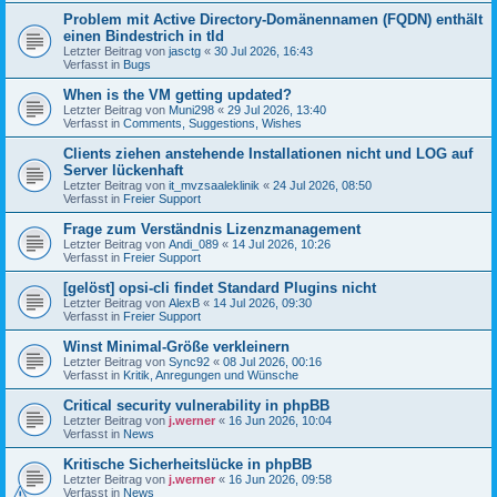
Problem mit Active Directory-Domänennamen (FQDN) enthält
einen Bindestrich in tld
Letzter Beitrag von
jasctg
«
30 Jul 2026, 16:43
Verfasst in
Bugs
When is the VM getting updated?
Letzter Beitrag von
Muni298
«
29 Jul 2026, 13:40
Verfasst in
Comments, Suggestions, Wishes
Clients ziehen anstehende Installationen nicht und LOG auf
Server lückenhaft
Letzter Beitrag von
it_mvzsaaleklinik
«
24 Jul 2026, 08:50
Verfasst in
Freier Support
Frage zum Verständnis Lizenzmanagement
Letzter Beitrag von
Andi_089
«
14 Jul 2026, 10:26
Verfasst in
Freier Support
[gelöst] opsi-cli findet Standard Plugins nicht
Letzter Beitrag von
AlexB
«
14 Jul 2026, 09:30
Verfasst in
Freier Support
Winst Minimal-Größe verkleinern
Letzter Beitrag von
Sync92
«
08 Jul 2026, 00:16
Verfasst in
Kritik, Anregungen und Wünsche
Critical security vulnerability in phpBB
Letzter Beitrag von
j.werner
«
16 Jun 2026, 10:04
Verfasst in
News
Kritische Sicherheitslücke in phpBB
Letzter Beitrag von
j.werner
«
16 Jun 2026, 09:58
Verfasst in
News