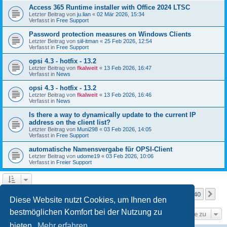
Access 365 Runtime installer with Office 2024 LTSC
Letzter Beitrag von
ju.lian
«
02 Mär 2026, 15:34
Verfasst in
Free Support
Password protection measures on Windows Clients
Letzter Beitrag von
siil-itman
«
25 Feb 2026, 12:54
Verfasst in
Free Support
opsi 4.3 - hotfix - 13.2
Letzter Beitrag von
fkalweit
«
13 Feb 2026, 16:47
Verfasst in
News
opsi 4.3 - hotfix - 13.2
Letzter Beitrag von
fkalweit
«
13 Feb 2026, 16:46
Verfasst in
News
Is there a way to dynamically update to the current IP
address on the client list?
Letzter Beitrag von
Muni298
«
03 Feb 2026, 14:05
Verfasst in
Free Support
automatische Namensvergabe für OPSI-Client
Letzter Beitrag von
udome19
«
03 Feb 2026, 10:06
Verfasst in
Freier Support
Seite
1
von
40
1
2
3
4
5
40
Nä
Die Suche ergab mehr als 1000 Treffer
…
Diese Website nutzt Cookies, um Ihnen den
bestmöglichen Komfort bei der Nutzung zu
Gehe zu
bieten.
Mehr erfahren