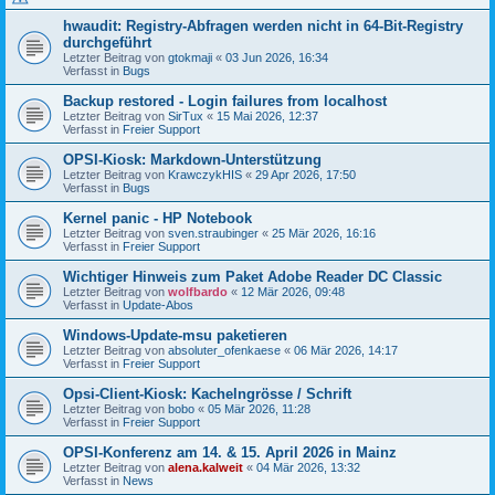
hwaudit: Registry-Abfragen werden nicht in 64-Bit-Registry
durchgeführt
Letzter Beitrag von
gtokmaji
«
03 Jun 2026, 16:34
Verfasst in
Bugs
Backup restored - Login failures from localhost
Letzter Beitrag von
SirTux
«
15 Mai 2026, 12:37
Verfasst in
Freier Support
OPSI-Kiosk: Markdown-Unterstützung
Letzter Beitrag von
KrawczykHIS
«
29 Apr 2026, 17:50
Verfasst in
Bugs
Kernel panic - HP Notebook
Letzter Beitrag von
sven.straubinger
«
25 Mär 2026, 16:16
Verfasst in
Freier Support
Wichtiger Hinweis zum Paket Adobe Reader DC Classic
Letzter Beitrag von
wolfbardo
«
12 Mär 2026, 09:48
Verfasst in
Update-Abos
Windows-Update-msu paketieren
Letzter Beitrag von
absoluter_ofenkaese
«
06 Mär 2026, 14:17
Verfasst in
Freier Support
Opsi-Client-Kiosk: Kachelngrösse / Schrift
Letzter Beitrag von
bobo
«
05 Mär 2026, 11:28
Verfasst in
Freier Support
OPSI-Konferenz am 14. & 15. April 2026 in Mainz
Letzter Beitrag von
alena.kalweit
«
04 Mär 2026, 13:32
Verfasst in
News