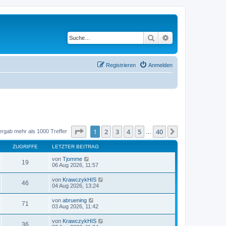
Suche
Erweiterte Suche
Registrieren
Anmelden
Seite
1
von
40
1
2
3
4
5
40
Nächste
ergab mehr als 1000 Treffer
…
ZUGRIFFE
LETZTER BEITRAG
von
Tjomme
19
06 Aug 2026, 11:57
von
KrawczykHIS
46
04 Aug 2026, 13:24
von
abruening
71
03 Aug 2026, 11:42
von
KrawczykHIS
36