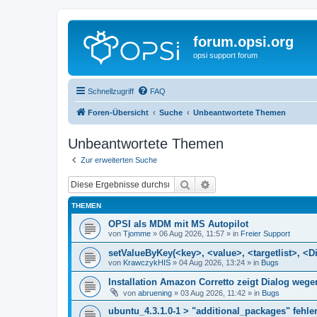
forum.opsi.org
opsi support forum
Schnellzugriff
FAQ
Foren-Übersicht
Suche
Unbeantwortete Themen
Unbeantwortete Themen
Zur erweiterten Suche
Suche
Erweiterte Suche
THEMEN
OPSI als MDM mit MS Autopilot
von
Tjomme
»
06 Aug 2026, 11:57
» in
Freier Support
setValueByKey(<key>, <value>, <targetlist>, <Di
von
KrawczykHIS
»
04 Aug 2026, 13:24
» in
Bugs
Installation Amazon Corretto zeigt Dialog we
von
abruening
»
03 Aug 2026, 11:42
» in
Bugs
ubuntu_4.3.1.0-1 > "additional_packages" fehler