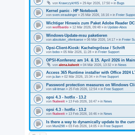
von
KrawczykHIS
»
29 Apr 2026, 17:50
» in
Bugs
Kernel panic - HP Notebook
von
sven.straubinger
»
25 Mär 2026, 16:16
» in
Freier Suppo
Wichtiger Hinweis zum Paket Adobe Reader DC
von
wolfbardo
»
12 Mär 2026, 09:48
» in
Update-Abos
Windows-Update-msu paketieren
von
absoluter_ofenkaese
»
06 Mär 2026, 14:17
» in
Freier S
Opsi-Client-Kiosk: Kachelngrösse / Schrift
von
bobo
»
05 Mär 2026, 11:28
» in
Freier Support
OPSI-Konferenz am 14. & 15. April 2026 in Mai
von
alena.kalweit
»
04 Mär 2026, 13:32
» in
News
Access 365 Runtime installer with Office 2024 
von
ju.lian
»
02 Mär 2026, 15:34
» in
Free Support
Password protection measures on Windows Cli
von
siil-itman
»
25 Feb 2026, 12:54
» in
Free Support
opsi 4.3 - hotfix - 13.2
von
fkalweit
»
13 Feb 2026, 16:47
» in
News
opsi 4.3 - hotfix - 13.2
von
fkalweit
»
13 Feb 2026, 16:46
» in
News
Is there a way to dynamically update to the curr
von
Muni298
»
03 Feb 2026, 14:05
» in
Free Support