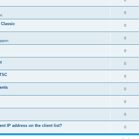
0
0
rt
 Classic
0
0
upport
0
nz
0
LTSC
0
ents
0
0
0
ent IP address on the client list?
0