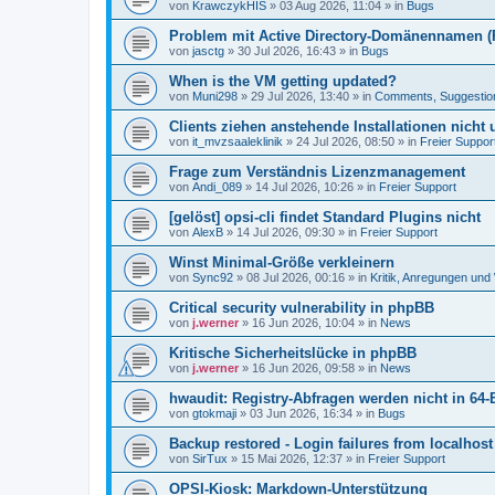
von
KrawczykHIS
»
03 Aug 2026, 11:04
» in
Bugs
Problem mit Active Directory-Domänennamen (FQ
von
jasctg
»
30 Jul 2026, 16:43
» in
Bugs
When is the VM getting updated?
von
Muni298
»
29 Jul 2026, 13:40
» in
Comments, Suggestio
Clients ziehen anstehende Installationen nicht
von
it_mvzsaaleklinik
»
24 Jul 2026, 08:50
» in
Freier Suppor
Frage zum Verständnis Lizenzmanagement
von
Andi_089
»
14 Jul 2026, 10:26
» in
Freier Support
[gelöst] opsi-cli findet Standard Plugins nicht
von
AlexB
»
14 Jul 2026, 09:30
» in
Freier Support
Winst Minimal-Größe verkleinern
von
Sync92
»
08 Jul 2026, 00:16
» in
Kritik, Anregungen un
Critical security vulnerability in phpBB
von
j.werner
»
16 Jun 2026, 10:04
» in
News
Kritische Sicherheitslücke in phpBB
von
j.werner
»
16 Jun 2026, 09:58
» in
News
hwaudit: Registry-Abfragen werden nicht in 64-
von
gtokmaji
»
03 Jun 2026, 16:34
» in
Bugs
Backup restored - Login failures from localhost
von
SirTux
»
15 Mai 2026, 12:37
» in
Freier Support
OPSI-Kiosk: Markdown-Unterstützung