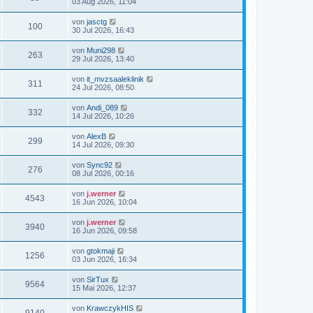
03 Aug 2026, 11:04
von
jasctg
100
30 Jul 2026, 16:43
von
Muni298
263
29 Jul 2026, 13:40
von
it_mvzsaaleklinik
311
24 Jul 2026, 08:50
von
Andi_089
332
14 Jul 2026, 10:26
von
AlexB
299
14 Jul 2026, 09:30
von
Sync92
276
08 Jul 2026, 00:16
von
j.werner
4543
16 Jun 2026, 10:04
von
j.werner
3940
16 Jun 2026, 09:58
von
gtokmaji
1256
03 Jun 2026, 16:34
von
SirTux
9564
15 Mai 2026, 12:37
von
KrawczykHIS