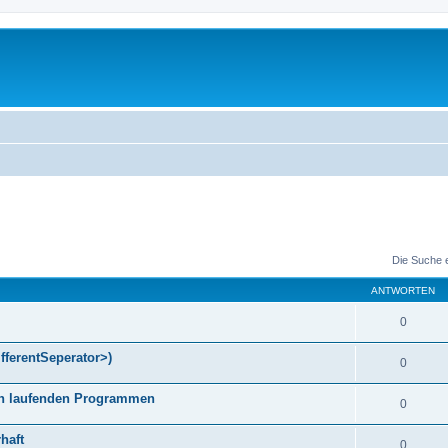
Die Suche 
ANTWORTEN
0
fferentSeperator>)
0
gen laufenden Programmen
0
haft
0