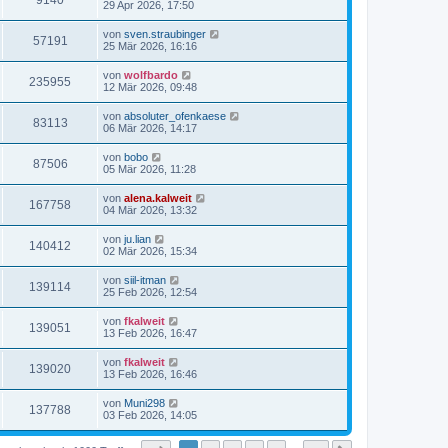
9140
29 Apr 2026, 17:50
von
sven.straubinger
57191
25 Mär 2026, 16:16
von
wolfbardo
235955
12 Mär 2026, 09:48
von
absoluter_ofenkaese
83113
06 Mär 2026, 14:17
von
bobo
87506
05 Mär 2026, 11:28
von
alena.kalweit
167758
04 Mär 2026, 13:32
von
ju.lian
140412
02 Mär 2026, 15:34
von
siil-itman
139114
25 Feb 2026, 12:54
von
fkalweit
139051
13 Feb 2026, 16:47
von
fkalweit
139020
13 Feb 2026, 16:46
von
Muni298
137788
03 Feb 2026, 14:05