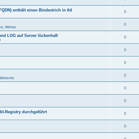
DN) enthält einen Bindestrich in tld
0
0
ns, Wishes
 und LOG auf Server lückenhaft
0
t
0
0
0
d Wünsche
0
0
Bit-Registry durchgeführt
0
0