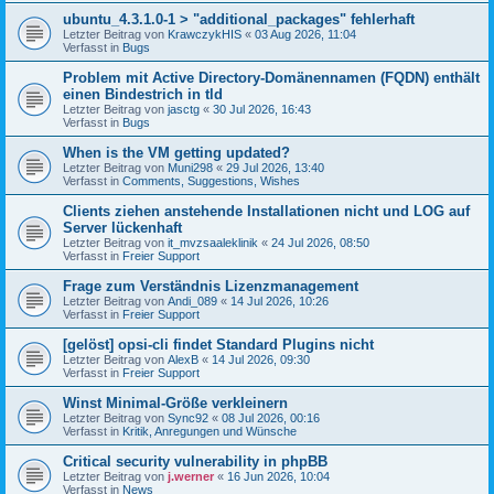
ubuntu_4.3.1.0-1 > "additional_packages" fehlerhaft
Letzter Beitrag von
KrawczykHIS
«
03 Aug 2026, 11:04
Verfasst in
Bugs
Problem mit Active Directory-Domänennamen (FQDN) enthält
einen Bindestrich in tld
Letzter Beitrag von
jasctg
«
30 Jul 2026, 16:43
Verfasst in
Bugs
When is the VM getting updated?
Letzter Beitrag von
Muni298
«
29 Jul 2026, 13:40
Verfasst in
Comments, Suggestions, Wishes
Clients ziehen anstehende Installationen nicht und LOG auf
Server lückenhaft
Letzter Beitrag von
it_mvzsaaleklinik
«
24 Jul 2026, 08:50
Verfasst in
Freier Support
Frage zum Verständnis Lizenzmanagement
Letzter Beitrag von
Andi_089
«
14 Jul 2026, 10:26
Verfasst in
Freier Support
[gelöst] opsi-cli findet Standard Plugins nicht
Letzter Beitrag von
AlexB
«
14 Jul 2026, 09:30
Verfasst in
Freier Support
Winst Minimal-Größe verkleinern
Letzter Beitrag von
Sync92
«
08 Jul 2026, 00:16
Verfasst in
Kritik, Anregungen und Wünsche
Critical security vulnerability in phpBB
Letzter Beitrag von
j.werner
«
16 Jun 2026, 10:04
Verfasst in
News