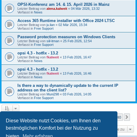
OPSI-Konferenz am 14. & 15. April 2026 in Mainz
Letzter Beitrag von
alena.kalweit
«
04 Mär 2026, 13:32
Verfasst in
News
Access 365 Runtime installer with Office 2024 LTSC
Letzter Beitrag von
ju.lian
«
02 Mär 2026, 15:34
Verfasst in
Free Support
Password protection measures on Windows Clients
Letzter Beitrag von
siil-itman
«
25 Feb 2026, 12:54
Verfasst in
Free Support
opsi 4.3 - hotfix - 13.2
Letzter Beitrag von
fkalweit
«
13 Feb 2026, 16:47
Verfasst in
News
opsi 4.3 - hotfix - 13.2
Letzter Beitrag von
fkalweit
«
13 Feb 2026, 16:46
Verfasst in
News
Is there a way to dynamically update to the current IP
address on the client list?
Letzter Beitrag von
Muni298
«
03 Feb 2026, 14:05
Verfasst in
Free Support
Seite
1
von
40
1
2
3
4
5
40
Nä
Die Suche ergab mehr als 1000 Treffer
…
Diese Website nutzt Cookies, um Ihnen den
bestmöglichen Komfort bei der Nutzung zu
Gehe zu
bieten.
Mehr erfahren