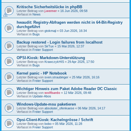
Kritische Sicherheitslücke in phpBB
Letzter Beitrag von
j.werner
«
16 Jun 2026, 09:58
Verfasst in
News
hwaudit: Registry-Abfragen werden nicht in 64-Bit-Registry
durchgeführt
Letzter Beitrag von
gtokmaji
«
03 Jun 2026, 16:34
Verfasst in
Bugs
Backup restored - Login failures from localhost
Letzter Beitrag von
SirTux
«
15 Mai 2026, 12:37
Verfasst in
Freier Support
OPSI-Kiosk: Markdown-Unterstützung
Letzter Beitrag von
KrawczykHIS
«
29 Apr 2026, 17:50
Verfasst in
Bugs
Kernel panic - HP Notebook
Letzter Beitrag von
sven.straubinger
«
25 Mär 2026, 16:16
Verfasst in
Freier Support
Wichtiger Hinweis zum Paket Adobe Reader DC Classic
Letzter Beitrag von
wolfbardo
«
12 Mär 2026, 09:48
Verfasst in
Update-Abos
Windows-Update-msu paketieren
Letzter Beitrag von
absoluter_ofenkaese
«
06 Mär 2026, 14:17
Verfasst in
Freier Support
Opsi-Client-Kiosk: Kachelngrösse / Schrift
Letzter Beitrag von
bobo
«
05 Mär 2026, 11:28
Verfasst in
Freier Support