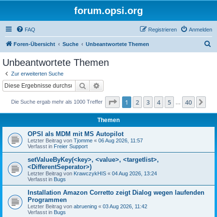
forum.opsi.org
FAQ
Registrieren
Anmelden
S
Foren-Übersicht
Suche
Unbeantwortete Themen
u
Unbeantwortete Themen
c
Zur erweiterten Suche
h
Suche
Erweiterte Suche
e
Seite
1
von
40
1
2
3
4
5
40
Nä
Die Suche ergab mehr als 1000 Treffer
…
Themen
OPSI als MDM mit MS Autopilot
Letzter Beitrag von
Tjomme
«
06 Aug 2026, 11:57
Verfasst in
Freier Support
setValueByKey(<key>, <value>, <targetlist>,
<DifferentSeperator>)
Letzter Beitrag von
KrawczykHIS
«
04 Aug 2026, 13:24
Verfasst in
Bugs
Installation Amazon Corretto zeigt Dialog wegen laufenden
Programmen
Letzter Beitrag von
abruening
«
03 Aug 2026, 11:42
Verfasst in
Bugs