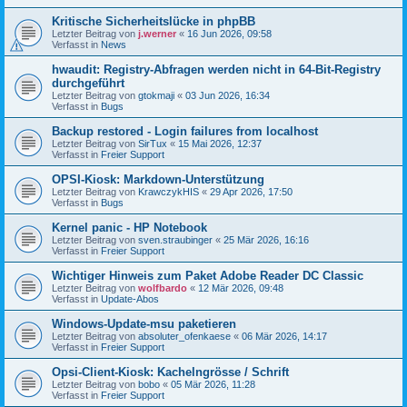
Kritische Sicherheitslücke in phpBB
Letzter Beitrag von
j.werner
«
16 Jun 2026, 09:58
Verfasst in
News
hwaudit: Registry-Abfragen werden nicht in 64-Bit-Registry
durchgeführt
Letzter Beitrag von
gtokmaji
«
03 Jun 2026, 16:34
Verfasst in
Bugs
Backup restored - Login failures from localhost
Letzter Beitrag von
SirTux
«
15 Mai 2026, 12:37
Verfasst in
Freier Support
OPSI-Kiosk: Markdown-Unterstützung
Letzter Beitrag von
KrawczykHIS
«
29 Apr 2026, 17:50
Verfasst in
Bugs
Kernel panic - HP Notebook
Letzter Beitrag von
sven.straubinger
«
25 Mär 2026, 16:16
Verfasst in
Freier Support
Wichtiger Hinweis zum Paket Adobe Reader DC Classic
Letzter Beitrag von
wolfbardo
«
12 Mär 2026, 09:48
Verfasst in
Update-Abos
Windows-Update-msu paketieren
Letzter Beitrag von
absoluter_ofenkaese
«
06 Mär 2026, 14:17
Verfasst in
Freier Support
Opsi-Client-Kiosk: Kachelngrösse / Schrift
Letzter Beitrag von
bobo
«
05 Mär 2026, 11:28
Verfasst in
Freier Support