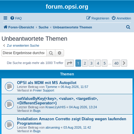
forum.opsi.org
FAQ
Registrieren
Anmelden
S
Foren-Übersicht
Suche
Unbeantwortete Themen
u
Unbeantwortete Themen
c
Zur erweiterten Suche
h
Suche
Erweiterte Suche
e
Seite
1
von
40
1
2
3
4
5
40
Nä
Die Suche ergab mehr als 1000 Treffer
…
Themen
OPSI als MDM mit MS Autopilot
Letzter Beitrag von
Tjomme
«
06 Aug 2026, 11:57
Verfasst in
Freier Support
setValueByKey(<key>, <value>, <targetlist>,
<DifferentSeperator>)
Letzter Beitrag von
KrawczykHIS
«
04 Aug 2026, 13:24
Verfasst in
Bugs
Installation Amazon Corretto zeigt Dialog wegen laufenden
Programmen
Letzter Beitrag von
abruening
«
03 Aug 2026, 11:42
Verfasst in
Bugs