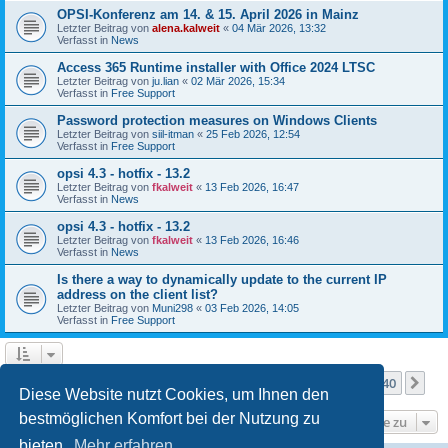
OPSI-Konferenz am 14. & 15. April 2026 in Mainz
Letzter Beitrag von
alena.kalweit
«
04 Mär 2026, 13:32
Verfasst in
News
Access 365 Runtime installer with Office 2024 LTSC
Letzter Beitrag von
ju.lian
«
02 Mär 2026, 15:34
Verfasst in
Free Support
Password protection measures on Windows Clients
Letzter Beitrag von
siil-itman
«
25 Feb 2026, 12:54
Verfasst in
Free Support
opsi 4.3 - hotfix - 13.2
Letzter Beitrag von
fkalweit
«
13 Feb 2026, 16:47
Verfasst in
News
opsi 4.3 - hotfix - 13.2
Letzter Beitrag von
fkalweit
«
13 Feb 2026, 16:46
Verfasst in
News
Is there a way to dynamically update to the current IP
address on the client list?
Letzter Beitrag von
Muni298
«
03 Feb 2026, 14:05
Verfasst in
Free Support
Seite
1
von
40
1
2
3
4
5
40
Nä
Die Suche ergab mehr als 1000 Treffer
…
Diese Website nutzt Cookies, um Ihnen den
bestmöglichen Komfort bei der Nutzung zu
Gehe zu
bieten.
Mehr erfahren