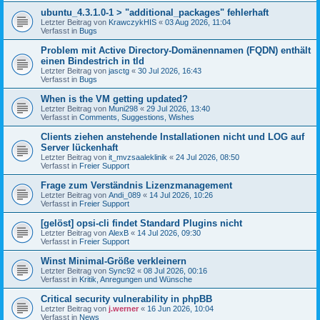
ubuntu_4.3.1.0-1 > "additional_packages" fehlerhaft
Letzter Beitrag von
KrawczykHIS
«
03 Aug 2026, 11:04
Verfasst in
Bugs
Problem mit Active Directory-Domänennamen (FQDN) enthält
einen Bindestrich in tld
Letzter Beitrag von
jasctg
«
30 Jul 2026, 16:43
Verfasst in
Bugs
When is the VM getting updated?
Letzter Beitrag von
Muni298
«
29 Jul 2026, 13:40
Verfasst in
Comments, Suggestions, Wishes
Clients ziehen anstehende Installationen nicht und LOG auf
Server lückenhaft
Letzter Beitrag von
it_mvzsaaleklinik
«
24 Jul 2026, 08:50
Verfasst in
Freier Support
Frage zum Verständnis Lizenzmanagement
Letzter Beitrag von
Andi_089
«
14 Jul 2026, 10:26
Verfasst in
Freier Support
[gelöst] opsi-cli findet Standard Plugins nicht
Letzter Beitrag von
AlexB
«
14 Jul 2026, 09:30
Verfasst in
Freier Support
Winst Minimal-Größe verkleinern
Letzter Beitrag von
Sync92
«
08 Jul 2026, 00:16
Verfasst in
Kritik, Anregungen und Wünsche
Critical security vulnerability in phpBB
Letzter Beitrag von
j.werner
«
16 Jun 2026, 10:04
Verfasst in
News