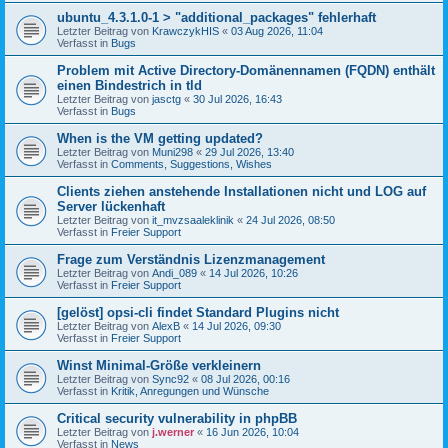
ubuntu_4.3.1.0-1 > "additional_packages" fehlerhaft
Letzter Beitrag von
KrawczykHIS
«
03 Aug 2026, 11:04
Verfasst in
Bugs
Problem mit Active Directory-Domänennamen (FQDN) enthält
einen Bindestrich in tld
Letzter Beitrag von
jasctg
«
30 Jul 2026, 16:43
Verfasst in
Bugs
When is the VM getting updated?
Letzter Beitrag von
Muni298
«
29 Jul 2026, 13:40
Verfasst in
Comments, Suggestions, Wishes
Clients ziehen anstehende Installationen nicht und LOG auf
Server lückenhaft
Letzter Beitrag von
it_mvzsaaleklinik
«
24 Jul 2026, 08:50
Verfasst in
Freier Support
Frage zum Verständnis Lizenzmanagement
Letzter Beitrag von
Andi_089
«
14 Jul 2026, 10:26
Verfasst in
Freier Support
[gelöst] opsi-cli findet Standard Plugins nicht
Letzter Beitrag von
AlexB
«
14 Jul 2026, 09:30
Verfasst in
Freier Support
Winst Minimal-Größe verkleinern
Letzter Beitrag von
Sync92
«
08 Jul 2026, 00:16
Verfasst in
Kritik, Anregungen und Wünsche
Critical security vulnerability in phpBB
Letzter Beitrag von
j.werner
«
16 Jun 2026, 10:04
Verfasst in
News