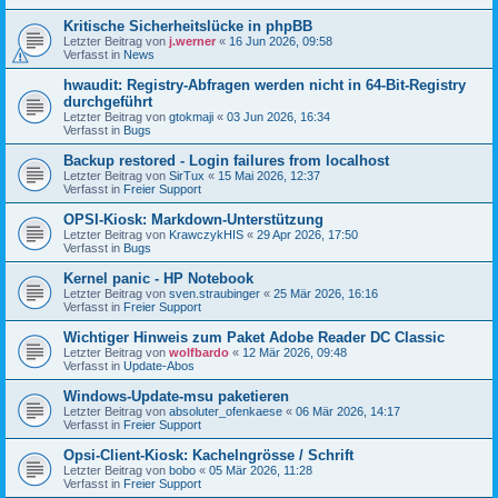
Kritische Sicherheitslücke in phpBB
Letzter Beitrag von
j.werner
«
16 Jun 2026, 09:58
Verfasst in
News
hwaudit: Registry-Abfragen werden nicht in 64-Bit-Registry
durchgeführt
Letzter Beitrag von
gtokmaji
«
03 Jun 2026, 16:34
Verfasst in
Bugs
Backup restored - Login failures from localhost
Letzter Beitrag von
SirTux
«
15 Mai 2026, 12:37
Verfasst in
Freier Support
OPSI-Kiosk: Markdown-Unterstützung
Letzter Beitrag von
KrawczykHIS
«
29 Apr 2026, 17:50
Verfasst in
Bugs
Kernel panic - HP Notebook
Letzter Beitrag von
sven.straubinger
«
25 Mär 2026, 16:16
Verfasst in
Freier Support
Wichtiger Hinweis zum Paket Adobe Reader DC Classic
Letzter Beitrag von
wolfbardo
«
12 Mär 2026, 09:48
Verfasst in
Update-Abos
Windows-Update-msu paketieren
Letzter Beitrag von
absoluter_ofenkaese
«
06 Mär 2026, 14:17
Verfasst in
Freier Support
Opsi-Client-Kiosk: Kachelngrösse / Schrift
Letzter Beitrag von
bobo
«
05 Mär 2026, 11:28
Verfasst in
Freier Support