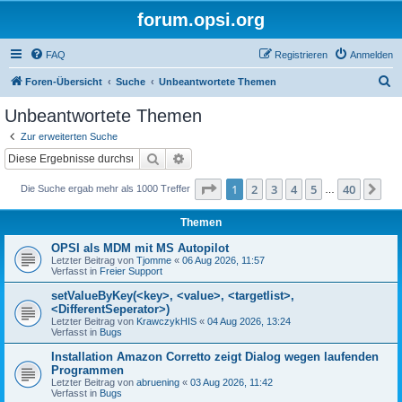
forum.opsi.org
FAQ
Registrieren
Anmelden
S
Foren-Übersicht
Suche
Unbeantwortete Themen
u
Unbeantwortete Themen
c
Zur erweiterten Suche
h
Suche
Erweiterte Suche
e
Seite
1
von
40
1
2
3
4
5
40
Nä
Die Suche ergab mehr als 1000 Treffer
…
Themen
OPSI als MDM mit MS Autopilot
Letzter Beitrag von
Tjomme
«
06 Aug 2026, 11:57
Verfasst in
Freier Support
setValueByKey(<key>, <value>, <targetlist>,
<DifferentSeperator>)
Letzter Beitrag von
KrawczykHIS
«
04 Aug 2026, 13:24
Verfasst in
Bugs
Installation Amazon Corretto zeigt Dialog wegen laufenden
Programmen
Letzter Beitrag von
abruening
«
03 Aug 2026, 11:42
Verfasst in
Bugs