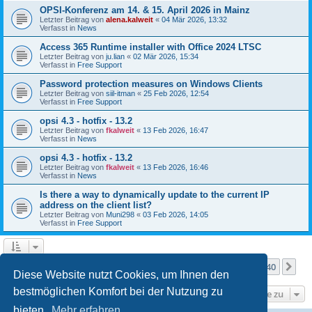
OPSI-Konferenz am 14. & 15. April 2026 in Mainz
Letzter Beitrag von
alena.kalweit
«
04 Mär 2026, 13:32
Verfasst in
News
Access 365 Runtime installer with Office 2024 LTSC
Letzter Beitrag von
ju.lian
«
02 Mär 2026, 15:34
Verfasst in
Free Support
Password protection measures on Windows Clients
Letzter Beitrag von
siil-itman
«
25 Feb 2026, 12:54
Verfasst in
Free Support
opsi 4.3 - hotfix - 13.2
Letzter Beitrag von
fkalweit
«
13 Feb 2026, 16:47
Verfasst in
News
opsi 4.3 - hotfix - 13.2
Letzter Beitrag von
fkalweit
«
13 Feb 2026, 16:46
Verfasst in
News
Is there a way to dynamically update to the current IP
address on the client list?
Letzter Beitrag von
Muni298
«
03 Feb 2026, 14:05
Verfasst in
Free Support
Seite
1
von
40
1
2
3
4
5
40
Nä
Die Suche ergab mehr als 1000 Treffer
…
Diese Website nutzt Cookies, um Ihnen den
bestmöglichen Komfort bei der Nutzung zu
Gehe zu
bieten.
Mehr erfahren