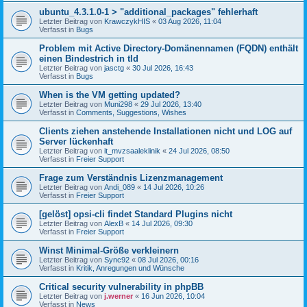
ubuntu_4.3.1.0-1 > "additional_packages" fehlerhaft
Letzter Beitrag von
KrawczykHIS
«
03 Aug 2026, 11:04
Verfasst in
Bugs
Problem mit Active Directory-Domänennamen (FQDN) enthält
einen Bindestrich in tld
Letzter Beitrag von
jasctg
«
30 Jul 2026, 16:43
Verfasst in
Bugs
When is the VM getting updated?
Letzter Beitrag von
Muni298
«
29 Jul 2026, 13:40
Verfasst in
Comments, Suggestions, Wishes
Clients ziehen anstehende Installationen nicht und LOG auf
Server lückenhaft
Letzter Beitrag von
it_mvzsaaleklinik
«
24 Jul 2026, 08:50
Verfasst in
Freier Support
Frage zum Verständnis Lizenzmanagement
Letzter Beitrag von
Andi_089
«
14 Jul 2026, 10:26
Verfasst in
Freier Support
[gelöst] opsi-cli findet Standard Plugins nicht
Letzter Beitrag von
AlexB
«
14 Jul 2026, 09:30
Verfasst in
Freier Support
Winst Minimal-Größe verkleinern
Letzter Beitrag von
Sync92
«
08 Jul 2026, 00:16
Verfasst in
Kritik, Anregungen und Wünsche
Critical security vulnerability in phpBB
Letzter Beitrag von
j.werner
«
16 Jun 2026, 10:04
Verfasst in
News