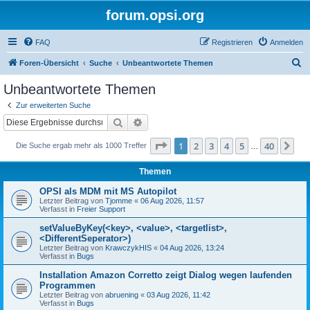
forum.opsi.org
FAQ
Registrieren
Anmelden
S
Foren-Übersicht
Suche
Unbeantwortete Themen
u
Unbeantwortete Themen
c
Zur erweiterten Suche
h
Suche
Erweiterte Suche
e
Seite
1
von
40
1
2
3
4
5
40
Nä
Die Suche ergab mehr als 1000 Treffer
…
Themen
OPSI als MDM mit MS Autopilot
Letzter Beitrag von
Tjomme
«
06 Aug 2026, 11:57
Verfasst in
Freier Support
setValueByKey(<key>, <value>, <targetlist>,
<DifferentSeperator>)
Letzter Beitrag von
KrawczykHIS
«
04 Aug 2026, 13:24
Verfasst in
Bugs
Installation Amazon Corretto zeigt Dialog wegen laufenden
Programmen
Letzter Beitrag von
abruening
«
03 Aug 2026, 11:42
Verfasst in
Bugs