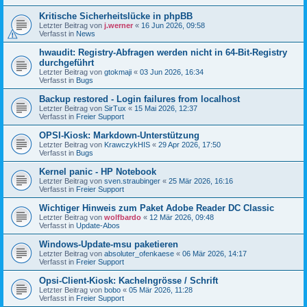
Kritische Sicherheitslücke in phpBB
Letzter Beitrag von
j.werner
«
16 Jun 2026, 09:58
Verfasst in
News
hwaudit: Registry-Abfragen werden nicht in 64-Bit-Registry
durchgeführt
Letzter Beitrag von
gtokmaji
«
03 Jun 2026, 16:34
Verfasst in
Bugs
Backup restored - Login failures from localhost
Letzter Beitrag von
SirTux
«
15 Mai 2026, 12:37
Verfasst in
Freier Support
OPSI-Kiosk: Markdown-Unterstützung
Letzter Beitrag von
KrawczykHIS
«
29 Apr 2026, 17:50
Verfasst in
Bugs
Kernel panic - HP Notebook
Letzter Beitrag von
sven.straubinger
«
25 Mär 2026, 16:16
Verfasst in
Freier Support
Wichtiger Hinweis zum Paket Adobe Reader DC Classic
Letzter Beitrag von
wolfbardo
«
12 Mär 2026, 09:48
Verfasst in
Update-Abos
Windows-Update-msu paketieren
Letzter Beitrag von
absoluter_ofenkaese
«
06 Mär 2026, 14:17
Verfasst in
Freier Support
Opsi-Client-Kiosk: Kachelngrösse / Schrift
Letzter Beitrag von
bobo
«
05 Mär 2026, 11:28
Verfasst in
Freier Support