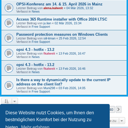
OPSI-Konferenz am 14. & 15. April 2026 in Mainz
Letzter Beitrag von
alena.kalweit
«
04 Mär 2026, 13:32
Verfasst in
News
Access 365 Runtime installer with Office 2024 LTSC
Letzter Beitrag von
ju.lian
«
02 Mär 2026, 15:34
Verfasst in
Free Support
Password protection measures on Windows Clients
Letzter Beitrag von
siil-itman
«
25 Feb 2026, 12:54
Verfasst in
Free Support
opsi 4.3 - hotfix - 13.2
Letzter Beitrag von
fkalweit
«
13 Feb 2026, 16:47
Verfasst in
News
opsi 4.3 - hotfix - 13.2
Letzter Beitrag von
fkalweit
«
13 Feb 2026, 16:46
Verfasst in
News
Is there a way to dynamically update to the current IP
address on the client list?
Letzter Beitrag von
Muni298
«
03 Feb 2026, 14:05
Verfasst in
Free Support
Seite
1
von
40
1
2
3
4
5
40
Nä
Die Suche ergab mehr als 1000 Treffer
…
Diese Website nutzt Cookies, um Ihnen den
bestmöglichen Komfort bei der Nutzung zu
Gehe zu
bieten.
Mehr erfahren