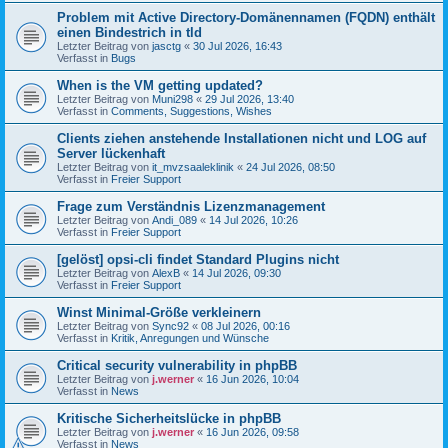
Problem mit Active Directory-Domänennamen (FQDN) enthält
einen Bindestrich in tld
Letzter Beitrag von
jasctg
«
30 Jul 2026, 16:43
Verfasst in
Bugs
When is the VM getting updated?
Letzter Beitrag von
Muni298
«
29 Jul 2026, 13:40
Verfasst in
Comments, Suggestions, Wishes
Clients ziehen anstehende Installationen nicht und LOG auf
Server lückenhaft
Letzter Beitrag von
it_mvzsaaleklinik
«
24 Jul 2026, 08:50
Verfasst in
Freier Support
Frage zum Verständnis Lizenzmanagement
Letzter Beitrag von
Andi_089
«
14 Jul 2026, 10:26
Verfasst in
Freier Support
[gelöst] opsi-cli findet Standard Plugins nicht
Letzter Beitrag von
AlexB
«
14 Jul 2026, 09:30
Verfasst in
Freier Support
Winst Minimal-Größe verkleinern
Letzter Beitrag von
Sync92
«
08 Jul 2026, 00:16
Verfasst in
Kritik, Anregungen und Wünsche
Critical security vulnerability in phpBB
Letzter Beitrag von
j.werner
«
16 Jun 2026, 10:04
Verfasst in
News
Kritische Sicherheitslücke in phpBB
Letzter Beitrag von
j.werner
«
16 Jun 2026, 09:58
Verfasst in
News