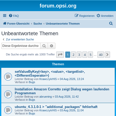
forum.opsi.org
FAQ
Registrieren
Anmelden
S
Foren-Übersicht
Suche
Unbeantwortete Themen
u
Unbeantwortete Themen
c
Zur erweiterten Suche
h
Suche
Erweiterte Suche
e
Seite
1
von
40
1
2
3
4
5
40
Nä
Die Suche ergab mehr als 1000 Treffer
…
Themen
setValueByKey(<key>, <value>, <targetlist>,
<DifferentSeperator>)
Letzter Beitrag von
KrawczykHIS
«
04 Aug 2026, 13:24
Verfasst in
Bugs
Installation Amazon Corretto zeigt Dialog wegen laufenden
Programmen
Letzter Beitrag von
abruening
«
03 Aug 2026, 11:42
Verfasst in
Bugs
ubuntu_4.3.1.0-1 > "additional_packages" fehlerhaft
Letzter Beitrag von
KrawczykHIS
«
03 Aug 2026, 11:04
Verfasst in
Bugs