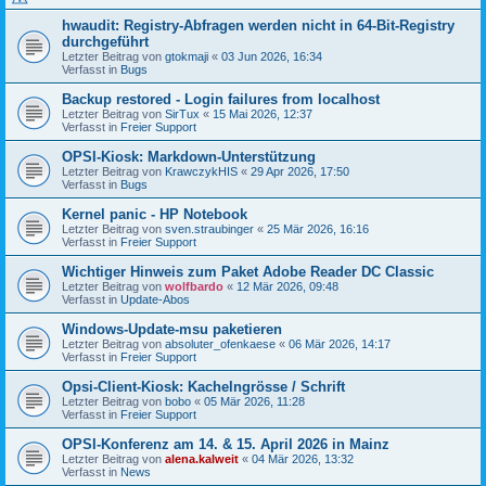
hwaudit: Registry-Abfragen werden nicht in 64-Bit-Registry
durchgeführt
Letzter Beitrag von
gtokmaji
«
03 Jun 2026, 16:34
Verfasst in
Bugs
Backup restored - Login failures from localhost
Letzter Beitrag von
SirTux
«
15 Mai 2026, 12:37
Verfasst in
Freier Support
OPSI-Kiosk: Markdown-Unterstützung
Letzter Beitrag von
KrawczykHIS
«
29 Apr 2026, 17:50
Verfasst in
Bugs
Kernel panic - HP Notebook
Letzter Beitrag von
sven.straubinger
«
25 Mär 2026, 16:16
Verfasst in
Freier Support
Wichtiger Hinweis zum Paket Adobe Reader DC Classic
Letzter Beitrag von
wolfbardo
«
12 Mär 2026, 09:48
Verfasst in
Update-Abos
Windows-Update-msu paketieren
Letzter Beitrag von
absoluter_ofenkaese
«
06 Mär 2026, 14:17
Verfasst in
Freier Support
Opsi-Client-Kiosk: Kachelngrösse / Schrift
Letzter Beitrag von
bobo
«
05 Mär 2026, 11:28
Verfasst in
Freier Support
OPSI-Konferenz am 14. & 15. April 2026 in Mainz
Letzter Beitrag von
alena.kalweit
«
04 Mär 2026, 13:32
Verfasst in
News