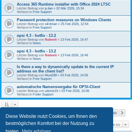
Access 365 Runtime installer with Office 2024 LTSC
Letzter Beitrag von
ju.lian
«
02 Mär 2026, 15:34
Verfasst in
Free Support
Password protection measures on Windows Clients
Letzter Beitrag von
siil-itman
«
25 Feb 2026, 12:54
Verfasst in
Free Support
opsi 4.3 - hotfix - 13.2
Letzter Beitrag von
fkalweit
«
13 Feb 2026, 16:47
Verfasst in
News
opsi 4.3 - hotfix - 13.2
Letzter Beitrag von
fkalweit
«
13 Feb 2026, 16:46
Verfasst in
News
Is there a way to dynamically update to the current IP
address on the client list?
Letzter Beitrag von
Muni298
«
03 Feb 2026, 14:05
Verfasst in
Free Support
automatische Namensvergabe für OPSI-Client
Letzter Beitrag von
udome19
«
03 Feb 2026, 10:06
Verfasst in
Freier Support
Seite
1
von
40
1
2
3
4
5
40
Nä
Die Suche ergab mehr als 1000 Treffer
…
Diese Website nutzt Cookies, um Ihnen den
bestmöglichen Komfort bei der Nutzung zu
Gehe zu
bieten.
Mehr erfahren