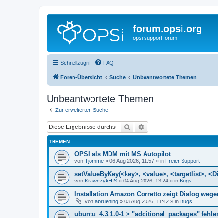
forum.opsi.org
opsi support forum
Schnellzugriff
FAQ
Foren-Übersicht
Suche
Unbeantwortete Themen
Unbeantwortete Themen
Zur erweiterten Suche
Suche
Erweiterte Suche
THEMEN
OPSI als MDM mit MS Autopilot
von
Tjomme
»
06 Aug 2026, 11:57
» in
Freier Support
setValueByKey(<key>, <value>, <targetlist>, <Di
von
KrawczykHIS
»
04 Aug 2026, 13:24
» in
Bugs
Installation Amazon Corretto zeigt Dialog we
von
abruening
»
03 Aug 2026, 11:42
» in
Bugs
ubuntu_4.3.1.0-1 > "additional_packages" fehler