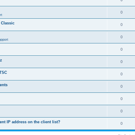
0
0
rt
 Classic
0
0
upport
0
nz
0
LTSC
0
ents
0
0
0
ent IP address on the client list?
0