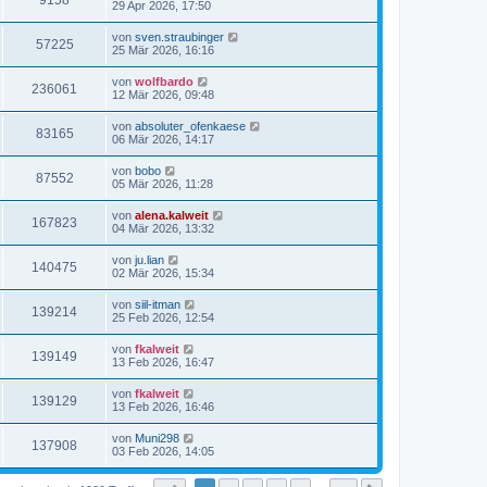
9158
29 Apr 2026, 17:50
von
sven.straubinger
57225
25 Mär 2026, 16:16
von
wolfbardo
236061
12 Mär 2026, 09:48
von
absoluter_ofenkaese
83165
06 Mär 2026, 14:17
von
bobo
87552
05 Mär 2026, 11:28
von
alena.kalweit
167823
04 Mär 2026, 13:32
von
ju.lian
140475
02 Mär 2026, 15:34
von
siil-itman
139214
25 Feb 2026, 12:54
von
fkalweit
139149
13 Feb 2026, 16:47
von
fkalweit
139129
13 Feb 2026, 16:46
von
Muni298
137908
03 Feb 2026, 14:05