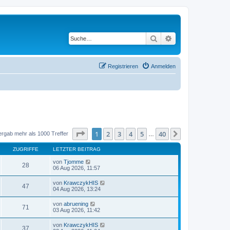
Suche
Erweiterte Suche
Registrieren
Anmelden
Seite
1
von
40
1
2
3
4
5
40
Nächste
ergab mehr als 1000 Treffer
…
ZUGRIFFE
LETZTER BEITRAG
von
Tjomme
28
06 Aug 2026, 11:57
von
KrawczykHIS
47
04 Aug 2026, 13:24
von
abruening
71
03 Aug 2026, 11:42
von
KrawczykHIS
37