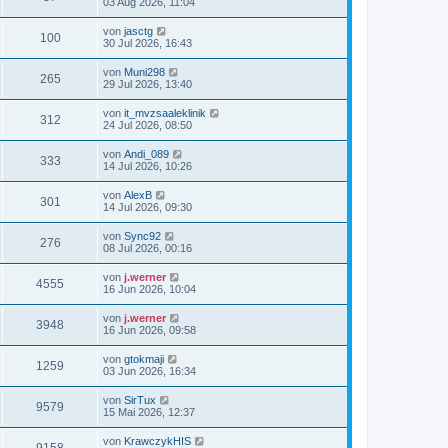
03 Aug 2026, 11:04
von
jasctg
100
30 Jul 2026, 16:43
von
Muni298
265
29 Jul 2026, 13:40
von
it_mvzsaaleklinik
312
24 Jul 2026, 08:50
von
Andi_089
333
14 Jul 2026, 10:26
von
AlexB
301
14 Jul 2026, 09:30
von
Sync92
276
08 Jul 2026, 00:16
von
j.werner
4555
16 Jun 2026, 10:04
von
j.werner
3948
16 Jun 2026, 09:58
von
gtokmaji
1259
03 Jun 2026, 16:34
von
SirTux
9579
15 Mai 2026, 12:37
von
KrawczykHIS