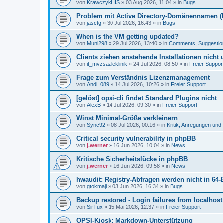
von
KrawczykHIS
»
03 Aug 2026, 11:04
» in
Bugs
Problem mit Active Directory-Domänennamen (FQ
von
jasctg
»
30 Jul 2026, 16:43
» in
Bugs
When is the VM getting updated?
von
Muni298
»
29 Jul 2026, 13:40
» in
Comments, Suggestio
Clients ziehen anstehende Installationen nicht
von
it_mvzsaaleklinik
»
24 Jul 2026, 08:50
» in
Freier Suppor
Frage zum Verständnis Lizenzmanagement
von
Andi_089
»
14 Jul 2026, 10:26
» in
Freier Support
[gelöst] opsi-cli findet Standard Plugins nicht
von
AlexB
»
14 Jul 2026, 09:30
» in
Freier Support
Winst Minimal-Größe verkleinern
von
Sync92
»
08 Jul 2026, 00:16
» in
Kritik, Anregungen un
Critical security vulnerability in phpBB
von
j.werner
»
16 Jun 2026, 10:04
» in
News
Kritische Sicherheitslücke in phpBB
von
j.werner
»
16 Jun 2026, 09:58
» in
News
hwaudit: Registry-Abfragen werden nicht in 64-
von
gtokmaji
»
03 Jun 2026, 16:34
» in
Bugs
Backup restored - Login failures from localhost
von
SirTux
»
15 Mai 2026, 12:37
» in
Freier Support
OPSI-Kiosk: Markdown-Unterstützung