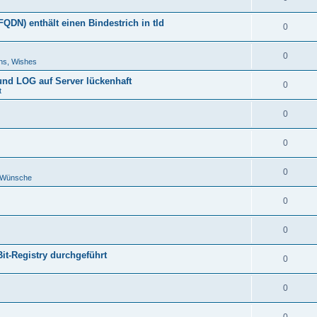
DN) enthält einen Bindestrich in tld
0
0
ns, Wishes
 und LOG auf Server lückenhaft
0
t
0
0
0
d Wünsche
0
0
Bit-Registry durchgeführt
0
0