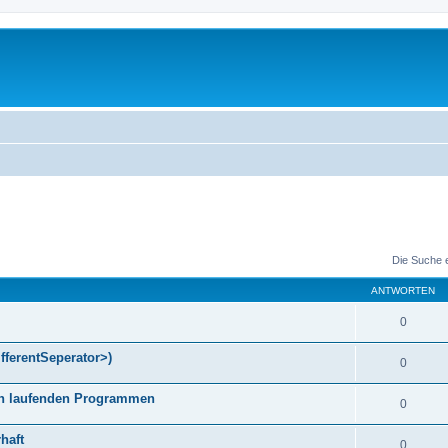
Die Suche 
ANTWORTEN
0
fferentSeperator>)
0
gen laufenden Programmen
0
haft
0