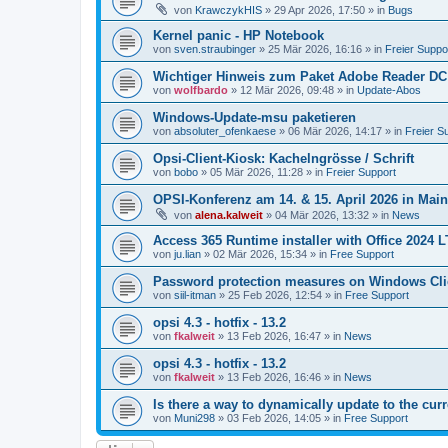
von
KrawczykHIS
»
29 Apr 2026, 17:50
» in
Bugs
Kernel panic - HP Notebook
von
sven.straubinger
»
25 Mär 2026, 16:16
» in
Freier Suppo
Wichtiger Hinweis zum Paket Adobe Reader DC
von
wolfbardo
»
12 Mär 2026, 09:48
» in
Update-Abos
Windows-Update-msu paketieren
von
absoluter_ofenkaese
»
06 Mär 2026, 14:17
» in
Freier S
Opsi-Client-Kiosk: Kachelngrösse / Schrift
von
bobo
»
05 Mär 2026, 11:28
» in
Freier Support
OPSI-Konferenz am 14. & 15. April 2026 in Mai
von
alena.kalweit
»
04 Mär 2026, 13:32
» in
News
Access 365 Runtime installer with Office 2024 
von
ju.lian
»
02 Mär 2026, 15:34
» in
Free Support
Password protection measures on Windows Cli
von
siil-itman
»
25 Feb 2026, 12:54
» in
Free Support
opsi 4.3 - hotfix - 13.2
von
fkalweit
»
13 Feb 2026, 16:47
» in
News
opsi 4.3 - hotfix - 13.2
von
fkalweit
»
13 Feb 2026, 16:46
» in
News
Is there a way to dynamically update to the curr
von
Muni298
»
03 Feb 2026, 14:05
» in
Free Support