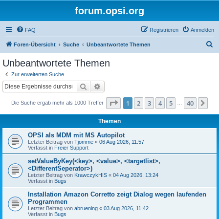
forum.opsi.org
FAQ
Registrieren
Anmelden
S
Foren-Übersicht
Suche
Unbeantwortete Themen
u
Unbeantwortete Themen
c
Zur erweiterten Suche
h
Suche
Erweiterte Suche
e
Seite
1
von
40
1
2
3
4
5
40
Nä
Die Suche ergab mehr als 1000 Treffer
…
Themen
OPSI als MDM mit MS Autopilot
Letzter Beitrag von
Tjomme
«
06 Aug 2026, 11:57
Verfasst in
Freier Support
setValueByKey(<key>, <value>, <targetlist>,
<DifferentSeperator>)
Letzter Beitrag von
KrawczykHIS
«
04 Aug 2026, 13:24
Verfasst in
Bugs
Installation Amazon Corretto zeigt Dialog wegen laufenden
Programmen
Letzter Beitrag von
abruening
«
03 Aug 2026, 11:42
Verfasst in
Bugs