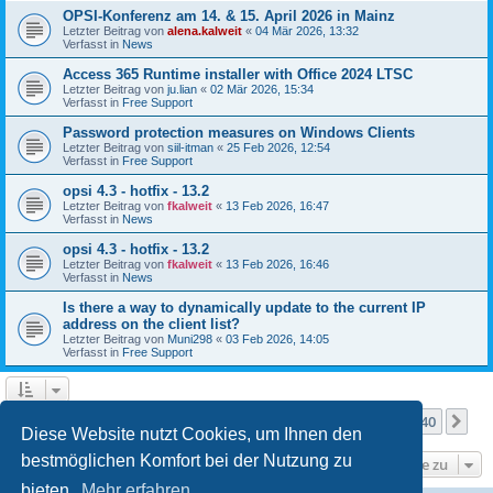
OPSI-Konferenz am 14. & 15. April 2026 in Mainz
Letzter Beitrag von
alena.kalweit
«
04 Mär 2026, 13:32
Verfasst in
News
Access 365 Runtime installer with Office 2024 LTSC
Letzter Beitrag von
ju.lian
«
02 Mär 2026, 15:34
Verfasst in
Free Support
Password protection measures on Windows Clients
Letzter Beitrag von
siil-itman
«
25 Feb 2026, 12:54
Verfasst in
Free Support
opsi 4.3 - hotfix - 13.2
Letzter Beitrag von
fkalweit
«
13 Feb 2026, 16:47
Verfasst in
News
opsi 4.3 - hotfix - 13.2
Letzter Beitrag von
fkalweit
«
13 Feb 2026, 16:46
Verfasst in
News
Is there a way to dynamically update to the current IP
address on the client list?
Letzter Beitrag von
Muni298
«
03 Feb 2026, 14:05
Verfasst in
Free Support
Seite
1
von
40
1
2
3
4
5
40
Nä
Die Suche ergab mehr als 1000 Treffer
…
Diese Website nutzt Cookies, um Ihnen den
bestmöglichen Komfort bei der Nutzung zu
Gehe zu
bieten.
Mehr erfahren