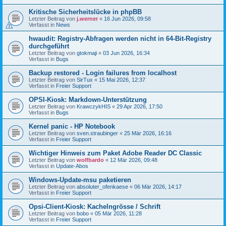
Kritische Sicherheitslücke in phpBB
Letzter Beitrag von
j.werner
«
16 Jun 2026, 09:58
Verfasst in
News
hwaudit: Registry-Abfragen werden nicht in 64-Bit-Registry
durchgeführt
Letzter Beitrag von
gtokmaji
«
03 Jun 2026, 16:34
Verfasst in
Bugs
Backup restored - Login failures from localhost
Letzter Beitrag von
SirTux
«
15 Mai 2026, 12:37
Verfasst in
Freier Support
OPSI-Kiosk: Markdown-Unterstützung
Letzter Beitrag von
KrawczykHIS
«
29 Apr 2026, 17:50
Verfasst in
Bugs
Kernel panic - HP Notebook
Letzter Beitrag von
sven.straubinger
«
25 Mär 2026, 16:16
Verfasst in
Freier Support
Wichtiger Hinweis zum Paket Adobe Reader DC Classic
Letzter Beitrag von
wolfbardo
«
12 Mär 2026, 09:48
Verfasst in
Update-Abos
Windows-Update-msu paketieren
Letzter Beitrag von
absoluter_ofenkaese
«
06 Mär 2026, 14:17
Verfasst in
Freier Support
Opsi-Client-Kiosk: Kachelngrösse / Schrift
Letzter Beitrag von
bobo
«
05 Mär 2026, 11:28
Verfasst in
Freier Support