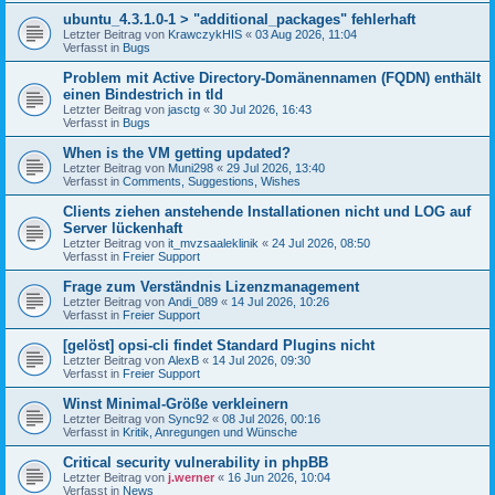
ubuntu_4.3.1.0-1 > "additional_packages" fehlerhaft
Letzter Beitrag von
KrawczykHIS
«
03 Aug 2026, 11:04
Verfasst in
Bugs
Problem mit Active Directory-Domänennamen (FQDN) enthält
einen Bindestrich in tld
Letzter Beitrag von
jasctg
«
30 Jul 2026, 16:43
Verfasst in
Bugs
When is the VM getting updated?
Letzter Beitrag von
Muni298
«
29 Jul 2026, 13:40
Verfasst in
Comments, Suggestions, Wishes
Clients ziehen anstehende Installationen nicht und LOG auf
Server lückenhaft
Letzter Beitrag von
it_mvzsaaleklinik
«
24 Jul 2026, 08:50
Verfasst in
Freier Support
Frage zum Verständnis Lizenzmanagement
Letzter Beitrag von
Andi_089
«
14 Jul 2026, 10:26
Verfasst in
Freier Support
[gelöst] opsi-cli findet Standard Plugins nicht
Letzter Beitrag von
AlexB
«
14 Jul 2026, 09:30
Verfasst in
Freier Support
Winst Minimal-Größe verkleinern
Letzter Beitrag von
Sync92
«
08 Jul 2026, 00:16
Verfasst in
Kritik, Anregungen und Wünsche
Critical security vulnerability in phpBB
Letzter Beitrag von
j.werner
«
16 Jun 2026, 10:04
Verfasst in
News