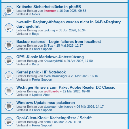
Kritische Sicherheitslücke in phpBB
Letzter Beitrag von
j.werner
«
16 Jun 2026, 09:58
Verfasst in
News
hwaudit: Registry-Abfragen werden nicht in 64-Bit-Registry
durchgeführt
Letzter Beitrag von
gtokmaji
«
03 Jun 2026, 16:34
Verfasst in
Bugs
Backup restored - Login failures from localhost
Letzter Beitrag von
SirTux
«
15 Mai 2026, 12:37
Verfasst in
Freier Support
OPSI-Kiosk: Markdown-Unterstützung
Letzter Beitrag von
KrawczykHIS
«
29 Apr 2026, 17:50
Verfasst in
Bugs
Kernel panic - HP Notebook
Letzter Beitrag von
sven.straubinger
«
25 Mär 2026, 16:16
Verfasst in
Freier Support
Wichtiger Hinweis zum Paket Adobe Reader DC Classic
Letzter Beitrag von
wolfbardo
«
12 Mär 2026, 09:48
Verfasst in
Update-Abos
Windows-Update-msu paketieren
Letzter Beitrag von
absoluter_ofenkaese
«
06 Mär 2026, 14:17
Verfasst in
Freier Support
Opsi-Client-Kiosk: Kachelngrösse / Schrift
Letzter Beitrag von
bobo
«
05 Mär 2026, 11:28
Verfasst in
Freier Support