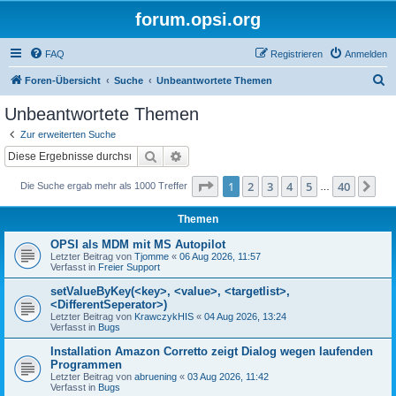
forum.opsi.org
FAQ
Registrieren
Anmelden
S
Foren-Übersicht
Suche
Unbeantwortete Themen
u
Unbeantwortete Themen
c
Zur erweiterten Suche
h
Suche
Erweiterte Suche
e
Seite
1
von
40
1
2
3
4
5
40
Nä
Die Suche ergab mehr als 1000 Treffer
…
Themen
OPSI als MDM mit MS Autopilot
Letzter Beitrag von
Tjomme
«
06 Aug 2026, 11:57
Verfasst in
Freier Support
setValueByKey(<key>, <value>, <targetlist>,
<DifferentSeperator>)
Letzter Beitrag von
KrawczykHIS
«
04 Aug 2026, 13:24
Verfasst in
Bugs
Installation Amazon Corretto zeigt Dialog wegen laufenden
Programmen
Letzter Beitrag von
abruening
«
03 Aug 2026, 11:42
Verfasst in
Bugs