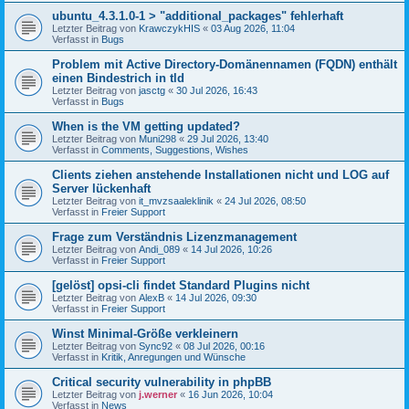
ubuntu_4.3.1.0-1 > "additional_packages" fehlerhaft
Letzter Beitrag von
KrawczykHIS
«
03 Aug 2026, 11:04
Verfasst in
Bugs
Problem mit Active Directory-Domänennamen (FQDN) enthält
einen Bindestrich in tld
Letzter Beitrag von
jasctg
«
30 Jul 2026, 16:43
Verfasst in
Bugs
When is the VM getting updated?
Letzter Beitrag von
Muni298
«
29 Jul 2026, 13:40
Verfasst in
Comments, Suggestions, Wishes
Clients ziehen anstehende Installationen nicht und LOG auf
Server lückenhaft
Letzter Beitrag von
it_mvzsaaleklinik
«
24 Jul 2026, 08:50
Verfasst in
Freier Support
Frage zum Verständnis Lizenzmanagement
Letzter Beitrag von
Andi_089
«
14 Jul 2026, 10:26
Verfasst in
Freier Support
[gelöst] opsi-cli findet Standard Plugins nicht
Letzter Beitrag von
AlexB
«
14 Jul 2026, 09:30
Verfasst in
Freier Support
Winst Minimal-Größe verkleinern
Letzter Beitrag von
Sync92
«
08 Jul 2026, 00:16
Verfasst in
Kritik, Anregungen und Wünsche
Critical security vulnerability in phpBB
Letzter Beitrag von
j.werner
«
16 Jun 2026, 10:04
Verfasst in
News