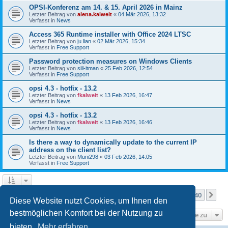
OPSI-Konferenz am 14. & 15. April 2026 in Mainz
Letzter Beitrag von
alena.kalweit
«
04 Mär 2026, 13:32
Verfasst in
News
Access 365 Runtime installer with Office 2024 LTSC
Letzter Beitrag von
ju.lian
«
02 Mär 2026, 15:34
Verfasst in
Free Support
Password protection measures on Windows Clients
Letzter Beitrag von
siil-itman
«
25 Feb 2026, 12:54
Verfasst in
Free Support
opsi 4.3 - hotfix - 13.2
Letzter Beitrag von
fkalweit
«
13 Feb 2026, 16:47
Verfasst in
News
opsi 4.3 - hotfix - 13.2
Letzter Beitrag von
fkalweit
«
13 Feb 2026, 16:46
Verfasst in
News
Is there a way to dynamically update to the current IP
address on the client list?
Letzter Beitrag von
Muni298
«
03 Feb 2026, 14:05
Verfasst in
Free Support
Seite
1
von
40
1
2
3
4
5
40
Nä
Die Suche ergab mehr als 1000 Treffer
…
Diese Website nutzt Cookies, um Ihnen den
bestmöglichen Komfort bei der Nutzung zu
Gehe zu
bieten.
Mehr erfahren