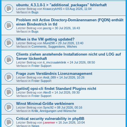
ubuntu_4.3.1.0-1 > "additional_packages" fehlerhaft
Letzter Beitrag von
KrawczykHIS
«
03 Aug 2026, 11:04
Verfasst in
Bugs
Problem mit Active Directory-Domänennamen (FQDN) enthält
einen Bindestrich in tld
Letzter Beitrag von
jasctg
«
30 Jul 2026, 16:43
Verfasst in
Bugs
When is the VM getting updated?
Letzter Beitrag von
Muni298
«
29 Jul 2026, 13:40
Verfasst in
Comments, Suggestions, Wishes
Clients ziehen anstehende Installationen nicht und LOG auf
Server lückenhaft
Letzter Beitrag von
it_mvzsaaleklinik
«
24 Jul 2026, 08:50
Verfasst in
Freier Support
Frage zum Verständnis Lizenzmanagement
Letzter Beitrag von
Andi_089
«
14 Jul 2026, 10:26
Verfasst in
Freier Support
[gelöst] opsi-cli findet Standard Plugins nicht
Letzter Beitrag von
AlexB
«
14 Jul 2026, 09:30
Verfasst in
Freier Support
Winst Minimal-Größe verkleinern
Letzter Beitrag von
Sync92
«
08 Jul 2026, 00:16
Verfasst in
Kritik, Anregungen und Wünsche
Critical security vulnerability in phpBB
Letzter Beitrag von
j.werner
«
16 Jun 2026, 10:04
Verfasst in
News