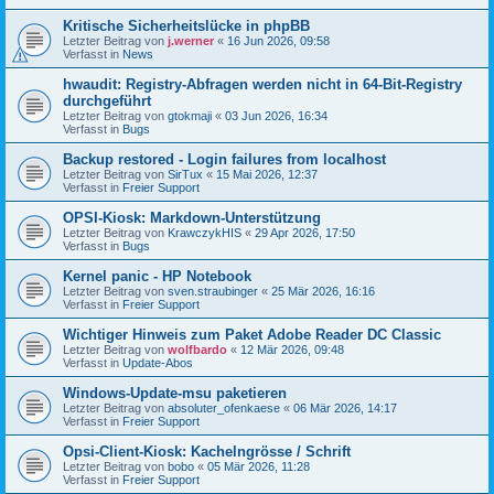
Kritische Sicherheitslücke in phpBB
Letzter Beitrag von
j.werner
«
16 Jun 2026, 09:58
Verfasst in
News
hwaudit: Registry-Abfragen werden nicht in 64-Bit-Registry
durchgeführt
Letzter Beitrag von
gtokmaji
«
03 Jun 2026, 16:34
Verfasst in
Bugs
Backup restored - Login failures from localhost
Letzter Beitrag von
SirTux
«
15 Mai 2026, 12:37
Verfasst in
Freier Support
OPSI-Kiosk: Markdown-Unterstützung
Letzter Beitrag von
KrawczykHIS
«
29 Apr 2026, 17:50
Verfasst in
Bugs
Kernel panic - HP Notebook
Letzter Beitrag von
sven.straubinger
«
25 Mär 2026, 16:16
Verfasst in
Freier Support
Wichtiger Hinweis zum Paket Adobe Reader DC Classic
Letzter Beitrag von
wolfbardo
«
12 Mär 2026, 09:48
Verfasst in
Update-Abos
Windows-Update-msu paketieren
Letzter Beitrag von
absoluter_ofenkaese
«
06 Mär 2026, 14:17
Verfasst in
Freier Support
Opsi-Client-Kiosk: Kachelngrösse / Schrift
Letzter Beitrag von
bobo
«
05 Mär 2026, 11:28
Verfasst in
Freier Support