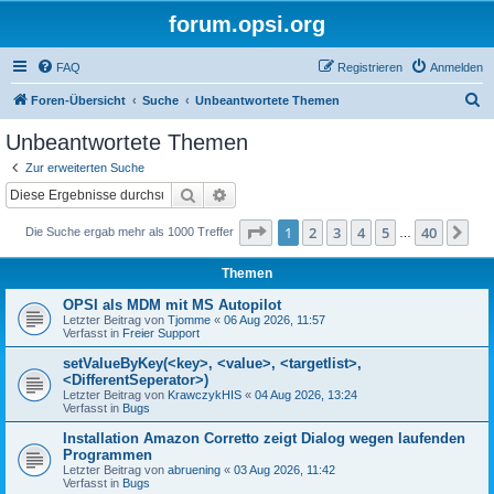
forum.opsi.org
FAQ
Registrieren
Anmelden
S
Foren-Übersicht
Suche
Unbeantwortete Themen
u
Unbeantwortete Themen
c
Zur erweiterten Suche
h
Suche
Erweiterte Suche
e
Seite
1
von
40
1
2
3
4
5
40
Nä
Die Suche ergab mehr als 1000 Treffer
…
Themen
OPSI als MDM mit MS Autopilot
Letzter Beitrag von
Tjomme
«
06 Aug 2026, 11:57
Verfasst in
Freier Support
setValueByKey(<key>, <value>, <targetlist>,
<DifferentSeperator>)
Letzter Beitrag von
KrawczykHIS
«
04 Aug 2026, 13:24
Verfasst in
Bugs
Installation Amazon Corretto zeigt Dialog wegen laufenden
Programmen
Letzter Beitrag von
abruening
«
03 Aug 2026, 11:42
Verfasst in
Bugs