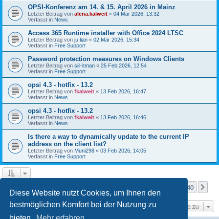
OPSI-Konferenz am 14. & 15. April 2026 in Mainz
Letzter Beitrag von
alena.kalweit
«
04 Mär 2026, 13:32
Verfasst in
News
Access 365 Runtime installer with Office 2024 LTSC
Letzter Beitrag von
ju.lian
«
02 Mär 2026, 15:34
Verfasst in
Free Support
Password protection measures on Windows Clients
Letzter Beitrag von
siil-itman
«
25 Feb 2026, 12:54
Verfasst in
Free Support
opsi 4.3 - hotfix - 13.2
Letzter Beitrag von
fkalweit
«
13 Feb 2026, 16:47
Verfasst in
News
opsi 4.3 - hotfix - 13.2
Letzter Beitrag von
fkalweit
«
13 Feb 2026, 16:46
Verfasst in
News
Is there a way to dynamically update to the current IP
address on the client list?
Letzter Beitrag von
Muni298
«
03 Feb 2026, 14:05
Verfasst in
Free Support
Seite
1
von
40
1
2
3
4
5
40
Nä
Die Suche ergab mehr als 1000 Treffer
…
Diese Website nutzt Cookies, um Ihnen den
bestmöglichen Komfort bei der Nutzung zu
Gehe zu
bieten.
Mehr erfahren