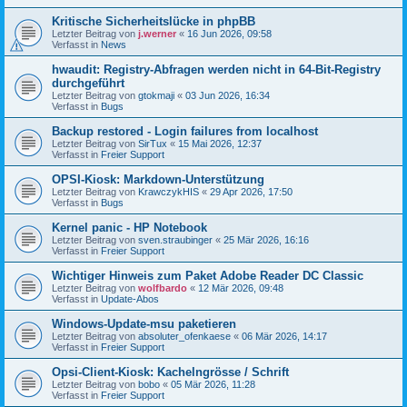
Kritische Sicherheitslücke in phpBB
Letzter Beitrag von
j.werner
«
16 Jun 2026, 09:58
Verfasst in
News
hwaudit: Registry-Abfragen werden nicht in 64-Bit-Registry
durchgeführt
Letzter Beitrag von
gtokmaji
«
03 Jun 2026, 16:34
Verfasst in
Bugs
Backup restored - Login failures from localhost
Letzter Beitrag von
SirTux
«
15 Mai 2026, 12:37
Verfasst in
Freier Support
OPSI-Kiosk: Markdown-Unterstützung
Letzter Beitrag von
KrawczykHIS
«
29 Apr 2026, 17:50
Verfasst in
Bugs
Kernel panic - HP Notebook
Letzter Beitrag von
sven.straubinger
«
25 Mär 2026, 16:16
Verfasst in
Freier Support
Wichtiger Hinweis zum Paket Adobe Reader DC Classic
Letzter Beitrag von
wolfbardo
«
12 Mär 2026, 09:48
Verfasst in
Update-Abos
Windows-Update-msu paketieren
Letzter Beitrag von
absoluter_ofenkaese
«
06 Mär 2026, 14:17
Verfasst in
Freier Support
Opsi-Client-Kiosk: Kachelngrösse / Schrift
Letzter Beitrag von
bobo
«
05 Mär 2026, 11:28
Verfasst in
Freier Support