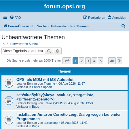
forum.opsi.org
FAQ
Registrieren
Anmelden
S
Foren-Übersicht
Suche
Unbeantwortete Themen
u
Unbeantwortete Themen
c
Zur erweiterten Suche
h
Suche
Erweiterte Suche
e
Seite
1
von
40
1
2
3
4
5
40
Nä
Die Suche ergab mehr als 1000 Treffer
…
Themen
OPSI als MDM mit MS Autopilot
Letzter Beitrag von
Tjomme
«
06 Aug 2026, 11:57
Verfasst in
Freier Support
setValueByKey(<key>, <value>, <targetlist>,
<DifferentSeperator>)
Letzter Beitrag von
KrawczykHIS
«
04 Aug 2026, 13:24
Verfasst in
Bugs
Installation Amazon Corretto zeigt Dialog wegen laufenden
Programmen
Letzter Beitrag von
abruening
«
03 Aug 2026, 11:42
Verfasst in
Bugs