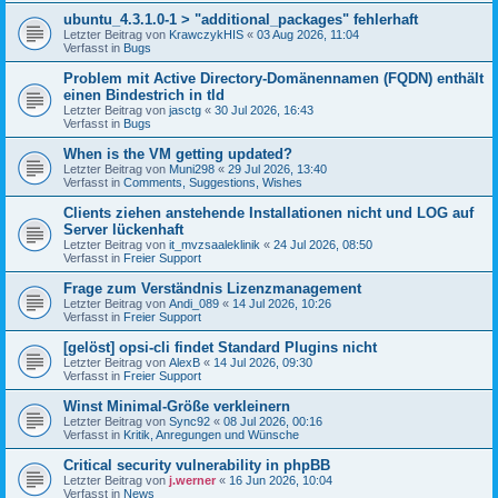
ubuntu_4.3.1.0-1 > "additional_packages" fehlerhaft
Letzter Beitrag von
KrawczykHIS
«
03 Aug 2026, 11:04
Verfasst in
Bugs
Problem mit Active Directory-Domänennamen (FQDN) enthält
einen Bindestrich in tld
Letzter Beitrag von
jasctg
«
30 Jul 2026, 16:43
Verfasst in
Bugs
When is the VM getting updated?
Letzter Beitrag von
Muni298
«
29 Jul 2026, 13:40
Verfasst in
Comments, Suggestions, Wishes
Clients ziehen anstehende Installationen nicht und LOG auf
Server lückenhaft
Letzter Beitrag von
it_mvzsaaleklinik
«
24 Jul 2026, 08:50
Verfasst in
Freier Support
Frage zum Verständnis Lizenzmanagement
Letzter Beitrag von
Andi_089
«
14 Jul 2026, 10:26
Verfasst in
Freier Support
[gelöst] opsi-cli findet Standard Plugins nicht
Letzter Beitrag von
AlexB
«
14 Jul 2026, 09:30
Verfasst in
Freier Support
Winst Minimal-Größe verkleinern
Letzter Beitrag von
Sync92
«
08 Jul 2026, 00:16
Verfasst in
Kritik, Anregungen und Wünsche
Critical security vulnerability in phpBB
Letzter Beitrag von
j.werner
«
16 Jun 2026, 10:04
Verfasst in
News