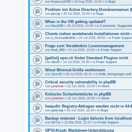
von
KrawczykHIS
»
03 Aug 2026, 11:04
» in
Bugs
Problem mit Active Directory-Domänennamen (FQ
von
jasctg
»
30 Jul 2026, 16:43
» in
Bugs
When is the VM getting updated?
von
Muni298
»
29 Jul 2026, 13:40
» in
Comments, Suggestio
Clients ziehen anstehende Installationen nicht
von
it_mvzsaaleklinik
»
24 Jul 2026, 08:50
» in
Freier Suppor
Frage zum Verständnis Lizenzmanagement
von
Andi_089
»
14 Jul 2026, 10:26
» in
Freier Support
[gelöst] opsi-cli findet Standard Plugins nicht
von
AlexB
»
14 Jul 2026, 09:30
» in
Freier Support
Winst Minimal-Größe verkleinern
von
Sync92
»
08 Jul 2026, 00:16
» in
Kritik, Anregungen un
Critical security vulnerability in phpBB
von
j.werner
»
16 Jun 2026, 10:04
» in
News
Kritische Sicherheitslücke in phpBB
von
j.werner
»
16 Jun 2026, 09:58
» in
News
hwaudit: Registry-Abfragen werden nicht in 64-
von
gtokmaji
»
03 Jun 2026, 16:34
» in
Bugs
Backup restored - Login failures from localhost
von
SirTux
»
15 Mai 2026, 12:37
» in
Freier Support
OPSI-Kiosk: Markdown-Unterstützung