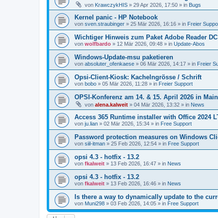
von
KrawczykHIS
»
29 Apr 2026, 17:50
» in
Bugs
Kernel panic - HP Notebook
von
sven.straubinger
»
25 Mär 2026, 16:16
» in
Freier Suppo
Wichtiger Hinweis zum Paket Adobe Reader DC
von
wolfbardo
»
12 Mär 2026, 09:48
» in
Update-Abos
Windows-Update-msu paketieren
von
absoluter_ofenkaese
»
06 Mär 2026, 14:17
» in
Freier S
Opsi-Client-Kiosk: Kachelngrösse / Schrift
von
bobo
»
05 Mär 2026, 11:28
» in
Freier Support
OPSI-Konferenz am 14. & 15. April 2026 in Mai
von
alena.kalweit
»
04 Mär 2026, 13:32
» in
News
Access 365 Runtime installer with Office 2024 
von
ju.lian
»
02 Mär 2026, 15:34
» in
Free Support
Password protection measures on Windows Cli
von
siil-itman
»
25 Feb 2026, 12:54
» in
Free Support
opsi 4.3 - hotfix - 13.2
von
fkalweit
»
13 Feb 2026, 16:47
» in
News
opsi 4.3 - hotfix - 13.2
von
fkalweit
»
13 Feb 2026, 16:46
» in
News
Is there a way to dynamically update to the curr
von
Muni298
»
03 Feb 2026, 14:05
» in
Free Support