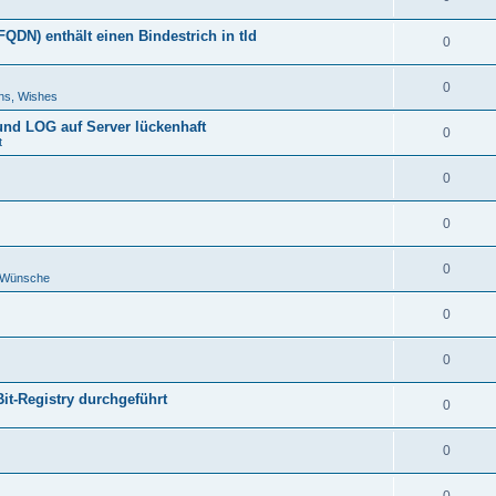
DN) enthält einen Bindestrich in tld
0
0
ns, Wishes
 und LOG auf Server lückenhaft
0
t
0
0
0
d Wünsche
0
0
Bit-Registry durchgeführt
0
0