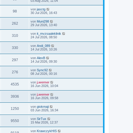
03 Aug 2026, 11:04
von
jasctg
98
30 Jul 2026, 16:43
von
Muni298
262
29 Jul 2026, 13:40
von
it_mvzsaaleklinik
310
24 Jul 2026, 08:50
von
Andi_089
330
14 Jul 2026, 10:26
von
AlexB
297
14 Jul 2026, 09:30
von
Sync92
276
08 Jul 2026, 00:16
von
j.werner
4535
16 Jun 2026, 10:04
von
j.werner
3936
16 Jun 2026, 09:58
von
gtokmaji
1250
03 Jun 2026, 16:34
von
SirTux
9550
15 Mai 2026, 12:37
von
KrawczykHIS