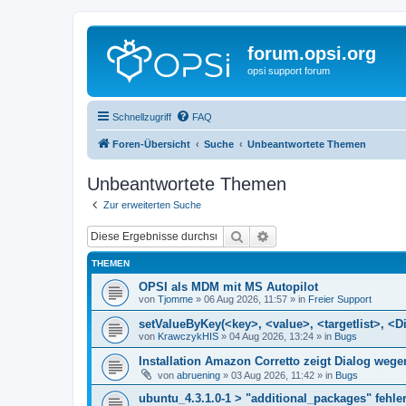
forum.opsi.org
opsi support forum
Schnellzugriff
FAQ
Foren-Übersicht
Suche
Unbeantwortete Themen
Unbeantwortete Themen
Zur erweiterten Suche
Suche
Erweiterte Suche
THEMEN
OPSI als MDM mit MS Autopilot
von
Tjomme
»
06 Aug 2026, 11:57
» in
Freier Support
setValueByKey(<key>, <value>, <targetlist>, <Di
von
KrawczykHIS
»
04 Aug 2026, 13:24
» in
Bugs
Installation Amazon Corretto zeigt Dialog we
von
abruening
»
03 Aug 2026, 11:42
» in
Bugs
ubuntu_4.3.1.0-1 > "additional_packages" fehler