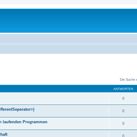
Die Suche 
ANTWORTEN
0
fferentSeperator>)
0
gen laufenden Programmen
0
haft
0