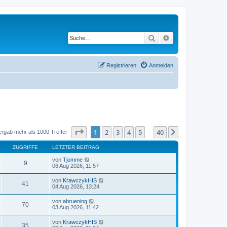
Suche
Erweiterte Suche
Registrieren
Anmelden
Seite
1
von
40
1
2
3
4
5
40
Nächste
ergab mehr als 1000 Treffer
…
ZUGRIFFE
LETZTER BEITRAG
von
Tjomme
9
06 Aug 2026, 11:57
von
KrawczykHIS
41
04 Aug 2026, 13:24
von
abruening
70
03 Aug 2026, 11:42
von
KrawczykHIS
35