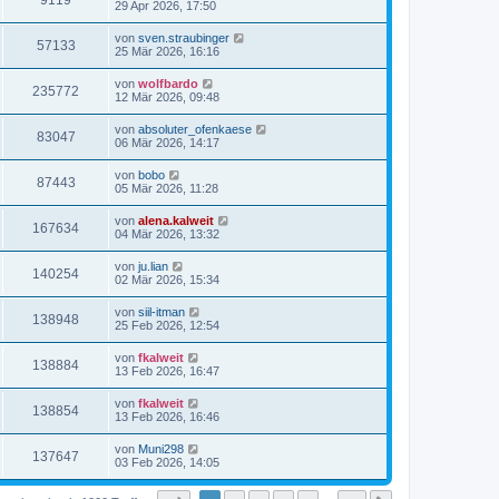
9119
29 Apr 2026, 17:50
von
sven.straubinger
57133
25 Mär 2026, 16:16
von
wolfbardo
235772
12 Mär 2026, 09:48
von
absoluter_ofenkaese
83047
06 Mär 2026, 14:17
von
bobo
87443
05 Mär 2026, 11:28
von
alena.kalweit
167634
04 Mär 2026, 13:32
von
ju.lian
140254
02 Mär 2026, 15:34
von
siil-itman
138948
25 Feb 2026, 12:54
von
fkalweit
138884
13 Feb 2026, 16:47
von
fkalweit
138854
13 Feb 2026, 16:46
von
Muni298
137647
03 Feb 2026, 14:05