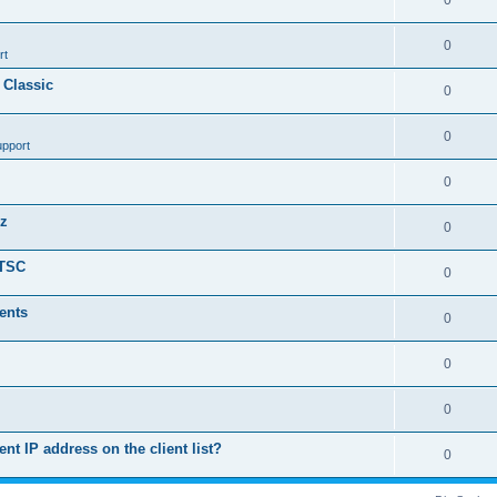
0
0
rt
 Classic
0
0
upport
0
nz
0
LTSC
0
ents
0
0
0
ent IP address on the client list?
0