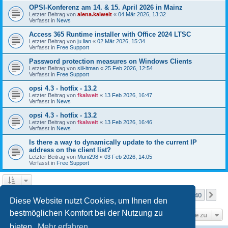
OPSI-Konferenz am 14. & 15. April 2026 in Mainz
Letzter Beitrag von
alena.kalweit
«
04 Mär 2026, 13:32
Verfasst in
News
Access 365 Runtime installer with Office 2024 LTSC
Letzter Beitrag von
ju.lian
«
02 Mär 2026, 15:34
Verfasst in
Free Support
Password protection measures on Windows Clients
Letzter Beitrag von
siil-itman
«
25 Feb 2026, 12:54
Verfasst in
Free Support
opsi 4.3 - hotfix - 13.2
Letzter Beitrag von
fkalweit
«
13 Feb 2026, 16:47
Verfasst in
News
opsi 4.3 - hotfix - 13.2
Letzter Beitrag von
fkalweit
«
13 Feb 2026, 16:46
Verfasst in
News
Is there a way to dynamically update to the current IP
address on the client list?
Letzter Beitrag von
Muni298
«
03 Feb 2026, 14:05
Verfasst in
Free Support
Seite
1
von
40
1
2
3
4
5
40
Nä
Die Suche ergab mehr als 1000 Treffer
…
Diese Website nutzt Cookies, um Ihnen den
bestmöglichen Komfort bei der Nutzung zu
Gehe zu
bieten.
Mehr erfahren