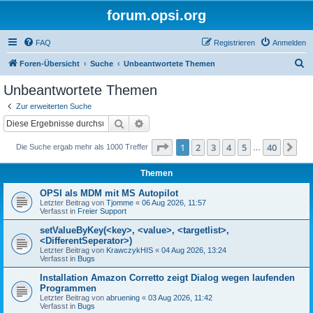
forum.opsi.org
FAQ
Registrieren
Anmelden
S
Foren-Übersicht
Suche
Unbeantwortete Themen
u
Unbeantwortete Themen
c
Zur erweiterten Suche
h
Suche
Erweiterte Suche
e
Seite
1
von
40
1
2
3
4
5
40
Nä
Die Suche ergab mehr als 1000 Treffer
…
Themen
OPSI als MDM mit MS Autopilot
Letzter Beitrag von
Tjomme
«
06 Aug 2026, 11:57
Verfasst in
Freier Support
setValueByKey(<key>, <value>, <targetlist>,
<DifferentSeperator>)
Letzter Beitrag von
KrawczykHIS
«
04 Aug 2026, 13:24
Verfasst in
Bugs
Installation Amazon Corretto zeigt Dialog wegen laufenden
Programmen
Letzter Beitrag von
abruening
«
03 Aug 2026, 11:42
Verfasst in
Bugs