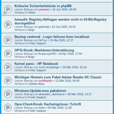
Kritische Sicherheitslücke in phpBB
Letzter Beitrag von
j.werner
«
16 Jun 2026, 09:58
Verfasst in
News
hwaudit: Registry-Abfragen werden nicht in 64-Bit-Registry
durchgeführt
Letzter Beitrag von
gtokmaji
«
03 Jun 2026, 16:34
Verfasst in
Bugs
Backup restored - Login failures from localhost
Letzter Beitrag von
SirTux
«
15 Mai 2026, 12:37
Verfasst in
Freier Support
OPSI-Kiosk: Markdown-Unterstützung
Letzter Beitrag von
KrawczykHIS
«
29 Apr 2026, 17:50
Verfasst in
Bugs
Kernel panic - HP Notebook
Letzter Beitrag von
sven.straubinger
«
25 Mär 2026, 16:16
Verfasst in
Freier Support
Wichtiger Hinweis zum Paket Adobe Reader DC Classic
Letzter Beitrag von
wolfbardo
«
12 Mär 2026, 09:48
Verfasst in
Update-Abos
Windows-Update-msu paketieren
Letzter Beitrag von
absoluter_ofenkaese
«
06 Mär 2026, 14:17
Verfasst in
Freier Support
Opsi-Client-Kiosk: Kachelngrösse / Schrift
Letzter Beitrag von
bobo
«
05 Mär 2026, 11:28
Verfasst in
Freier Support