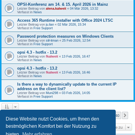
OPSI-Konferenz am 14. & 15. April 2026 in Mainz
Letzter Beitrag von
alena.kalweit
«
04 Mär 2026, 13:32
Verfasst in
News
Access 365 Runtime installer with Office 2024 LTSC
Letzter Beitrag von
ju.lian
«
02 Mär 2026, 15:34
Verfasst in
Free Support
Password protection measures on Windows Clients
Letzter Beitrag von
siil-itman
«
25 Feb 2026, 12:54
Verfasst in
Free Support
opsi 4.3 - hotfix - 13.2
Letzter Beitrag von
fkalweit
«
13 Feb 2026, 16:47
Verfasst in
News
opsi 4.3 - hotfix - 13.2
Letzter Beitrag von
fkalweit
«
13 Feb 2026, 16:46
Verfasst in
News
Is there a way to dynamically update to the current IP
address on the client list?
Letzter Beitrag von
Muni298
«
03 Feb 2026, 14:05
Verfasst in
Free Support
Seite
1
von
40
1
2
3
4
5
40
Nä
Die Suche ergab mehr als 1000 Treffer
…
Diese Website nutzt Cookies, um Ihnen den
bestmöglichen Komfort bei der Nutzung zu
Gehe zu
bieten.
Mehr erfahren