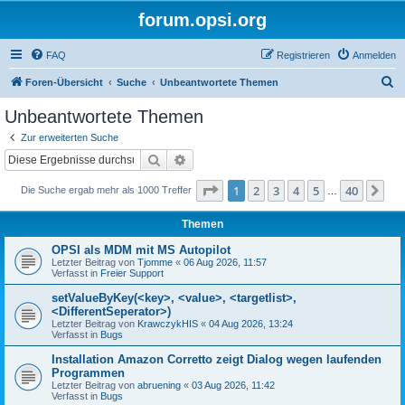
forum.opsi.org
FAQ
Registrieren
Anmelden
S
Foren-Übersicht
Suche
Unbeantwortete Themen
u
Unbeantwortete Themen
c
Zur erweiterten Suche
h
Suche
Erweiterte Suche
e
Seite
1
von
40
1
2
3
4
5
40
Nä
Die Suche ergab mehr als 1000 Treffer
…
Themen
OPSI als MDM mit MS Autopilot
Letzter Beitrag von
Tjomme
«
06 Aug 2026, 11:57
Verfasst in
Freier Support
setValueByKey(<key>, <value>, <targetlist>,
<DifferentSeperator>)
Letzter Beitrag von
KrawczykHIS
«
04 Aug 2026, 13:24
Verfasst in
Bugs
Installation Amazon Corretto zeigt Dialog wegen laufenden
Programmen
Letzter Beitrag von
abruening
«
03 Aug 2026, 11:42
Verfasst in
Bugs