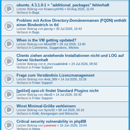
ubuntu_4.3.1.0-1 > "additional_packages" fehlerhaft
Letzter Beitrag von
KrawczykHIS
«
03 Aug 2026, 11:04
Verfasst in
Bugs
Problem mit Active Directory-Domänennamen (FQDN) enthält
einen Bindestrich in tld
Letzter Beitrag von
jasctg
«
30 Jul 2026, 16:43
Verfasst in
Bugs
When is the VM getting updated?
Letzter Beitrag von
Muni298
«
29 Jul 2026, 13:40
Verfasst in
Comments, Suggestions, Wishes
Clients ziehen anstehende Installationen nicht und LOG auf
Server lückenhaft
Letzter Beitrag von
it_mvzsaaleklinik
«
24 Jul 2026, 08:50
Verfasst in
Freier Support
Frage zum Verständnis Lizenzmanagement
Letzter Beitrag von
Andi_089
«
14 Jul 2026, 10:26
Verfasst in
Freier Support
[gelöst] opsi-cli findet Standard Plugins nicht
Letzter Beitrag von
AlexB
«
14 Jul 2026, 09:30
Verfasst in
Freier Support
Winst Minimal-Größe verkleinern
Letzter Beitrag von
Sync92
«
08 Jul 2026, 00:16
Verfasst in
Kritik, Anregungen und Wünsche
Critical security vulnerability in phpBB
Letzter Beitrag von
j.werner
«
16 Jun 2026, 10:04
Verfasst in
News