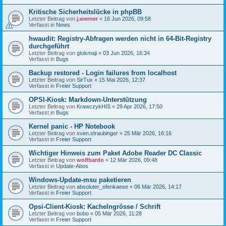
Kritische Sicherheitslücke in phpBB
Letzter Beitrag von
j.werner
«
16 Jun 2026, 09:58
Verfasst in
News
hwaudit: Registry-Abfragen werden nicht in 64-Bit-Registry
durchgeführt
Letzter Beitrag von
gtokmaji
«
03 Jun 2026, 16:34
Verfasst in
Bugs
Backup restored - Login failures from localhost
Letzter Beitrag von
SirTux
«
15 Mai 2026, 12:37
Verfasst in
Freier Support
OPSI-Kiosk: Markdown-Unterstützung
Letzter Beitrag von
KrawczykHIS
«
29 Apr 2026, 17:50
Verfasst in
Bugs
Kernel panic - HP Notebook
Letzter Beitrag von
sven.straubinger
«
25 Mär 2026, 16:16
Verfasst in
Freier Support
Wichtiger Hinweis zum Paket Adobe Reader DC Classic
Letzter Beitrag von
wolfbardo
«
12 Mär 2026, 09:48
Verfasst in
Update-Abos
Windows-Update-msu paketieren
Letzter Beitrag von
absoluter_ofenkaese
«
06 Mär 2026, 14:17
Verfasst in
Freier Support
Opsi-Client-Kiosk: Kachelngrösse / Schrift
Letzter Beitrag von
bobo
«
05 Mär 2026, 11:28
Verfasst in
Freier Support