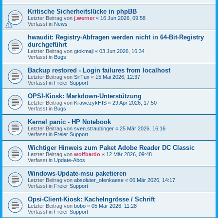
Kritische Sicherheitslücke in phpBB
Letzter Beitrag von
j.werner
«
16 Jun 2026, 09:58
Verfasst in
News
hwaudit: Registry-Abfragen werden nicht in 64-Bit-Registry
durchgeführt
Letzter Beitrag von
gtokmaji
«
03 Jun 2026, 16:34
Verfasst in
Bugs
Backup restored - Login failures from localhost
Letzter Beitrag von
SirTux
«
15 Mai 2026, 12:37
Verfasst in
Freier Support
OPSI-Kiosk: Markdown-Unterstützung
Letzter Beitrag von
KrawczykHIS
«
29 Apr 2026, 17:50
Verfasst in
Bugs
Kernel panic - HP Notebook
Letzter Beitrag von
sven.straubinger
«
25 Mär 2026, 16:16
Verfasst in
Freier Support
Wichtiger Hinweis zum Paket Adobe Reader DC Classic
Letzter Beitrag von
wolfbardo
«
12 Mär 2026, 09:48
Verfasst in
Update-Abos
Windows-Update-msu paketieren
Letzter Beitrag von
absoluter_ofenkaese
«
06 Mär 2026, 14:17
Verfasst in
Freier Support
Opsi-Client-Kiosk: Kachelngrösse / Schrift
Letzter Beitrag von
bobo
«
05 Mär 2026, 11:28
Verfasst in
Freier Support