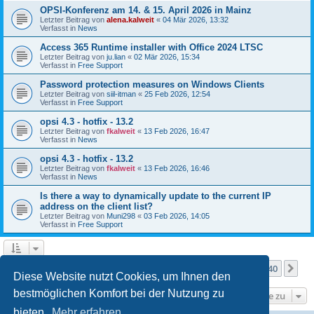
OPSI-Konferenz am 14. & 15. April 2026 in Mainz
Letzter Beitrag von
alena.kalweit
«
04 Mär 2026, 13:32
Verfasst in
News
Access 365 Runtime installer with Office 2024 LTSC
Letzter Beitrag von
ju.lian
«
02 Mär 2026, 15:34
Verfasst in
Free Support
Password protection measures on Windows Clients
Letzter Beitrag von
siil-itman
«
25 Feb 2026, 12:54
Verfasst in
Free Support
opsi 4.3 - hotfix - 13.2
Letzter Beitrag von
fkalweit
«
13 Feb 2026, 16:47
Verfasst in
News
opsi 4.3 - hotfix - 13.2
Letzter Beitrag von
fkalweit
«
13 Feb 2026, 16:46
Verfasst in
News
Is there a way to dynamically update to the current IP
address on the client list?
Letzter Beitrag von
Muni298
«
03 Feb 2026, 14:05
Verfasst in
Free Support
Seite
1
von
40
1
2
3
4
5
40
Nä
Die Suche ergab mehr als 1000 Treffer
…
Diese Website nutzt Cookies, um Ihnen den
bestmöglichen Komfort bei der Nutzung zu
Gehe zu
bieten.
Mehr erfahren