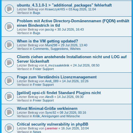
ubuntu_4.3.1.0-1 > "additional_packages" fehlerhaft
Letzter Beitrag von
KrawczykHIS
«
03 Aug 2026, 11:04
Verfasst in
Bugs
Problem mit Active Directory-Domänennamen (FQDN) enthält
einen Bindestrich in tld
Letzter Beitrag von
jasctg
«
30 Jul 2026, 16:43
Verfasst in
Bugs
When is the VM getting updated?
Letzter Beitrag von
Muni298
«
29 Jul 2026, 13:40
Verfasst in
Comments, Suggestions, Wishes
Clients ziehen anstehende Installationen nicht und LOG auf
Server lückenhaft
Letzter Beitrag von
it_mvzsaaleklinik
«
24 Jul 2026, 08:50
Verfasst in
Freier Support
Frage zum Verständnis Lizenzmanagement
Letzter Beitrag von
Andi_089
«
14 Jul 2026, 10:26
Verfasst in
Freier Support
[gelöst] opsi-cli findet Standard Plugins nicht
Letzter Beitrag von
AlexB
«
14 Jul 2026, 09:30
Verfasst in
Freier Support
Winst Minimal-Größe verkleinern
Letzter Beitrag von
Sync92
«
08 Jul 2026, 00:16
Verfasst in
Kritik, Anregungen und Wünsche
Critical security vulnerability in phpBB
Letzter Beitrag von
j.werner
«
16 Jun 2026, 10:04
Verfasst in
News