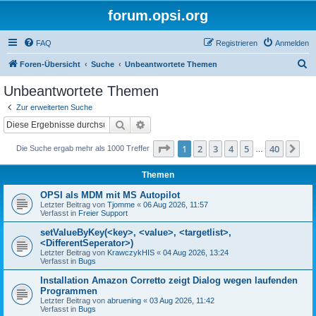
forum.opsi.org
FAQ
Registrieren
Anmelden
S
Foren-Übersicht
Suche
Unbeantwortete Themen
u
Unbeantwortete Themen
c
Zur erweiterten Suche
h
Suche
Erweiterte Suche
e
Seite
1
von
40
1
2
3
4
5
40
Nä
Die Suche ergab mehr als 1000 Treffer
…
Themen
OPSI als MDM mit MS Autopilot
Letzter Beitrag von
Tjomme
«
06 Aug 2026, 11:57
Verfasst in
Freier Support
setValueByKey(<key>, <value>, <targetlist>,
<DifferentSeperator>)
Letzter Beitrag von
KrawczykHIS
«
04 Aug 2026, 13:24
Verfasst in
Bugs
Installation Amazon Corretto zeigt Dialog wegen laufenden
Programmen
Letzter Beitrag von
abruening
«
03 Aug 2026, 11:42
Verfasst in
Bugs