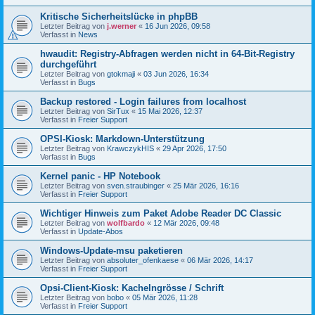
Kritische Sicherheitslücke in phpBB
Letzter Beitrag von
j.werner
«
16 Jun 2026, 09:58
Verfasst in
News
hwaudit: Registry-Abfragen werden nicht in 64-Bit-Registry
durchgeführt
Letzter Beitrag von
gtokmaji
«
03 Jun 2026, 16:34
Verfasst in
Bugs
Backup restored - Login failures from localhost
Letzter Beitrag von
SirTux
«
15 Mai 2026, 12:37
Verfasst in
Freier Support
OPSI-Kiosk: Markdown-Unterstützung
Letzter Beitrag von
KrawczykHIS
«
29 Apr 2026, 17:50
Verfasst in
Bugs
Kernel panic - HP Notebook
Letzter Beitrag von
sven.straubinger
«
25 Mär 2026, 16:16
Verfasst in
Freier Support
Wichtiger Hinweis zum Paket Adobe Reader DC Classic
Letzter Beitrag von
wolfbardo
«
12 Mär 2026, 09:48
Verfasst in
Update-Abos
Windows-Update-msu paketieren
Letzter Beitrag von
absoluter_ofenkaese
«
06 Mär 2026, 14:17
Verfasst in
Freier Support
Opsi-Client-Kiosk: Kachelngrösse / Schrift
Letzter Beitrag von
bobo
«
05 Mär 2026, 11:28
Verfasst in
Freier Support