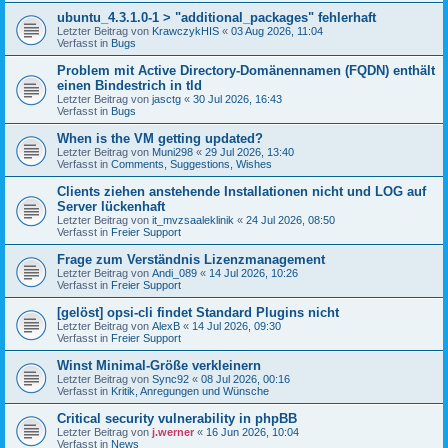
ubuntu_4.3.1.0-1 > "additional_packages" fehlerhaft
Letzter Beitrag von
KrawczykHIS
«
03 Aug 2026, 11:04
Verfasst in
Bugs
Problem mit Active Directory-Domänennamen (FQDN) enthält
einen Bindestrich in tld
Letzter Beitrag von
jasctg
«
30 Jul 2026, 16:43
Verfasst in
Bugs
When is the VM getting updated?
Letzter Beitrag von
Muni298
«
29 Jul 2026, 13:40
Verfasst in
Comments, Suggestions, Wishes
Clients ziehen anstehende Installationen nicht und LOG auf
Server lückenhaft
Letzter Beitrag von
it_mvzsaaleklinik
«
24 Jul 2026, 08:50
Verfasst in
Freier Support
Frage zum Verständnis Lizenzmanagement
Letzter Beitrag von
Andi_089
«
14 Jul 2026, 10:26
Verfasst in
Freier Support
[gelöst] opsi-cli findet Standard Plugins nicht
Letzter Beitrag von
AlexB
«
14 Jul 2026, 09:30
Verfasst in
Freier Support
Winst Minimal-Größe verkleinern
Letzter Beitrag von
Sync92
«
08 Jul 2026, 00:16
Verfasst in
Kritik, Anregungen und Wünsche
Critical security vulnerability in phpBB
Letzter Beitrag von
j.werner
«
16 Jun 2026, 10:04
Verfasst in
News