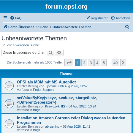
forum.opsi.org
FAQ
Registrieren
Anmelden
S
Foren-Übersicht
Suche
Unbeantwortete Themen
u
Unbeantwortete Themen
c
Zur erweiterten Suche
h
Suche
Erweiterte Suche
e
Seite
1
von
40
1
2
3
4
5
40
Nä
Die Suche ergab mehr als 1000 Treffer
…
Themen
OPSI als MDM mit MS Autopilot
Letzter Beitrag von
Tjomme
«
06 Aug 2026, 11:57
Verfasst in
Freier Support
setValueByKey(<key>, <value>, <targetlist>,
<DifferentSeperator>)
Letzter Beitrag von
KrawczykHIS
«
04 Aug 2026, 13:24
Verfasst in
Bugs
Installation Amazon Corretto zeigt Dialog wegen laufenden
Programmen
Letzter Beitrag von
abruening
«
03 Aug 2026, 11:42
Verfasst in
Bugs