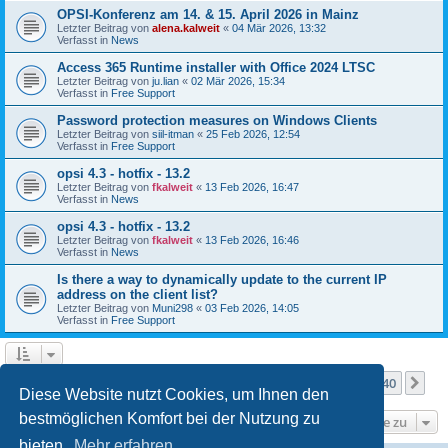
OPSI-Konferenz am 14. & 15. April 2026 in Mainz
Letzter Beitrag von
alena.kalweit
«
04 Mär 2026, 13:32
Verfasst in
News
Access 365 Runtime installer with Office 2024 LTSC
Letzter Beitrag von
ju.lian
«
02 Mär 2026, 15:34
Verfasst in
Free Support
Password protection measures on Windows Clients
Letzter Beitrag von
siil-itman
«
25 Feb 2026, 12:54
Verfasst in
Free Support
opsi 4.3 - hotfix - 13.2
Letzter Beitrag von
fkalweit
«
13 Feb 2026, 16:47
Verfasst in
News
opsi 4.3 - hotfix - 13.2
Letzter Beitrag von
fkalweit
«
13 Feb 2026, 16:46
Verfasst in
News
Is there a way to dynamically update to the current IP
address on the client list?
Letzter Beitrag von
Muni298
«
03 Feb 2026, 14:05
Verfasst in
Free Support
Seite
1
von
40
1
2
3
4
5
40
Nä
Die Suche ergab mehr als 1000 Treffer
…
Diese Website nutzt Cookies, um Ihnen den
bestmöglichen Komfort bei der Nutzung zu
Gehe zu
bieten.
Mehr erfahren