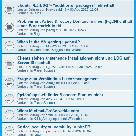
ubuntu_4.3.1.0-1 > "additional_packages" fehlerhaft
Letzter Beitrag von
KrawczykHIS
«
03 Aug 2026, 11:04
Verfasst in
Bugs
Problem mit Active Directory-Domänennamen (FQDN) enthält
einen Bindestrich in tld
Letzter Beitrag von
jasctg
«
30 Jul 2026, 16:43
Verfasst in
Bugs
When is the VM getting updated?
Letzter Beitrag von
Muni298
«
29 Jul 2026, 13:40
Verfasst in
Comments, Suggestions, Wishes
Clients ziehen anstehende Installationen nicht und LOG auf
Server lückenhaft
Letzter Beitrag von
it_mvzsaaleklinik
«
24 Jul 2026, 08:50
Verfasst in
Freier Support
Frage zum Verständnis Lizenzmanagement
Letzter Beitrag von
Andi_089
«
14 Jul 2026, 10:26
Verfasst in
Freier Support
[gelöst] opsi-cli findet Standard Plugins nicht
Letzter Beitrag von
AlexB
«
14 Jul 2026, 09:30
Verfasst in
Freier Support
Winst Minimal-Größe verkleinern
Letzter Beitrag von
Sync92
«
08 Jul 2026, 00:16
Verfasst in
Kritik, Anregungen und Wünsche
Critical security vulnerability in phpBB
Letzter Beitrag von
j.werner
«
16 Jun 2026, 10:04
Verfasst in
News