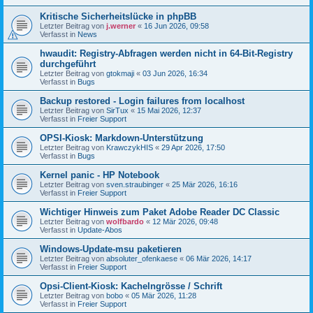
Kritische Sicherheitslücke in phpBB
Letzter Beitrag von
j.werner
«
16 Jun 2026, 09:58
Verfasst in
News
hwaudit: Registry-Abfragen werden nicht in 64-Bit-Registry
durchgeführt
Letzter Beitrag von
gtokmaji
«
03 Jun 2026, 16:34
Verfasst in
Bugs
Backup restored - Login failures from localhost
Letzter Beitrag von
SirTux
«
15 Mai 2026, 12:37
Verfasst in
Freier Support
OPSI-Kiosk: Markdown-Unterstützung
Letzter Beitrag von
KrawczykHIS
«
29 Apr 2026, 17:50
Verfasst in
Bugs
Kernel panic - HP Notebook
Letzter Beitrag von
sven.straubinger
«
25 Mär 2026, 16:16
Verfasst in
Freier Support
Wichtiger Hinweis zum Paket Adobe Reader DC Classic
Letzter Beitrag von
wolfbardo
«
12 Mär 2026, 09:48
Verfasst in
Update-Abos
Windows-Update-msu paketieren
Letzter Beitrag von
absoluter_ofenkaese
«
06 Mär 2026, 14:17
Verfasst in
Freier Support
Opsi-Client-Kiosk: Kachelngrösse / Schrift
Letzter Beitrag von
bobo
«
05 Mär 2026, 11:28
Verfasst in
Freier Support