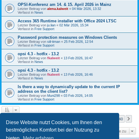
OPSI-Konferenz am 14. & 15. April 2026 in Mainz
Letzter Beitrag von
alena.kalweit
«
04 Mär 2026, 13:32
Verfasst in
News
Access 365 Runtime installer with Office 2024 LTSC
Letzter Beitrag von
ju.lian
«
02 Mär 2026, 15:34
Verfasst in
Free Support
Password protection measures on Windows Clients
Letzter Beitrag von
siil-itman
«
25 Feb 2026, 12:54
Verfasst in
Free Support
opsi 4.3 - hotfix - 13.2
Letzter Beitrag von
fkalweit
«
13 Feb 2026, 16:47
Verfasst in
News
opsi 4.3 - hotfix - 13.2
Letzter Beitrag von
fkalweit
«
13 Feb 2026, 16:46
Verfasst in
News
Is there a way to dynamically update to the current IP
address on the client list?
Letzter Beitrag von
Muni298
«
03 Feb 2026, 14:05
Verfasst in
Free Support
Seite
1
von
40
1
2
3
4
5
40
Nä
Die Suche ergab mehr als 1000 Treffer
…
Diese Website nutzt Cookies, um Ihnen den
bestmöglichen Komfort bei der Nutzung zu
Gehe zu
bieten.
Mehr erfahren