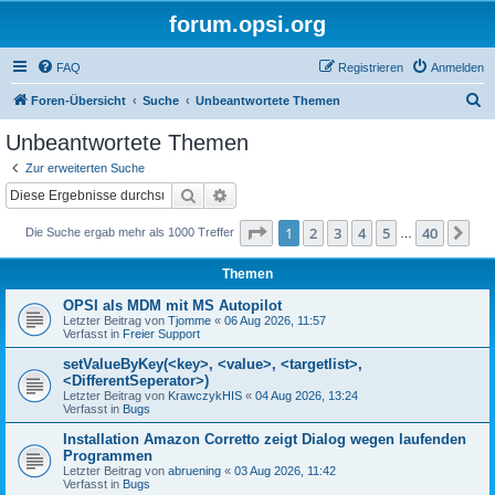
forum.opsi.org
FAQ
Registrieren
Anmelden
S
Foren-Übersicht
Suche
Unbeantwortete Themen
u
Unbeantwortete Themen
c
Zur erweiterten Suche
h
Suche
Erweiterte Suche
e
Seite
1
von
40
1
2
3
4
5
40
Nä
Die Suche ergab mehr als 1000 Treffer
…
Themen
OPSI als MDM mit MS Autopilot
Letzter Beitrag von
Tjomme
«
06 Aug 2026, 11:57
Verfasst in
Freier Support
setValueByKey(<key>, <value>, <targetlist>,
<DifferentSeperator>)
Letzter Beitrag von
KrawczykHIS
«
04 Aug 2026, 13:24
Verfasst in
Bugs
Installation Amazon Corretto zeigt Dialog wegen laufenden
Programmen
Letzter Beitrag von
abruening
«
03 Aug 2026, 11:42
Verfasst in
Bugs