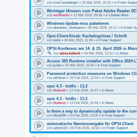
von
sven.straubinger
»
25 Mär 2026, 16:16
» in
Freier Suppo
Wichtiger Hinweis zum Paket Adobe Reader DC
von
wolfbardo
»
12 Mär 2026, 09:48
» in
Update-Abos
Windows-Update-msu paketieren
von
absoluter_ofenkaese
»
06 Mär 2026, 14:17
» in
Freier S
Opsi-Client-Kiosk: Kachelngrösse / Schrift
von
bobo
»
05 Mär 2026, 11:28
» in
Freier Support
OPSI-Konferenz am 14. & 15. April 2026 in Mai
von
alena.kalweit
»
04 Mär 2026, 13:32
» in
News
Access 365 Runtime installer with Office 2024 
von
ju.lian
»
02 Mär 2026, 15:34
» in
Free Support
Password protection measures on Windows Cli
von
siil-itman
»
25 Feb 2026, 12:54
» in
Free Support
opsi 4.3 - hotfix - 13.2
von
fkalweit
»
13 Feb 2026, 16:47
» in
News
opsi 4.3 - hotfix - 13.2
von
fkalweit
»
13 Feb 2026, 16:46
» in
News
Is there a way to dynamically update to the curr
von
Muni298
»
03 Feb 2026, 14:05
» in
Free Support
automatische Namensvergabe für OPSI-Client
von
udome19
»
03 Feb 2026, 10:06
» in
Freier Support