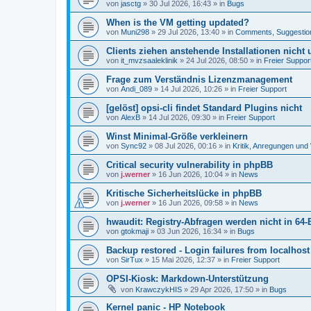
von
jasctg
»
30 Jul 2026, 16:43
» in
Bugs
When is the VM getting updated?
von
Muni298
»
29 Jul 2026, 13:40
» in
Comments, Suggestio
Clients ziehen anstehende Installationen nicht
von
it_mvzsaaleklinik
»
24 Jul 2026, 08:50
» in
Freier Suppor
Frage zum Verständnis Lizenzmanagement
von
Andi_089
»
14 Jul 2026, 10:26
» in
Freier Support
[gelöst] opsi-cli findet Standard Plugins nicht
von
AlexB
»
14 Jul 2026, 09:30
» in
Freier Support
Winst Minimal-Größe verkleinern
von
Sync92
»
08 Jul 2026, 00:16
» in
Kritik, Anregungen un
Critical security vulnerability in phpBB
von
j.werner
»
16 Jun 2026, 10:04
» in
News
Kritische Sicherheitslücke in phpBB
von
j.werner
»
16 Jun 2026, 09:58
» in
News
hwaudit: Registry-Abfragen werden nicht in 64-
von
gtokmaji
»
03 Jun 2026, 16:34
» in
Bugs
Backup restored - Login failures from localhost
von
SirTux
»
15 Mai 2026, 12:37
» in
Freier Support
OPSI-Kiosk: Markdown-Unterstützung
von
KrawczykHIS
»
29 Apr 2026, 17:50
» in
Bugs
Kernel panic - HP Notebook