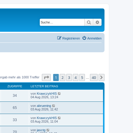
Suche
Erweiterte Suche
Registrieren
Anmelden
Seite
1
von
40
1
2
3
4
5
40
Nächste
ergab mehr als 1000 Treffer
…
ZUGRIFFE
LETZTER BEITRAG
von
KrawczykHIS
34
04 Aug 2026, 13:24
von
abruening
65
03 Aug 2026, 11:42
von
KrawczykHIS
33
03 Aug 2026, 11:04
von
jasctg
70