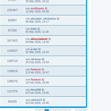
57017
25 Mär 2026, 16:16
von
wolfbardo
235467
12 Mär 2026, 09:48
von
absoluter_ofenkaese
82897
06 Mär 2026, 14:17
von
bobo
87290
05 Mär 2026, 11:28
von
alena.kalweit
167403
04 Mär 2026, 13:32
von
ju.lian
140007
02 Mär 2026, 15:34
von
siil-itman
138710
25 Feb 2026, 12:54
von
fkalweit
138619
13 Feb 2026, 16:47
von
fkalweit
138570
13 Feb 2026, 16:46
von
Muni298
137376
03 Feb 2026, 14:05
von
udome19
66305
03 Feb 2026, 10:06