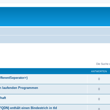
Die Suche 
ANTWORTEN
fferentSeperator>)
0
gen laufenden Programmen
0
haft
0
DN) enthält einen Bindestrich in tld
0