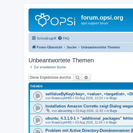
forum.opsi.org
opsi support forum
Schnellzugriff
FAQ
Foren-Übersicht
Suche
Unbeantwortete Themen
Unbeantwortete Themen
Zur erweiterten Suche
Suche
Erweiterte Suche
THEMEN
setValueByKey(<key>, <value>, <targetlist>, <Di
von
KrawczykHIS
»
04 Aug 2026, 13:24
» in
Bugs
Installation Amazon Corretto zeigt Dialog we
von
abruening
»
03 Aug 2026, 11:42
» in
Bugs
ubuntu_4.3.1.0-1 > "additional_packages" fehler
von
KrawczykHIS
»
03 Aug 2026, 11:04
» in
Bugs
Problem mit Active Directory-Domänennamen (FQ