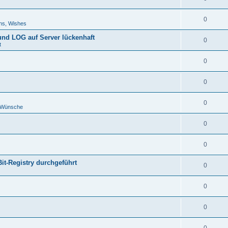
0
ns, Wishes
 und LOG auf Server lückenhaft
0
t
0
0
0
d Wünsche
0
0
Bit-Registry durchgeführt
0
0
0