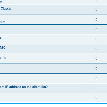
0
rt
 Classic
0
0
upport
0
nz
0
LTSC
0
ents
0
0
0
ent IP address on the client list?
0
0