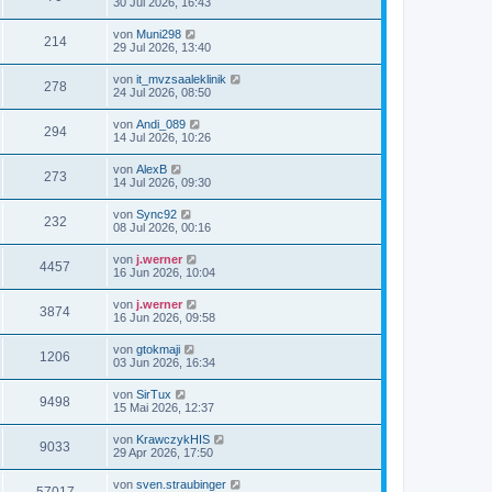
30 Jul 2026, 16:43
von
Muni298
214
29 Jul 2026, 13:40
von
it_mvzsaaleklinik
278
24 Jul 2026, 08:50
von
Andi_089
294
14 Jul 2026, 10:26
von
AlexB
273
14 Jul 2026, 09:30
von
Sync92
232
08 Jul 2026, 00:16
von
j.werner
4457
16 Jun 2026, 10:04
von
j.werner
3874
16 Jun 2026, 09:58
von
gtokmaji
1206
03 Jun 2026, 16:34
von
SirTux
9498
15 Mai 2026, 12:37
von
KrawczykHIS
9033
29 Apr 2026, 17:50
von
sven.straubinger