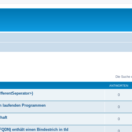
Die Suche 
ANTWORTEN
fferentSeperator>)
0
gen laufenden Programmen
0
haft
0
DN) enthält einen Bindestrich in tld
0