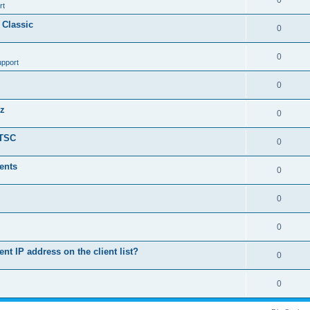
0
rt
 Classic
0
0
upport
0
nz
0
LTSC
0
ents
0
0
0
ent IP address on the client list?
0
0