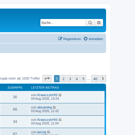
Suche
Erweiterte Suche
Registrieren
Anmelden
Seite
1
von
40
1
2
3
4
5
40
Nächste
ergab mehr als 1000 Treffer
…
ZUGRIFFE
LETZTER BEITRAG
von
KrawczykHIS
36
04 Aug 2026, 13:24
von
abruening
66
03 Aug 2026, 11:42
von
KrawczykHIS
34
03 Aug 2026, 11:04
von
jasctg
82