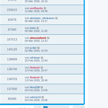
57076
25 Mär 2026, 16:16
von
wolfbardo
235615
12 Mär 2026, 09:48
von
absoluter_ofenkaese
82976
06 Mär 2026, 14:17
von
bobo
87365
05 Mär 2026, 11:28
von
alena.kalweit
167513
04 Mär 2026, 13:32
von
ju.lian
140126
02 Mär 2026, 15:34
von
siil-itman
138809
25 Feb 2026, 12:54
von
fkalweit
138740
13 Feb 2026, 16:47
von
fkalweit
138703
13 Feb 2026, 16:46
von
Muni298
137500
03 Feb 2026, 14:05
von
udome19
66395
03 Feb 2026, 10:06