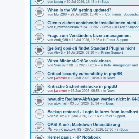
von
jasctg
»
30 Jul 2026, 16:43
» in
Bugs
When is the VM getting updated?
von
Muni298
»
29 Jul 2026, 13:40
» in
Comments, Suggestio
Clients ziehen anstehende Installationen nicht
von
it_mvzsaaleklinik
»
24 Jul 2026, 08:50
» in
Freier Suppor
Frage zum Verständnis Lizenzmanagement
von
Andi_089
»
14 Jul 2026, 10:26
» in
Freier Support
[gelöst] opsi-cli findet Standard Plugins nicht
von
AlexB
»
14 Jul 2026, 09:30
» in
Freier Support
Winst Minimal-Größe verkleinern
von
Sync92
»
08 Jul 2026, 00:16
» in
Kritik, Anregungen un
Critical security vulnerability in phpBB
von
j.werner
»
16 Jun 2026, 10:04
» in
News
Kritische Sicherheitslücke in phpBB
von
j.werner
»
16 Jun 2026, 09:58
» in
News
hwaudit: Registry-Abfragen werden nicht in 64-
von
gtokmaji
»
03 Jun 2026, 16:34
» in
Bugs
Backup restored - Login failures from localhost
von
SirTux
»
15 Mai 2026, 12:37
» in
Freier Support
OPSI-Kiosk: Markdown-Unterstützung
von
KrawczykHIS
»
29 Apr 2026, 17:50
» in
Bugs
Kernel panic - HP Notebook