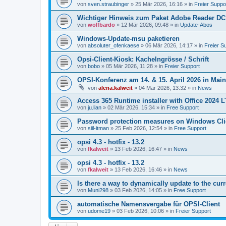
von
sven.straubinger
»
25 Mär 2026, 16:16
» in
Freier Suppo
Wichtiger Hinweis zum Paket Adobe Reader DC
von
wolfbardo
»
12 Mär 2026, 09:48
» in
Update-Abos
Windows-Update-msu paketieren
von
absoluter_ofenkaese
»
06 Mär 2026, 14:17
» in
Freier S
Opsi-Client-Kiosk: Kachelngrösse / Schrift
von
bobo
»
05 Mär 2026, 11:28
» in
Freier Support
OPSI-Konferenz am 14. & 15. April 2026 in Mai
von
alena.kalweit
»
04 Mär 2026, 13:32
» in
News
Access 365 Runtime installer with Office 2024 
von
ju.lian
»
02 Mär 2026, 15:34
» in
Free Support
Password protection measures on Windows Cli
von
siil-itman
»
25 Feb 2026, 12:54
» in
Free Support
opsi 4.3 - hotfix - 13.2
von
fkalweit
»
13 Feb 2026, 16:47
» in
News
opsi 4.3 - hotfix - 13.2
von
fkalweit
»
13 Feb 2026, 16:46
» in
News
Is there a way to dynamically update to the curr
von
Muni298
»
03 Feb 2026, 14:05
» in
Free Support
automatische Namensvergabe für OPSI-Client
von
udome19
»
03 Feb 2026, 10:06
» in
Freier Support