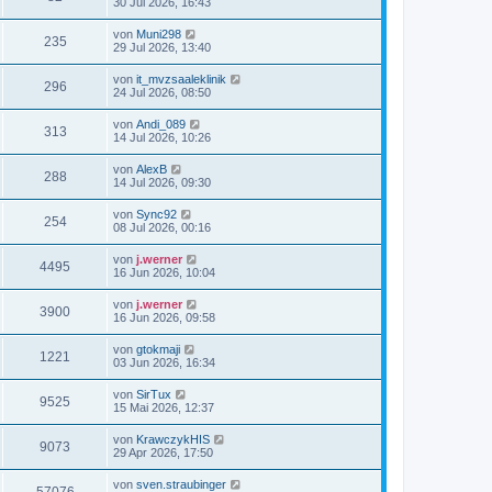
30 Jul 2026, 16:43
von
Muni298
235
29 Jul 2026, 13:40
von
it_mvzsaaleklinik
296
24 Jul 2026, 08:50
von
Andi_089
313
14 Jul 2026, 10:26
von
AlexB
288
14 Jul 2026, 09:30
von
Sync92
254
08 Jul 2026, 00:16
von
j.werner
4495
16 Jun 2026, 10:04
von
j.werner
3900
16 Jun 2026, 09:58
von
gtokmaji
1221
03 Jun 2026, 16:34
von
SirTux
9525
15 Mai 2026, 12:37
von
KrawczykHIS
9073
29 Apr 2026, 17:50
von
sven.straubinger