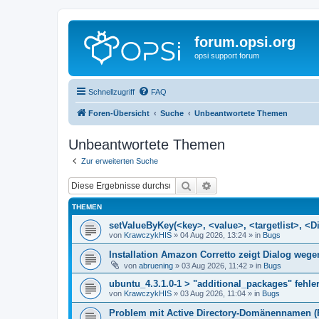
forum.opsi.org
opsi support forum
Schnellzugriff
FAQ
Foren-Übersicht
Suche
Unbeantwortete Themen
Unbeantwortete Themen
Zur erweiterten Suche
Suche
Erweiterte Suche
THEMEN
setValueByKey(<key>, <value>, <targetlist>, <Di
von
KrawczykHIS
»
04 Aug 2026, 13:24
» in
Bugs
Installation Amazon Corretto zeigt Dialog we
von
abruening
»
03 Aug 2026, 11:42
» in
Bugs
ubuntu_4.3.1.0-1 > "additional_packages" fehler
von
KrawczykHIS
»
03 Aug 2026, 11:04
» in
Bugs
Problem mit Active Directory-Domänennamen (FQ