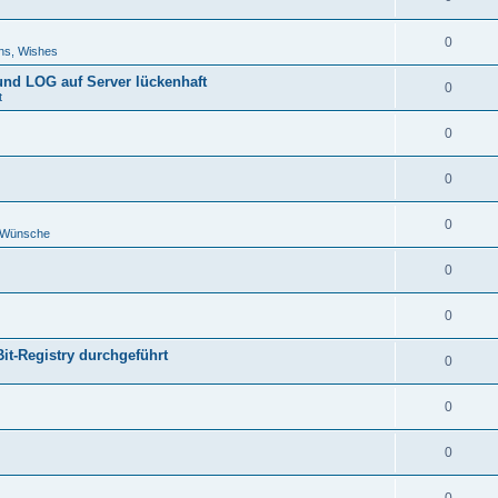
0
ns, Wishes
 und LOG auf Server lückenhaft
0
t
0
0
0
d Wünsche
0
0
Bit-Registry durchgeführt
0
0
0