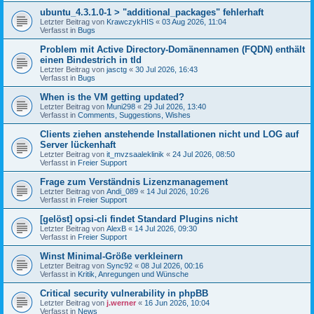
ubuntu_4.3.1.0-1 > "additional_packages" fehlerhaft
Letzter Beitrag von
KrawczykHIS
«
03 Aug 2026, 11:04
Verfasst in
Bugs
Problem mit Active Directory-Domänennamen (FQDN) enthält
einen Bindestrich in tld
Letzter Beitrag von
jasctg
«
30 Jul 2026, 16:43
Verfasst in
Bugs
When is the VM getting updated?
Letzter Beitrag von
Muni298
«
29 Jul 2026, 13:40
Verfasst in
Comments, Suggestions, Wishes
Clients ziehen anstehende Installationen nicht und LOG auf
Server lückenhaft
Letzter Beitrag von
it_mvzsaaleklinik
«
24 Jul 2026, 08:50
Verfasst in
Freier Support
Frage zum Verständnis Lizenzmanagement
Letzter Beitrag von
Andi_089
«
14 Jul 2026, 10:26
Verfasst in
Freier Support
[gelöst] opsi-cli findet Standard Plugins nicht
Letzter Beitrag von
AlexB
«
14 Jul 2026, 09:30
Verfasst in
Freier Support
Winst Minimal-Größe verkleinern
Letzter Beitrag von
Sync92
«
08 Jul 2026, 00:16
Verfasst in
Kritik, Anregungen und Wünsche
Critical security vulnerability in phpBB
Letzter Beitrag von
j.werner
«
16 Jun 2026, 10:04
Verfasst in
News