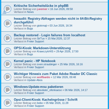
Kritische Sicherheitslücke in phpBB
Letzter Beitrag von
j.werner
«
16 Jun 2026, 09:58
Verfasst in
News
hwaudit: Registry-Abfragen werden nicht in 64-Bit-Registry
durchgeführt
Letzter Beitrag von
gtokmaji
«
03 Jun 2026, 16:34
Verfasst in
Bugs
Backup restored - Login failures from localhost
Letzter Beitrag von
SirTux
«
15 Mai 2026, 12:37
Verfasst in
Freier Support
OPSI-Kiosk: Markdown-Unterstützung
Letzter Beitrag von
KrawczykHIS
«
29 Apr 2026, 17:50
Verfasst in
Bugs
Kernel panic - HP Notebook
Letzter Beitrag von
sven.straubinger
«
25 Mär 2026, 16:16
Verfasst in
Freier Support
Wichtiger Hinweis zum Paket Adobe Reader DC Classic
Letzter Beitrag von
wolfbardo
«
12 Mär 2026, 09:48
Verfasst in
Update-Abos
Windows-Update-msu paketieren
Letzter Beitrag von
absoluter_ofenkaese
«
06 Mär 2026, 14:17
Verfasst in
Freier Support
Opsi-Client-Kiosk: Kachelngrösse / Schrift
Letzter Beitrag von
bobo
«
05 Mär 2026, 11:28
Verfasst in
Freier Support