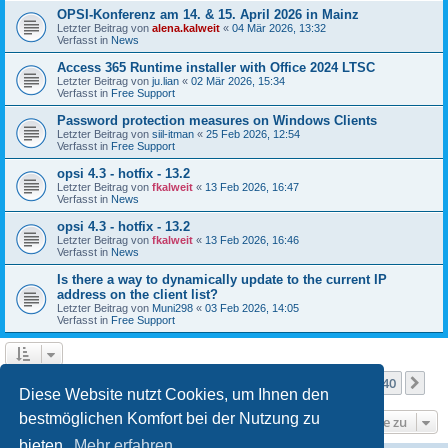
OPSI-Konferenz am 14. & 15. April 2026 in Mainz
Letzter Beitrag von
alena.kalweit
«
04 Mär 2026, 13:32
Verfasst in
News
Access 365 Runtime installer with Office 2024 LTSC
Letzter Beitrag von
ju.lian
«
02 Mär 2026, 15:34
Verfasst in
Free Support
Password protection measures on Windows Clients
Letzter Beitrag von
siil-itman
«
25 Feb 2026, 12:54
Verfasst in
Free Support
opsi 4.3 - hotfix - 13.2
Letzter Beitrag von
fkalweit
«
13 Feb 2026, 16:47
Verfasst in
News
opsi 4.3 - hotfix - 13.2
Letzter Beitrag von
fkalweit
«
13 Feb 2026, 16:46
Verfasst in
News
Is there a way to dynamically update to the current IP
address on the client list?
Letzter Beitrag von
Muni298
«
03 Feb 2026, 14:05
Verfasst in
Free Support
Seite
1
von
40
1
2
3
4
5
40
Nä
Die Suche ergab mehr als 1000 Treffer
…
Diese Website nutzt Cookies, um Ihnen den
bestmöglichen Komfort bei der Nutzung zu
Gehe zu
bieten.
Mehr erfahren