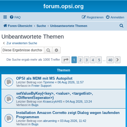
forum.opsi.org
FAQ
Registrieren
Anmelden
S
Foren-Übersicht
Suche
Unbeantwortete Themen
u
Unbeantwortete Themen
c
Zur erweiterten Suche
h
Suche
Erweiterte Suche
e
Seite
1
von
40
1
2
3
4
5
40
Nä
Die Suche ergab mehr als 1000 Treffer
…
Themen
OPSI als MDM mit MS Autopilot
Letzter Beitrag von
Tjomme
«
06 Aug 2026, 11:57
Verfasst in
Freier Support
setValueByKey(<key>, <value>, <targetlist>,
<DifferentSeperator>)
Letzter Beitrag von
KrawczykHIS
«
04 Aug 2026, 13:24
Verfasst in
Bugs
Installation Amazon Corretto zeigt Dialog wegen laufenden
Programmen
Letzter Beitrag von
abruening
«
03 Aug 2026, 11:42
Verfasst in
Bugs