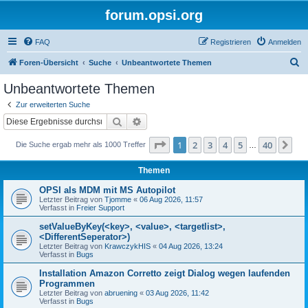
forum.opsi.org
FAQ
Registrieren
Anmelden
S
Foren-Übersicht
Suche
Unbeantwortete Themen
u
Unbeantwortete Themen
c
Zur erweiterten Suche
h
Suche
Erweiterte Suche
e
Seite
1
von
40
1
2
3
4
5
40
Nä
Die Suche ergab mehr als 1000 Treffer
…
Themen
OPSI als MDM mit MS Autopilot
Letzter Beitrag von
Tjomme
«
06 Aug 2026, 11:57
Verfasst in
Freier Support
setValueByKey(<key>, <value>, <targetlist>,
<DifferentSeperator>)
Letzter Beitrag von
KrawczykHIS
«
04 Aug 2026, 13:24
Verfasst in
Bugs
Installation Amazon Corretto zeigt Dialog wegen laufenden
Programmen
Letzter Beitrag von
abruening
«
03 Aug 2026, 11:42
Verfasst in
Bugs