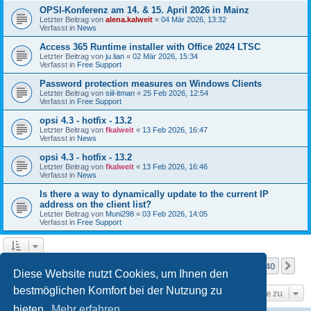
OPSI-Konferenz am 14. & 15. April 2026 in Mainz
Letzter Beitrag von
alena.kalweit
«
04 Mär 2026, 13:32
Verfasst in
News
Access 365 Runtime installer with Office 2024 LTSC
Letzter Beitrag von
ju.lian
«
02 Mär 2026, 15:34
Verfasst in
Free Support
Password protection measures on Windows Clients
Letzter Beitrag von
siil-itman
«
25 Feb 2026, 12:54
Verfasst in
Free Support
opsi 4.3 - hotfix - 13.2
Letzter Beitrag von
fkalweit
«
13 Feb 2026, 16:47
Verfasst in
News
opsi 4.3 - hotfix - 13.2
Letzter Beitrag von
fkalweit
«
13 Feb 2026, 16:46
Verfasst in
News
Is there a way to dynamically update to the current IP
address on the client list?
Letzter Beitrag von
Muni298
«
03 Feb 2026, 14:05
Verfasst in
Free Support
Seite
1
von
40
1
2
3
4
5
40
Nä
Die Suche ergab mehr als 1000 Treffer
…
Diese Website nutzt Cookies, um Ihnen den
bestmöglichen Komfort bei der Nutzung zu
Gehe zu
bieten.
Mehr erfahren