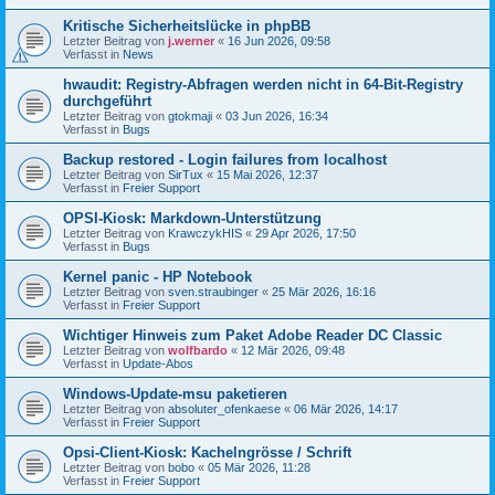
Kritische Sicherheitslücke in phpBB
Letzter Beitrag von
j.werner
«
16 Jun 2026, 09:58
Verfasst in
News
hwaudit: Registry-Abfragen werden nicht in 64-Bit-Registry
durchgeführt
Letzter Beitrag von
gtokmaji
«
03 Jun 2026, 16:34
Verfasst in
Bugs
Backup restored - Login failures from localhost
Letzter Beitrag von
SirTux
«
15 Mai 2026, 12:37
Verfasst in
Freier Support
OPSI-Kiosk: Markdown-Unterstützung
Letzter Beitrag von
KrawczykHIS
«
29 Apr 2026, 17:50
Verfasst in
Bugs
Kernel panic - HP Notebook
Letzter Beitrag von
sven.straubinger
«
25 Mär 2026, 16:16
Verfasst in
Freier Support
Wichtiger Hinweis zum Paket Adobe Reader DC Classic
Letzter Beitrag von
wolfbardo
«
12 Mär 2026, 09:48
Verfasst in
Update-Abos
Windows-Update-msu paketieren
Letzter Beitrag von
absoluter_ofenkaese
«
06 Mär 2026, 14:17
Verfasst in
Freier Support
Opsi-Client-Kiosk: Kachelngrösse / Schrift
Letzter Beitrag von
bobo
«
05 Mär 2026, 11:28
Verfasst in
Freier Support