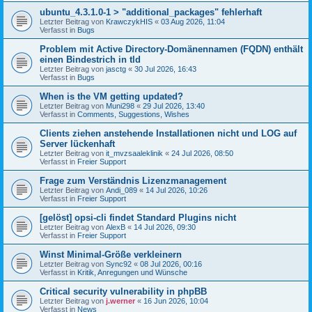
ubuntu_4.3.1.0-1 > "additional_packages" fehlerhaft
Letzter Beitrag von
KrawczykHIS
«
03 Aug 2026, 11:04
Verfasst in
Bugs
Problem mit Active Directory-Domänennamen (FQDN) enthält
einen Bindestrich in tld
Letzter Beitrag von
jasctg
«
30 Jul 2026, 16:43
Verfasst in
Bugs
When is the VM getting updated?
Letzter Beitrag von
Muni298
«
29 Jul 2026, 13:40
Verfasst in
Comments, Suggestions, Wishes
Clients ziehen anstehende Installationen nicht und LOG auf
Server lückenhaft
Letzter Beitrag von
it_mvzsaaleklinik
«
24 Jul 2026, 08:50
Verfasst in
Freier Support
Frage zum Verständnis Lizenzmanagement
Letzter Beitrag von
Andi_089
«
14 Jul 2026, 10:26
Verfasst in
Freier Support
[gelöst] opsi-cli findet Standard Plugins nicht
Letzter Beitrag von
AlexB
«
14 Jul 2026, 09:30
Verfasst in
Freier Support
Winst Minimal-Größe verkleinern
Letzter Beitrag von
Sync92
«
08 Jul 2026, 00:16
Verfasst in
Kritik, Anregungen und Wünsche
Critical security vulnerability in phpBB
Letzter Beitrag von
j.werner
«
16 Jun 2026, 10:04
Verfasst in
News