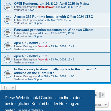
OPSI-Konferenz am 14. & 15. April 2026 in Mainz
Letzter Beitrag von
alena.kalweit
«
04 Mär 2026, 13:32
Verfasst in
News
Access 365 Runtime installer with Office 2024 LTSC
Letzter Beitrag von
ju.lian
«
02 Mär 2026, 15:34
Verfasst in
Free Support
Password protection measures on Windows Clients
Letzter Beitrag von
siil-itman
«
25 Feb 2026, 12:54
Verfasst in
Free Support
opsi 4.3 - hotfix - 13.2
Letzter Beitrag von
fkalweit
«
13 Feb 2026, 16:47
Verfasst in
News
opsi 4.3 - hotfix - 13.2
Letzter Beitrag von
fkalweit
«
13 Feb 2026, 16:46
Verfasst in
News
Is there a way to dynamically update to the current IP
address on the client list?
Letzter Beitrag von
Muni298
«
03 Feb 2026, 14:05
Verfasst in
Free Support
Seite
1
von
40
1
2
3
4
5
40
Nä
Die Suche ergab mehr als 1000 Treffer
…
Diese Website nutzt Cookies, um Ihnen den
bestmöglichen Komfort bei der Nutzung zu
Gehe zu
bieten.
Mehr erfahren