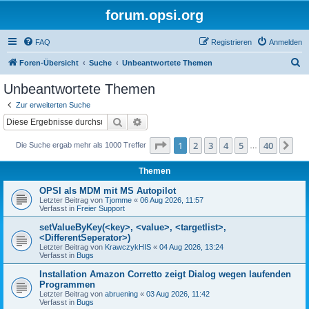
forum.opsi.org
FAQ
Registrieren
Anmelden
S
Foren-Übersicht
Suche
Unbeantwortete Themen
u
Unbeantwortete Themen
c
Zur erweiterten Suche
h
Suche
Erweiterte Suche
e
Seite
1
von
40
1
2
3
4
5
40
Nä
Die Suche ergab mehr als 1000 Treffer
…
Themen
OPSI als MDM mit MS Autopilot
Letzter Beitrag von
Tjomme
«
06 Aug 2026, 11:57
Verfasst in
Freier Support
setValueByKey(<key>, <value>, <targetlist>,
<DifferentSeperator>)
Letzter Beitrag von
KrawczykHIS
«
04 Aug 2026, 13:24
Verfasst in
Bugs
Installation Amazon Corretto zeigt Dialog wegen laufenden
Programmen
Letzter Beitrag von
abruening
«
03 Aug 2026, 11:42
Verfasst in
Bugs