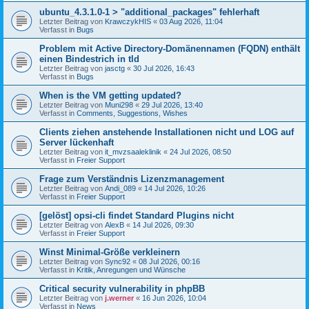
ubuntu_4.3.1.0-1 > "additional_packages" fehlerhaft
Letzter Beitrag von
KrawczykHIS
«
03 Aug 2026, 11:04
Verfasst in
Bugs
Problem mit Active Directory-Domänennamen (FQDN) enthält
einen Bindestrich in tld
Letzter Beitrag von
jasctg
«
30 Jul 2026, 16:43
Verfasst in
Bugs
When is the VM getting updated?
Letzter Beitrag von
Muni298
«
29 Jul 2026, 13:40
Verfasst in
Comments, Suggestions, Wishes
Clients ziehen anstehende Installationen nicht und LOG auf
Server lückenhaft
Letzter Beitrag von
it_mvzsaaleklinik
«
24 Jul 2026, 08:50
Verfasst in
Freier Support
Frage zum Verständnis Lizenzmanagement
Letzter Beitrag von
Andi_089
«
14 Jul 2026, 10:26
Verfasst in
Freier Support
[gelöst] opsi-cli findet Standard Plugins nicht
Letzter Beitrag von
AlexB
«
14 Jul 2026, 09:30
Verfasst in
Freier Support
Winst Minimal-Größe verkleinern
Letzter Beitrag von
Sync92
«
08 Jul 2026, 00:16
Verfasst in
Kritik, Anregungen und Wünsche
Critical security vulnerability in phpBB
Letzter Beitrag von
j.werner
«
16 Jun 2026, 10:04
Verfasst in
News