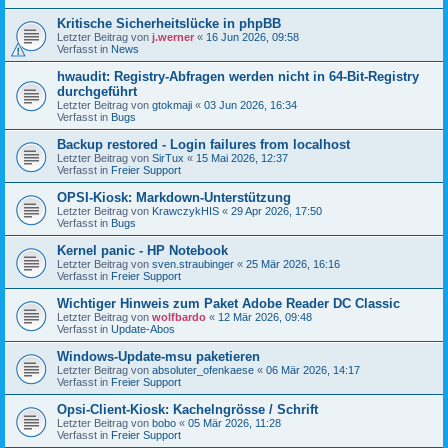
Kritische Sicherheitslücke in phpBB
Letzter Beitrag von
j.werner
«
16 Jun 2026, 09:58
Verfasst in
News
hwaudit: Registry-Abfragen werden nicht in 64-Bit-Registry
durchgeführt
Letzter Beitrag von
gtokmaji
«
03 Jun 2026, 16:34
Verfasst in
Bugs
Backup restored - Login failures from localhost
Letzter Beitrag von
SirTux
«
15 Mai 2026, 12:37
Verfasst in
Freier Support
OPSI-Kiosk: Markdown-Unterstützung
Letzter Beitrag von
KrawczykHIS
«
29 Apr 2026, 17:50
Verfasst in
Bugs
Kernel panic - HP Notebook
Letzter Beitrag von
sven.straubinger
«
25 Mär 2026, 16:16
Verfasst in
Freier Support
Wichtiger Hinweis zum Paket Adobe Reader DC Classic
Letzter Beitrag von
wolfbardo
«
12 Mär 2026, 09:48
Verfasst in
Update-Abos
Windows-Update-msu paketieren
Letzter Beitrag von
absoluter_ofenkaese
«
06 Mär 2026, 14:17
Verfasst in
Freier Support
Opsi-Client-Kiosk: Kachelngrösse / Schrift
Letzter Beitrag von
bobo
«
05 Mär 2026, 11:28
Verfasst in
Freier Support