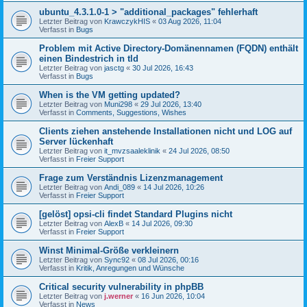
ubuntu_4.3.1.0-1 > "additional_packages" fehlerhaft
Letzter Beitrag von
KrawczykHIS
«
03 Aug 2026, 11:04
Verfasst in
Bugs
Problem mit Active Directory-Domänennamen (FQDN) enthält
einen Bindestrich in tld
Letzter Beitrag von
jasctg
«
30 Jul 2026, 16:43
Verfasst in
Bugs
When is the VM getting updated?
Letzter Beitrag von
Muni298
«
29 Jul 2026, 13:40
Verfasst in
Comments, Suggestions, Wishes
Clients ziehen anstehende Installationen nicht und LOG auf
Server lückenhaft
Letzter Beitrag von
it_mvzsaaleklinik
«
24 Jul 2026, 08:50
Verfasst in
Freier Support
Frage zum Verständnis Lizenzmanagement
Letzter Beitrag von
Andi_089
«
14 Jul 2026, 10:26
Verfasst in
Freier Support
[gelöst] opsi-cli findet Standard Plugins nicht
Letzter Beitrag von
AlexB
«
14 Jul 2026, 09:30
Verfasst in
Freier Support
Winst Minimal-Größe verkleinern
Letzter Beitrag von
Sync92
«
08 Jul 2026, 00:16
Verfasst in
Kritik, Anregungen und Wünsche
Critical security vulnerability in phpBB
Letzter Beitrag von
j.werner
«
16 Jun 2026, 10:04
Verfasst in
News