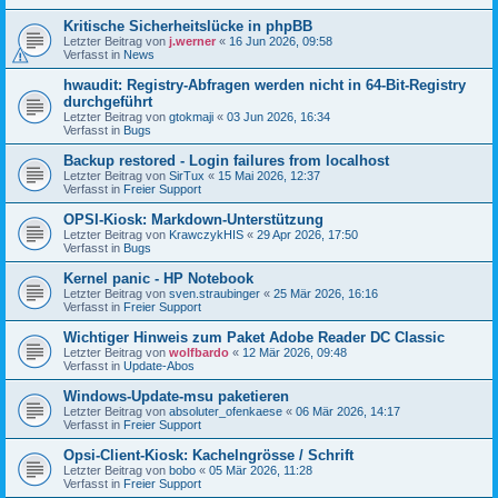
Kritische Sicherheitslücke in phpBB
Letzter Beitrag von
j.werner
«
16 Jun 2026, 09:58
Verfasst in
News
hwaudit: Registry-Abfragen werden nicht in 64-Bit-Registry
durchgeführt
Letzter Beitrag von
gtokmaji
«
03 Jun 2026, 16:34
Verfasst in
Bugs
Backup restored - Login failures from localhost
Letzter Beitrag von
SirTux
«
15 Mai 2026, 12:37
Verfasst in
Freier Support
OPSI-Kiosk: Markdown-Unterstützung
Letzter Beitrag von
KrawczykHIS
«
29 Apr 2026, 17:50
Verfasst in
Bugs
Kernel panic - HP Notebook
Letzter Beitrag von
sven.straubinger
«
25 Mär 2026, 16:16
Verfasst in
Freier Support
Wichtiger Hinweis zum Paket Adobe Reader DC Classic
Letzter Beitrag von
wolfbardo
«
12 Mär 2026, 09:48
Verfasst in
Update-Abos
Windows-Update-msu paketieren
Letzter Beitrag von
absoluter_ofenkaese
«
06 Mär 2026, 14:17
Verfasst in
Freier Support
Opsi-Client-Kiosk: Kachelngrösse / Schrift
Letzter Beitrag von
bobo
«
05 Mär 2026, 11:28
Verfasst in
Freier Support