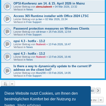
OPSI-Konferenz am 14. & 15. April 2026 in Mainz
Letzter Beitrag von
alena.kalweit
«
04 Mär 2026, 13:32
Verfasst in
News
Access 365 Runtime installer with Office 2024 LTSC
Letzter Beitrag von
ju.lian
«
02 Mär 2026, 15:34
Verfasst in
Free Support
Password protection measures on Windows Clients
Letzter Beitrag von
siil-itman
«
25 Feb 2026, 12:54
Verfasst in
Free Support
opsi 4.3 - hotfix - 13.2
Letzter Beitrag von
fkalweit
«
13 Feb 2026, 16:47
Verfasst in
News
opsi 4.3 - hotfix - 13.2
Letzter Beitrag von
fkalweit
«
13 Feb 2026, 16:46
Verfasst in
News
Is there a way to dynamically update to the current IP
address on the client list?
Letzter Beitrag von
Muni298
«
03 Feb 2026, 14:05
Verfasst in
Free Support
Seite
1
von
40
1
2
3
4
5
40
Nä
Die Suche ergab mehr als 1000 Treffer
…
Diese Website nutzt Cookies, um Ihnen den
bestmöglichen Komfort bei der Nutzung zu
Gehe zu
bieten.
Mehr erfahren