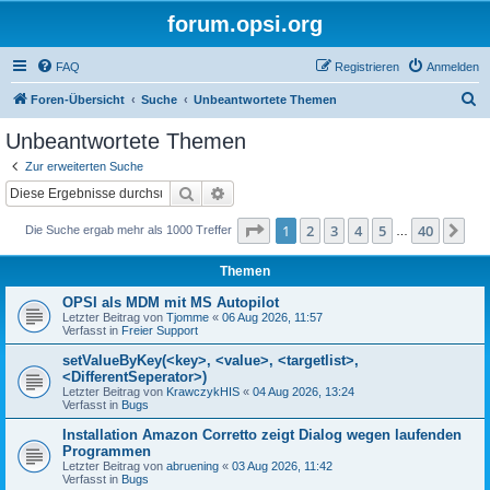
forum.opsi.org
FAQ
Registrieren
Anmelden
S
Foren-Übersicht
Suche
Unbeantwortete Themen
u
Unbeantwortete Themen
c
Zur erweiterten Suche
h
Suche
Erweiterte Suche
e
Seite
1
von
40
1
2
3
4
5
40
Nä
Die Suche ergab mehr als 1000 Treffer
…
Themen
OPSI als MDM mit MS Autopilot
Letzter Beitrag von
Tjomme
«
06 Aug 2026, 11:57
Verfasst in
Freier Support
setValueByKey(<key>, <value>, <targetlist>,
<DifferentSeperator>)
Letzter Beitrag von
KrawczykHIS
«
04 Aug 2026, 13:24
Verfasst in
Bugs
Installation Amazon Corretto zeigt Dialog wegen laufenden
Programmen
Letzter Beitrag von
abruening
«
03 Aug 2026, 11:42
Verfasst in
Bugs