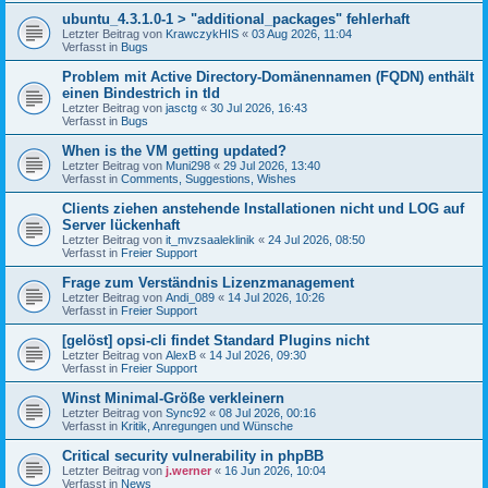
ubuntu_4.3.1.0-1 > "additional_packages" fehlerhaft
Letzter Beitrag von
KrawczykHIS
«
03 Aug 2026, 11:04
Verfasst in
Bugs
Problem mit Active Directory-Domänennamen (FQDN) enthält
einen Bindestrich in tld
Letzter Beitrag von
jasctg
«
30 Jul 2026, 16:43
Verfasst in
Bugs
When is the VM getting updated?
Letzter Beitrag von
Muni298
«
29 Jul 2026, 13:40
Verfasst in
Comments, Suggestions, Wishes
Clients ziehen anstehende Installationen nicht und LOG auf
Server lückenhaft
Letzter Beitrag von
it_mvzsaaleklinik
«
24 Jul 2026, 08:50
Verfasst in
Freier Support
Frage zum Verständnis Lizenzmanagement
Letzter Beitrag von
Andi_089
«
14 Jul 2026, 10:26
Verfasst in
Freier Support
[gelöst] opsi-cli findet Standard Plugins nicht
Letzter Beitrag von
AlexB
«
14 Jul 2026, 09:30
Verfasst in
Freier Support
Winst Minimal-Größe verkleinern
Letzter Beitrag von
Sync92
«
08 Jul 2026, 00:16
Verfasst in
Kritik, Anregungen und Wünsche
Critical security vulnerability in phpBB
Letzter Beitrag von
j.werner
«
16 Jun 2026, 10:04
Verfasst in
News