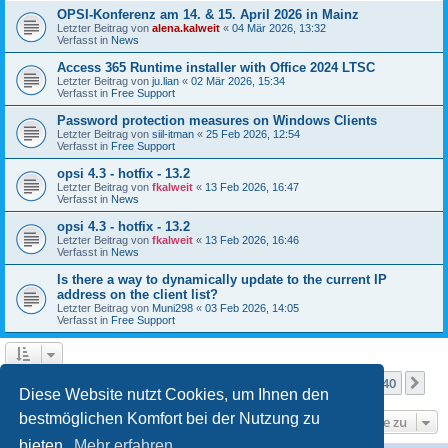
OPSI-Konferenz am 14. & 15. April 2026 in Mainz
Letzter Beitrag von
alena.kalweit
«
04 Mär 2026, 13:32
Verfasst in
News
Access 365 Runtime installer with Office 2024 LTSC
Letzter Beitrag von
ju.lian
«
02 Mär 2026, 15:34
Verfasst in
Free Support
Password protection measures on Windows Clients
Letzter Beitrag von
siil-itman
«
25 Feb 2026, 12:54
Verfasst in
Free Support
opsi 4.3 - hotfix - 13.2
Letzter Beitrag von
fkalweit
«
13 Feb 2026, 16:47
Verfasst in
News
opsi 4.3 - hotfix - 13.2
Letzter Beitrag von
fkalweit
«
13 Feb 2026, 16:46
Verfasst in
News
Is there a way to dynamically update to the current IP
address on the client list?
Letzter Beitrag von
Muni298
«
03 Feb 2026, 14:05
Verfasst in
Free Support
Seite
1
von
40
1
2
3
4
5
40
Nä
Die Suche ergab mehr als 1000 Treffer
…
Diese Website nutzt Cookies, um Ihnen den
bestmöglichen Komfort bei der Nutzung zu
Gehe zu
bieten.
Mehr erfahren