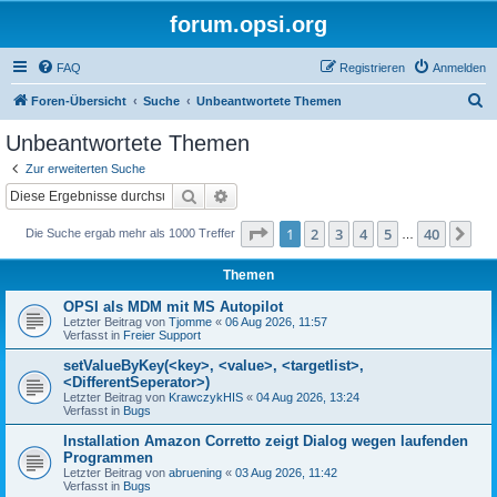
forum.opsi.org
FAQ
Registrieren
Anmelden
S
Foren-Übersicht
Suche
Unbeantwortete Themen
u
Unbeantwortete Themen
c
Zur erweiterten Suche
h
Suche
Erweiterte Suche
e
Seite
1
von
40
1
2
3
4
5
40
Nä
Die Suche ergab mehr als 1000 Treffer
…
Themen
OPSI als MDM mit MS Autopilot
Letzter Beitrag von
Tjomme
«
06 Aug 2026, 11:57
Verfasst in
Freier Support
setValueByKey(<key>, <value>, <targetlist>,
<DifferentSeperator>)
Letzter Beitrag von
KrawczykHIS
«
04 Aug 2026, 13:24
Verfasst in
Bugs
Installation Amazon Corretto zeigt Dialog wegen laufenden
Programmen
Letzter Beitrag von
abruening
«
03 Aug 2026, 11:42
Verfasst in
Bugs