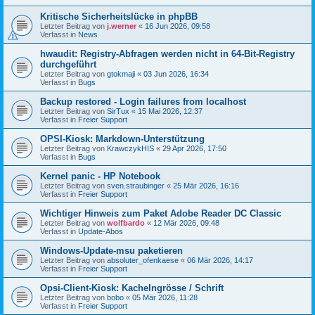
Kritische Sicherheitslücke in phpBB
Letzter Beitrag von
j.werner
«
16 Jun 2026, 09:58
Verfasst in
News
hwaudit: Registry-Abfragen werden nicht in 64-Bit-Registry
durchgeführt
Letzter Beitrag von
gtokmaji
«
03 Jun 2026, 16:34
Verfasst in
Bugs
Backup restored - Login failures from localhost
Letzter Beitrag von
SirTux
«
15 Mai 2026, 12:37
Verfasst in
Freier Support
OPSI-Kiosk: Markdown-Unterstützung
Letzter Beitrag von
KrawczykHIS
«
29 Apr 2026, 17:50
Verfasst in
Bugs
Kernel panic - HP Notebook
Letzter Beitrag von
sven.straubinger
«
25 Mär 2026, 16:16
Verfasst in
Freier Support
Wichtiger Hinweis zum Paket Adobe Reader DC Classic
Letzter Beitrag von
wolfbardo
«
12 Mär 2026, 09:48
Verfasst in
Update-Abos
Windows-Update-msu paketieren
Letzter Beitrag von
absoluter_ofenkaese
«
06 Mär 2026, 14:17
Verfasst in
Freier Support
Opsi-Client-Kiosk: Kachelngrösse / Schrift
Letzter Beitrag von
bobo
«
05 Mär 2026, 11:28
Verfasst in
Freier Support