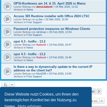
OPSI-Konferenz am 14. & 15. April 2026 in Mainz
Letzter Beitrag von
alena.kalweit
«
04 Mär 2026, 13:32
Verfasst in
News
Access 365 Runtime installer with Office 2024 LTSC
Letzter Beitrag von
ju.lian
«
02 Mär 2026, 15:34
Verfasst in
Free Support
Password protection measures on Windows Clients
Letzter Beitrag von
siil-itman
«
25 Feb 2026, 12:54
Verfasst in
Free Support
opsi 4.3 - hotfix - 13.2
Letzter Beitrag von
fkalweit
«
13 Feb 2026, 16:47
Verfasst in
News
opsi 4.3 - hotfix - 13.2
Letzter Beitrag von
fkalweit
«
13 Feb 2026, 16:46
Verfasst in
News
Is there a way to dynamically update to the current IP
address on the client list?
Letzter Beitrag von
Muni298
«
03 Feb 2026, 14:05
Verfasst in
Free Support
Seite
1
von
40
1
2
3
4
5
40
Nä
Die Suche ergab mehr als 1000 Treffer
…
Diese Website nutzt Cookies, um Ihnen den
bestmöglichen Komfort bei der Nutzung zu
Gehe zu
bieten.
Mehr erfahren