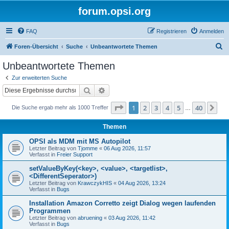
forum.opsi.org
FAQ
Registrieren
Anmelden
S
Foren-Übersicht
Suche
Unbeantwortete Themen
u
Unbeantwortete Themen
c
Zur erweiterten Suche
h
Suche
Erweiterte Suche
e
Seite
1
von
40
1
2
3
4
5
40
Nä
Die Suche ergab mehr als 1000 Treffer
…
Themen
OPSI als MDM mit MS Autopilot
Letzter Beitrag von
Tjomme
«
06 Aug 2026, 11:57
Verfasst in
Freier Support
setValueByKey(<key>, <value>, <targetlist>,
<DifferentSeperator>)
Letzter Beitrag von
KrawczykHIS
«
04 Aug 2026, 13:24
Verfasst in
Bugs
Installation Amazon Corretto zeigt Dialog wegen laufenden
Programmen
Letzter Beitrag von
abruening
«
03 Aug 2026, 11:42
Verfasst in
Bugs