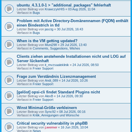
ubuntu_4.3.1.0-1 > "additional_packages" fehlerhaft
Letzter Beitrag von
KrawczykHIS
«
03 Aug 2026, 11:04
Verfasst in
Bugs
Problem mit Active Directory-Domänennamen (FQDN) enthält
einen Bindestrich in tld
Letzter Beitrag von
jasctg
«
30 Jul 2026, 16:43
Verfasst in
Bugs
When is the VM getting updated?
Letzter Beitrag von
Muni298
«
29 Jul 2026, 13:40
Verfasst in
Comments, Suggestions, Wishes
Clients ziehen anstehende Installationen nicht und LOG auf
Server lückenhaft
Letzter Beitrag von
it_mvzsaaleklinik
«
24 Jul 2026, 08:50
Verfasst in
Freier Support
Frage zum Verständnis Lizenzmanagement
Letzter Beitrag von
Andi_089
«
14 Jul 2026, 10:26
Verfasst in
Freier Support
[gelöst] opsi-cli findet Standard Plugins nicht
Letzter Beitrag von
AlexB
«
14 Jul 2026, 09:30
Verfasst in
Freier Support
Winst Minimal-Größe verkleinern
Letzter Beitrag von
Sync92
«
08 Jul 2026, 00:16
Verfasst in
Kritik, Anregungen und Wünsche
Critical security vulnerability in phpBB
Letzter Beitrag von
j.werner
«
16 Jun 2026, 10:04
Verfasst in
News