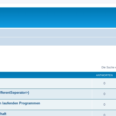
Die Suche 
ANTWORTEN
0
fferentSeperator>)
0
gen laufenden Programmen
0
haft
0