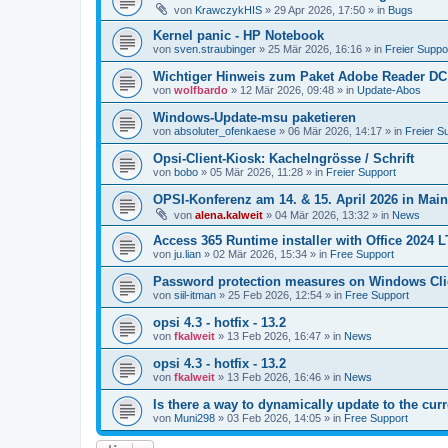
von
KrawczykHIS
»
29 Apr 2026, 17:50
» in
Bugs
Kernel panic - HP Notebook
von
sven.straubinger
»
25 Mär 2026, 16:16
» in
Freier Suppo
Wichtiger Hinweis zum Paket Adobe Reader DC
von
wolfbardo
»
12 Mär 2026, 09:48
» in
Update-Abos
Windows-Update-msu paketieren
von
absoluter_ofenkaese
»
06 Mär 2026, 14:17
» in
Freier S
Opsi-Client-Kiosk: Kachelngrösse / Schrift
von
bobo
»
05 Mär 2026, 11:28
» in
Freier Support
OPSI-Konferenz am 14. & 15. April 2026 in Mai
von
alena.kalweit
»
04 Mär 2026, 13:32
» in
News
Access 365 Runtime installer with Office 2024 
von
ju.lian
»
02 Mär 2026, 15:34
» in
Free Support
Password protection measures on Windows Cli
von
siil-itman
»
25 Feb 2026, 12:54
» in
Free Support
opsi 4.3 - hotfix - 13.2
von
fkalweit
»
13 Feb 2026, 16:47
» in
News
opsi 4.3 - hotfix - 13.2
von
fkalweit
»
13 Feb 2026, 16:46
» in
News
Is there a way to dynamically update to the curr
von
Muni298
»
03 Feb 2026, 14:05
» in
Free Support