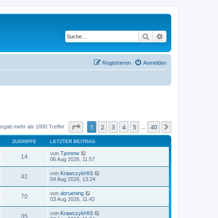
Suche
Erweiterte Suche
Registrieren
Anmelden
Seite
1
von
40
1
2
3
4
5
40
Nächste
ergab mehr als 1000 Treffer
…
ZUGRIFFE
LETZTER BEITRAG
von
Tjomme
14
06 Aug 2026, 11:57
von
KrawczykHIS
42
04 Aug 2026, 13:24
von
abruening
70
03 Aug 2026, 11:42
von
KrawczykHIS
35