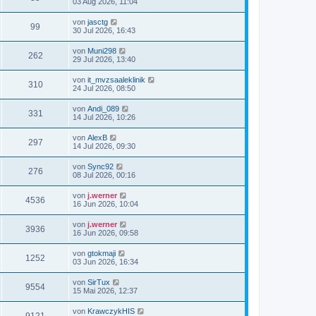
03 Aug 2026, 11:04
von
jasctg
99
30 Jul 2026, 16:43
von
Muni298
262
29 Jul 2026, 13:40
von
it_mvzsaaleklinik
310
24 Jul 2026, 08:50
von
Andi_089
331
14 Jul 2026, 10:26
von
AlexB
297
14 Jul 2026, 09:30
von
Sync92
276
08 Jul 2026, 00:16
von
j.werner
4536
16 Jun 2026, 10:04
von
j.werner
3936
16 Jun 2026, 09:58
von
gtokmaji
1252
03 Jun 2026, 16:34
von
SirTux
9554
15 Mai 2026, 12:37
von
KrawczykHIS