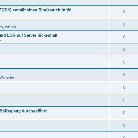
DN) enthält einen Bindestrich in tld
0
0
ns, Wishes
 und LOG auf Server lückenhaft
0
t
0
0
0
d Wünsche
0
0
Bit-Registry durchgeführt
0
0