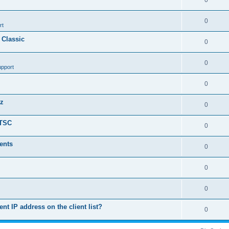
0
0
rt
 Classic
0
0
upport
0
nz
0
LTSC
0
ents
0
0
0
ent IP address on the client list?
0