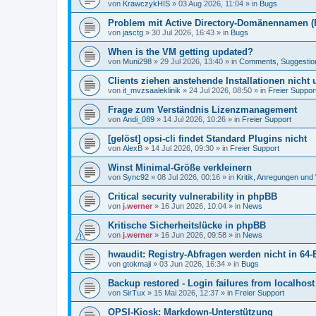
von
KrawczykHIS
»
03 Aug 2026, 11:04
» in
Bugs
Problem mit Active Directory-Domänennamen (FQ
von
jasctg
»
30 Jul 2026, 16:43
» in
Bugs
When is the VM getting updated?
von
Muni298
»
29 Jul 2026, 13:40
» in
Comments, Suggestio
Clients ziehen anstehende Installationen nicht
von
it_mvzsaaleklinik
»
24 Jul 2026, 08:50
» in
Freier Suppor
Frage zum Verständnis Lizenzmanagement
von
Andi_089
»
14 Jul 2026, 10:26
» in
Freier Support
[gelöst] opsi-cli findet Standard Plugins nicht
von
AlexB
»
14 Jul 2026, 09:30
» in
Freier Support
Winst Minimal-Größe verkleinern
von
Sync92
»
08 Jul 2026, 00:16
» in
Kritik, Anregungen un
Critical security vulnerability in phpBB
von
j.werner
»
16 Jun 2026, 10:04
» in
News
Kritische Sicherheitslücke in phpBB
von
j.werner
»
16 Jun 2026, 09:58
» in
News
hwaudit: Registry-Abfragen werden nicht in 64-
von
gtokmaji
»
03 Jun 2026, 16:34
» in
Bugs
Backup restored - Login failures from localhost
von
SirTux
»
15 Mai 2026, 12:37
» in
Freier Support
OPSI-Kiosk: Markdown-Unterstützung