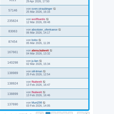
9121
29 Apr 2026, 17:50
von
sven.straubinger
57146
25 Mär 2026, 16:16
von
wolfbardo
235824
12 Mär 2026, 09:48
von
absoluter_ofenkaese
83063
06 Mär 2026, 14:17
von
bobo
87454
05 Mär 2026, 11:28
von
alena.kalweit
167661
04 Mär 2026, 13:32
von
ju.lian
140298
02 Mär 2026, 15:34
von
siil-itman
138989
25 Feb 2026, 12:54
von
fkalweit
138924
13 Feb 2026, 16:47
von
fkalweit
138899
13 Feb 2026, 16:46
von
Muni298
137690
03 Feb 2026, 14:05