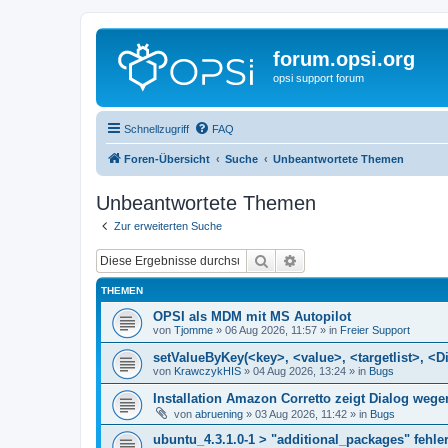
forum.opsi.org
opsi support forum
Schnellzugriff
FAQ
Foren-Übersicht
Suche
Unbeantwortete Themen
Unbeantwortete Themen
Zur erweiterten Suche
Suche
Erweiterte Suche
THEMEN
OPSI als MDM mit MS Autopilot
von
Tjomme
»
06 Aug 2026, 11:57
» in
Freier Support
setValueByKey(<key>, <value>, <targetlist>, <Di
von
KrawczykHIS
»
04 Aug 2026, 13:24
» in
Bugs
Installation Amazon Corretto zeigt Dialog we
von
abruening
»
03 Aug 2026, 11:42
» in
Bugs
ubuntu_4.3.1.0-1 > "additional_packages" fehler