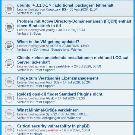
ubuntu_4.3.1.0-1 > "additional_packages" fehlerhaft
Letzter Beitrag von
KrawczykHIS
«
03 Aug 2026, 11:04
Verfasst in
Bugs
Problem mit Active Directory-Domänennamen (FQDN) enthält
einen Bindestrich in tld
Letzter Beitrag von
jasctg
«
30 Jul 2026, 16:43
Verfasst in
Bugs
When is the VM getting updated?
Letzter Beitrag von
Muni298
«
29 Jul 2026, 13:40
Verfasst in
Comments, Suggestions, Wishes
Clients ziehen anstehende Installationen nicht und LOG auf
Server lückenhaft
Letzter Beitrag von
it_mvzsaaleklinik
«
24 Jul 2026, 08:50
Verfasst in
Freier Support
Frage zum Verständnis Lizenzmanagement
Letzter Beitrag von
Andi_089
«
14 Jul 2026, 10:26
Verfasst in
Freier Support
[gelöst] opsi-cli findet Standard Plugins nicht
Letzter Beitrag von
AlexB
«
14 Jul 2026, 09:30
Verfasst in
Freier Support
Winst Minimal-Größe verkleinern
Letzter Beitrag von
Sync92
«
08 Jul 2026, 00:16
Verfasst in
Kritik, Anregungen und Wünsche
Critical security vulnerability in phpBB
Letzter Beitrag von
j.werner
«
16 Jun 2026, 10:04
Verfasst in
News