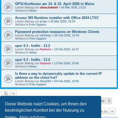
OPSI-Konferenz am 14. & 15. April 2026 in Mainz
Letzter Beitrag von
alena.kalweit
«
04 Mär 2026, 13:32
Verfasst in
News
Access 365 Runtime installer with Office 2024 LTSC
Letzter Beitrag von
ju.lian
«
02 Mär 2026, 15:34
Verfasst in
Free Support
Password protection measures on Windows Clients
Letzter Beitrag von
siil-itman
«
25 Feb 2026, 12:54
Verfasst in
Free Support
opsi 4.3 - hotfix - 13.2
Letzter Beitrag von
fkalweit
«
13 Feb 2026, 16:47
Verfasst in
News
opsi 4.3 - hotfix - 13.2
Letzter Beitrag von
fkalweit
«
13 Feb 2026, 16:46
Verfasst in
News
Is there a way to dynamically update to the current IP
address on the client list?
Letzter Beitrag von
Muni298
«
03 Feb 2026, 14:05
Verfasst in
Free Support
Seite
1
von
40
1
2
3
4
5
40
Nä
Die Suche ergab mehr als 1000 Treffer
…
Diese Website nutzt Cookies, um Ihnen den
bestmöglichen Komfort bei der Nutzung zu
Gehe zu
bieten.
Mehr erfahren