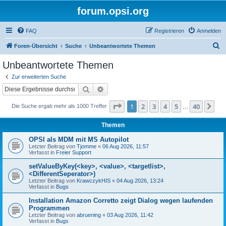
forum.opsi.org
FAQ
Registrieren
Anmelden
S
Foren-Übersicht
Suche
Unbeantwortete Themen
u
Unbeantwortete Themen
c
Zur erweiterten Suche
h
Suche
Erweiterte Suche
e
Seite
1
von
40
1
2
3
4
5
40
Nä
Die Suche ergab mehr als 1000 Treffer
…
Themen
OPSI als MDM mit MS Autopilot
Letzter Beitrag von
Tjomme
«
06 Aug 2026, 11:57
Verfasst in
Freier Support
setValueByKey(<key>, <value>, <targetlist>,
<DifferentSeperator>)
Letzter Beitrag von
KrawczykHIS
«
04 Aug 2026, 13:24
Verfasst in
Bugs
Installation Amazon Corretto zeigt Dialog wegen laufenden
Programmen
Letzter Beitrag von
abruening
«
03 Aug 2026, 11:42
Verfasst in
Bugs