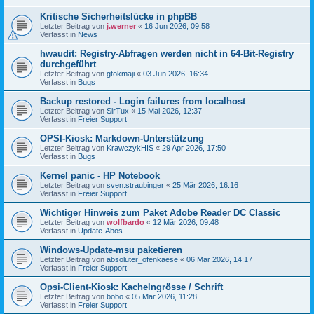
Kritische Sicherheitslücke in phpBB
Letzter Beitrag von
j.werner
«
16 Jun 2026, 09:58
Verfasst in
News
hwaudit: Registry-Abfragen werden nicht in 64-Bit-Registry
durchgeführt
Letzter Beitrag von
gtokmaji
«
03 Jun 2026, 16:34
Verfasst in
Bugs
Backup restored - Login failures from localhost
Letzter Beitrag von
SirTux
«
15 Mai 2026, 12:37
Verfasst in
Freier Support
OPSI-Kiosk: Markdown-Unterstützung
Letzter Beitrag von
KrawczykHIS
«
29 Apr 2026, 17:50
Verfasst in
Bugs
Kernel panic - HP Notebook
Letzter Beitrag von
sven.straubinger
«
25 Mär 2026, 16:16
Verfasst in
Freier Support
Wichtiger Hinweis zum Paket Adobe Reader DC Classic
Letzter Beitrag von
wolfbardo
«
12 Mär 2026, 09:48
Verfasst in
Update-Abos
Windows-Update-msu paketieren
Letzter Beitrag von
absoluter_ofenkaese
«
06 Mär 2026, 14:17
Verfasst in
Freier Support
Opsi-Client-Kiosk: Kachelngrösse / Schrift
Letzter Beitrag von
bobo
«
05 Mär 2026, 11:28
Verfasst in
Freier Support