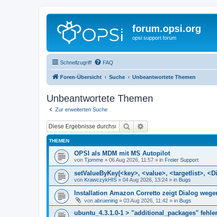
forum.opsi.org
opsi support forum
Schnellzugriff
FAQ
Foren-Übersicht
Suche
Unbeantwortete Themen
Unbeantwortete Themen
Zur erweiterten Suche
Suche
Erweiterte Suche
THEMEN
OPSI als MDM mit MS Autopilot
von
Tjomme
»
06 Aug 2026, 11:57
» in
Freier Support
setValueByKey(<key>, <value>, <targetlist>, <Di
von
KrawczykHIS
»
04 Aug 2026, 13:24
» in
Bugs
Installation Amazon Corretto zeigt Dialog we
von
abruening
»
03 Aug 2026, 11:42
» in
Bugs
ubuntu_4.3.1.0-1 > "additional_packages" fehler