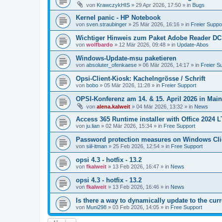
von
KrawczykHIS
»
29 Apr 2026, 17:50
» in
Bugs
Kernel panic - HP Notebook
von
sven.straubinger
»
25 Mär 2026, 16:16
» in
Freier Suppo
Wichtiger Hinweis zum Paket Adobe Reader DC
von
wolfbardo
»
12 Mär 2026, 09:48
» in
Update-Abos
Windows-Update-msu paketieren
von
absoluter_ofenkaese
»
06 Mär 2026, 14:17
» in
Freier S
Opsi-Client-Kiosk: Kachelngrösse / Schrift
von
bobo
»
05 Mär 2026, 11:28
» in
Freier Support
OPSI-Konferenz am 14. & 15. April 2026 in Mai
von
alena.kalweit
»
04 Mär 2026, 13:32
» in
News
Access 365 Runtime installer with Office 2024 
von
ju.lian
»
02 Mär 2026, 15:34
» in
Free Support
Password protection measures on Windows Cli
von
siil-itman
»
25 Feb 2026, 12:54
» in
Free Support
opsi 4.3 - hotfix - 13.2
von
fkalweit
»
13 Feb 2026, 16:47
» in
News
opsi 4.3 - hotfix - 13.2
von
fkalweit
»
13 Feb 2026, 16:46
» in
News
Is there a way to dynamically update to the curr
von
Muni298
»
03 Feb 2026, 14:05
» in
Free Support