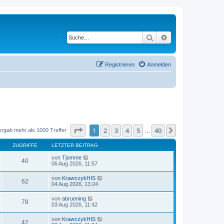
Suche
Erweiterte Suche
Registrieren
Anmelden
Seite
1
von
40
1
2
3
4
5
40
Nächste
ergab mehr als 1000 Treffer
…
ZUGRIFFE
LETZTER BEITRAG
von
Tjomme
40
06 Aug 2026, 11:57
von
KrawczykHIS
62
04 Aug 2026, 13:24
von
abruening
78
03 Aug 2026, 11:42
von
KrawczykHIS
42