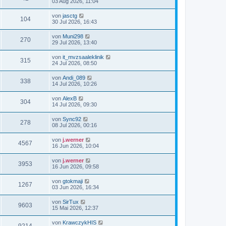
03 Aug 2026, 11:04
von
jasctg
104
30 Jul 2026, 16:43
von
Muni298
270
29 Jul 2026, 13:40
von
it_mvzsaaleklinik
315
24 Jul 2026, 08:50
von
Andi_089
338
14 Jul 2026, 10:26
von
AlexB
304
14 Jul 2026, 09:30
von
Sync92
278
08 Jul 2026, 00:16
von
j.werner
4567
16 Jun 2026, 10:04
von
j.werner
3953
16 Jun 2026, 09:58
von
gtokmaji
1267
03 Jun 2026, 16:34
von
SirTux
9603
15 Mai 2026, 12:37
von
KrawczykHIS