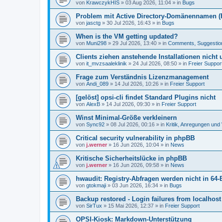
von
KrawczykHIS
»
03 Aug 2026, 11:04
» in
Bugs
Problem mit Active Directory-Domänennamen (FQ
von
jasctg
»
30 Jul 2026, 16:43
» in
Bugs
When is the VM getting updated?
von
Muni298
»
29 Jul 2026, 13:40
» in
Comments, Suggestio
Clients ziehen anstehende Installationen nicht
von
it_mvzsaaleklinik
»
24 Jul 2026, 08:50
» in
Freier Suppor
Frage zum Verständnis Lizenzmanagement
von
Andi_089
»
14 Jul 2026, 10:26
» in
Freier Support
[gelöst] opsi-cli findet Standard Plugins nicht
von
AlexB
»
14 Jul 2026, 09:30
» in
Freier Support
Winst Minimal-Größe verkleinern
von
Sync92
»
08 Jul 2026, 00:16
» in
Kritik, Anregungen un
Critical security vulnerability in phpBB
von
j.werner
»
16 Jun 2026, 10:04
» in
News
Kritische Sicherheitslücke in phpBB
von
j.werner
»
16 Jun 2026, 09:58
» in
News
hwaudit: Registry-Abfragen werden nicht in 64-
von
gtokmaji
»
03 Jun 2026, 16:34
» in
Bugs
Backup restored - Login failures from localhost
von
SirTux
»
15 Mai 2026, 12:37
» in
Freier Support
OPSI-Kiosk: Markdown-Unterstützung