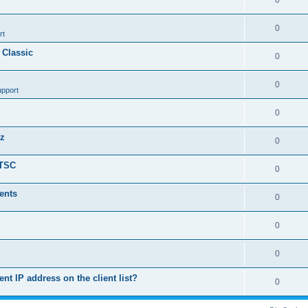
0
0
rt
 Classic
0
0
upport
0
nz
0
LTSC
0
ents
0
0
0
ent IP address on the client list?
0