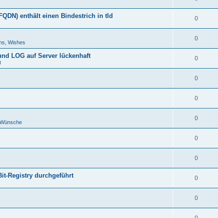
DN) enthält einen Bindestrich in tld
0
0
ns, Wishes
 und LOG auf Server lückenhaft
0
t
0
0
0
d Wünsche
0
0
Bit-Registry durchgeführt
0
0