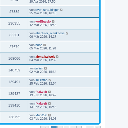
9214
29 Apr 2026, 17:50
von
sven.straubinger
57335
25 Mär 2026, 16:16
von
wolfbardo
236355
12 Mär 2026, 09:48
von
absoluter_ofenkaese
83301
06 Mär 2026, 14:17
von
bobo
87679
05 Mär 2026, 11:28
von
alena.kalweit
168066
04 Mär 2026, 13:32
von
ju.lian
140759
02 Mär 2026, 15:34
von
siil-itman
139491
25 Feb 2026, 12:54
von
fkalweit
139437
13 Feb 2026, 16:47
von
fkalweit
139410
13 Feb 2026, 16:46
von
Muni298
138195
03 Feb 2026, 14:05