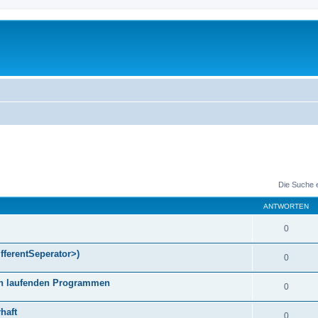
Die Suche 
ANTWORTEN
0
fferentSeperator>)
0
gen laufenden Programmen
0
haft
0