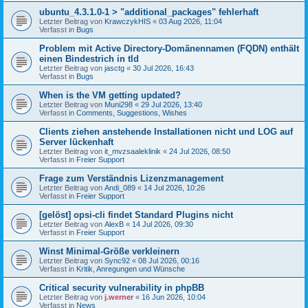
ubuntu_4.3.1.0-1 > "additional_packages" fehlerhaft
Letzter Beitrag von
KrawczykHIS
«
03 Aug 2026, 11:04
Verfasst in
Bugs
Problem mit Active Directory-Domänennamen (FQDN) enthält
einen Bindestrich in tld
Letzter Beitrag von
jasctg
«
30 Jul 2026, 16:43
Verfasst in
Bugs
When is the VM getting updated?
Letzter Beitrag von
Muni298
«
29 Jul 2026, 13:40
Verfasst in
Comments, Suggestions, Wishes
Clients ziehen anstehende Installationen nicht und LOG auf
Server lückenhaft
Letzter Beitrag von
it_mvzsaaleklinik
«
24 Jul 2026, 08:50
Verfasst in
Freier Support
Frage zum Verständnis Lizenzmanagement
Letzter Beitrag von
Andi_089
«
14 Jul 2026, 10:26
Verfasst in
Freier Support
[gelöst] opsi-cli findet Standard Plugins nicht
Letzter Beitrag von
AlexB
«
14 Jul 2026, 09:30
Verfasst in
Freier Support
Winst Minimal-Größe verkleinern
Letzter Beitrag von
Sync92
«
08 Jul 2026, 00:16
Verfasst in
Kritik, Anregungen und Wünsche
Critical security vulnerability in phpBB
Letzter Beitrag von
j.werner
«
16 Jun 2026, 10:04
Verfasst in
News