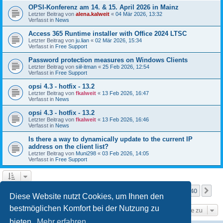
OPSI-Konferenz am 14. & 15. April 2026 in Mainz
Letzter Beitrag von
alena.kalweit
«
04 Mär 2026, 13:32
Verfasst in
News
Access 365 Runtime installer with Office 2024 LTSC
Letzter Beitrag von
ju.lian
«
02 Mär 2026, 15:34
Verfasst in
Free Support
Password protection measures on Windows Clients
Letzter Beitrag von
siil-itman
«
25 Feb 2026, 12:54
Verfasst in
Free Support
opsi 4.3 - hotfix - 13.2
Letzter Beitrag von
fkalweit
«
13 Feb 2026, 16:47
Verfasst in
News
opsi 4.3 - hotfix - 13.2
Letzter Beitrag von
fkalweit
«
13 Feb 2026, 16:46
Verfasst in
News
Is there a way to dynamically update to the current IP
address on the client list?
Letzter Beitrag von
Muni298
«
03 Feb 2026, 14:05
Verfasst in
Free Support
Seite
1
von
40
1
2
3
4
5
40
Nä
Die Suche ergab mehr als 1000 Treffer
…
Diese Website nutzt Cookies, um Ihnen den
bestmöglichen Komfort bei der Nutzung zu
Gehe zu
bieten.
Mehr erfahren