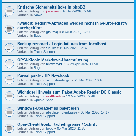
Kritische Sicherheitslücke in phpBB
Letzter Beitrag von
j.werner
«
16 Jun 2026, 09:58
Verfasst in
News
hwaudit: Registry-Abfragen werden nicht in 64-Bit-Registry
durchgeführt
Letzter Beitrag von
gtokmaji
«
03 Jun 2026, 16:34
Verfasst in
Bugs
Backup restored - Login failures from localhost
Letzter Beitrag von
SirTux
«
15 Mai 2026, 12:37
Verfasst in
Freier Support
OPSI-Kiosk: Markdown-Unterstützung
Letzter Beitrag von
KrawczykHIS
«
29 Apr 2026, 17:50
Verfasst in
Bugs
Kernel panic - HP Notebook
Letzter Beitrag von
sven.straubinger
«
25 Mär 2026, 16:16
Verfasst in
Freier Support
Wichtiger Hinweis zum Paket Adobe Reader DC Classic
Letzter Beitrag von
wolfbardo
«
12 Mär 2026, 09:48
Verfasst in
Update-Abos
Windows-Update-msu paketieren
Letzter Beitrag von
absoluter_ofenkaese
«
06 Mär 2026, 14:17
Verfasst in
Freier Support
Opsi-Client-Kiosk: Kachelngrösse / Schrift
Letzter Beitrag von
bobo
«
05 Mär 2026, 11:28
Verfasst in
Freier Support