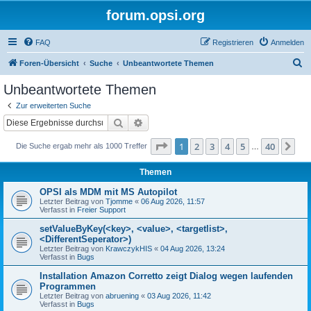
forum.opsi.org
FAQ
Registrieren
Anmelden
S
Foren-Übersicht
Suche
Unbeantwortete Themen
u
Unbeantwortete Themen
c
Zur erweiterten Suche
h
Suche
Erweiterte Suche
e
Seite
1
von
40
1
2
3
4
5
40
Nä
Die Suche ergab mehr als 1000 Treffer
…
Themen
OPSI als MDM mit MS Autopilot
Letzter Beitrag von
Tjomme
«
06 Aug 2026, 11:57
Verfasst in
Freier Support
setValueByKey(<key>, <value>, <targetlist>,
<DifferentSeperator>)
Letzter Beitrag von
KrawczykHIS
«
04 Aug 2026, 13:24
Verfasst in
Bugs
Installation Amazon Corretto zeigt Dialog wegen laufenden
Programmen
Letzter Beitrag von
abruening
«
03 Aug 2026, 11:42
Verfasst in
Bugs