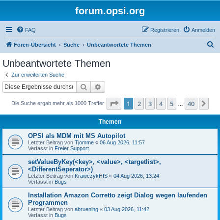
forum.opsi.org
FAQ
Registrieren
Anmelden
S
Foren-Übersicht
Suche
Unbeantwortete Themen
u
Unbeantwortete Themen
c
Zur erweiterten Suche
h
Suche
Erweiterte Suche
e
Seite
1
von
40
1
2
3
4
5
40
Nä
Die Suche ergab mehr als 1000 Treffer
…
Themen
OPSI als MDM mit MS Autopilot
Letzter Beitrag von
Tjomme
«
06 Aug 2026, 11:57
Verfasst in
Freier Support
setValueByKey(<key>, <value>, <targetlist>,
<DifferentSeperator>)
Letzter Beitrag von
KrawczykHIS
«
04 Aug 2026, 13:24
Verfasst in
Bugs
Installation Amazon Corretto zeigt Dialog wegen laufenden
Programmen
Letzter Beitrag von
abruening
«
03 Aug 2026, 11:42
Verfasst in
Bugs