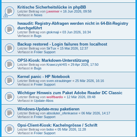
Kritische Sicherheitslücke in phpBB
Letzter Beitrag von
j.werner
«
16 Jun 2026, 09:58
Verfasst in
News
hwaudit: Registry-Abfragen werden nicht in 64-Bit-Registry
durchgeführt
Letzter Beitrag von
gtokmaji
«
03 Jun 2026, 16:34
Verfasst in
Bugs
Backup restored - Login failures from localhost
Letzter Beitrag von
SirTux
«
15 Mai 2026, 12:37
Verfasst in
Freier Support
OPSI-Kiosk: Markdown-Unterstützung
Letzter Beitrag von
KrawczykHIS
«
29 Apr 2026, 17:50
Verfasst in
Bugs
Kernel panic - HP Notebook
Letzter Beitrag von
sven.straubinger
«
25 Mär 2026, 16:16
Verfasst in
Freier Support
Wichtiger Hinweis zum Paket Adobe Reader DC Classic
Letzter Beitrag von
wolfbardo
«
12 Mär 2026, 09:48
Verfasst in
Update-Abos
Windows-Update-msu paketieren
Letzter Beitrag von
absoluter_ofenkaese
«
06 Mär 2026, 14:17
Verfasst in
Freier Support
Opsi-Client-Kiosk: Kachelngrösse / Schrift
Letzter Beitrag von
bobo
«
05 Mär 2026, 11:28
Verfasst in
Freier Support