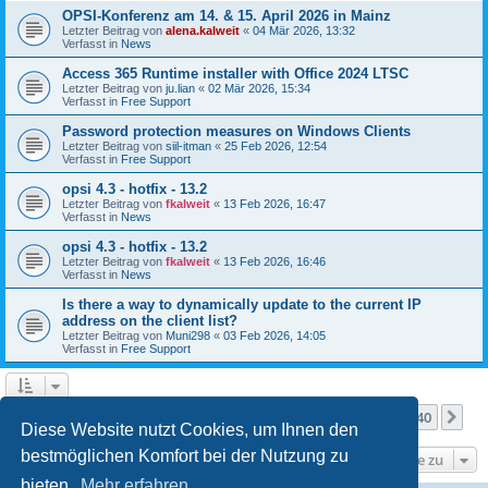
OPSI-Konferenz am 14. & 15. April 2026 in Mainz
Letzter Beitrag von
alena.kalweit
«
04 Mär 2026, 13:32
Verfasst in
News
Access 365 Runtime installer with Office 2024 LTSC
Letzter Beitrag von
ju.lian
«
02 Mär 2026, 15:34
Verfasst in
Free Support
Password protection measures on Windows Clients
Letzter Beitrag von
siil-itman
«
25 Feb 2026, 12:54
Verfasst in
Free Support
opsi 4.3 - hotfix - 13.2
Letzter Beitrag von
fkalweit
«
13 Feb 2026, 16:47
Verfasst in
News
opsi 4.3 - hotfix - 13.2
Letzter Beitrag von
fkalweit
«
13 Feb 2026, 16:46
Verfasst in
News
Is there a way to dynamically update to the current IP
address on the client list?
Letzter Beitrag von
Muni298
«
03 Feb 2026, 14:05
Verfasst in
Free Support
Seite
1
von
40
1
2
3
4
5
40
Nä
Die Suche ergab mehr als 1000 Treffer
…
Diese Website nutzt Cookies, um Ihnen den
bestmöglichen Komfort bei der Nutzung zu
Gehe zu
bieten.
Mehr erfahren