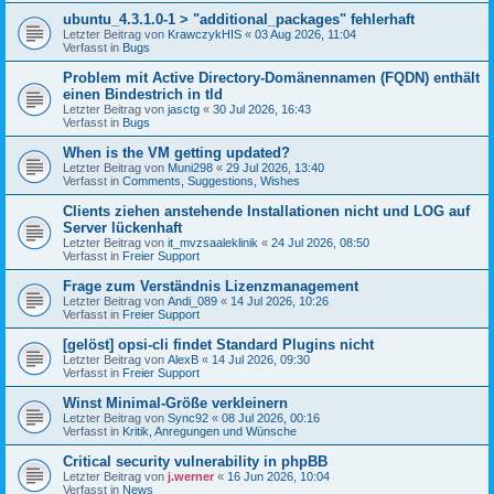
ubuntu_4.3.1.0-1 > "additional_packages" fehlerhaft
Letzter Beitrag von
KrawczykHIS
«
03 Aug 2026, 11:04
Verfasst in
Bugs
Problem mit Active Directory-Domänennamen (FQDN) enthält
einen Bindestrich in tld
Letzter Beitrag von
jasctg
«
30 Jul 2026, 16:43
Verfasst in
Bugs
When is the VM getting updated?
Letzter Beitrag von
Muni298
«
29 Jul 2026, 13:40
Verfasst in
Comments, Suggestions, Wishes
Clients ziehen anstehende Installationen nicht und LOG auf
Server lückenhaft
Letzter Beitrag von
it_mvzsaaleklinik
«
24 Jul 2026, 08:50
Verfasst in
Freier Support
Frage zum Verständnis Lizenzmanagement
Letzter Beitrag von
Andi_089
«
14 Jul 2026, 10:26
Verfasst in
Freier Support
[gelöst] opsi-cli findet Standard Plugins nicht
Letzter Beitrag von
AlexB
«
14 Jul 2026, 09:30
Verfasst in
Freier Support
Winst Minimal-Größe verkleinern
Letzter Beitrag von
Sync92
«
08 Jul 2026, 00:16
Verfasst in
Kritik, Anregungen und Wünsche
Critical security vulnerability in phpBB
Letzter Beitrag von
j.werner
«
16 Jun 2026, 10:04
Verfasst in
News