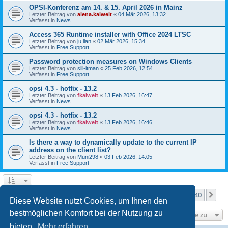
OPSI-Konferenz am 14. & 15. April 2026 in Mainz
Letzter Beitrag von
alena.kalweit
«
04 Mär 2026, 13:32
Verfasst in
News
Access 365 Runtime installer with Office 2024 LTSC
Letzter Beitrag von
ju.lian
«
02 Mär 2026, 15:34
Verfasst in
Free Support
Password protection measures on Windows Clients
Letzter Beitrag von
siil-itman
«
25 Feb 2026, 12:54
Verfasst in
Free Support
opsi 4.3 - hotfix - 13.2
Letzter Beitrag von
fkalweit
«
13 Feb 2026, 16:47
Verfasst in
News
opsi 4.3 - hotfix - 13.2
Letzter Beitrag von
fkalweit
«
13 Feb 2026, 16:46
Verfasst in
News
Is there a way to dynamically update to the current IP
address on the client list?
Letzter Beitrag von
Muni298
«
03 Feb 2026, 14:05
Verfasst in
Free Support
Seite
1
von
40
1
2
3
4
5
40
Nä
Die Suche ergab mehr als 1000 Treffer
…
Diese Website nutzt Cookies, um Ihnen den
bestmöglichen Komfort bei der Nutzung zu
Gehe zu
bieten.
Mehr erfahren