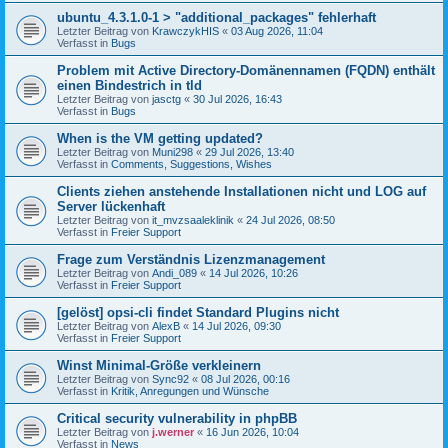
ubuntu_4.3.1.0-1 > "additional_packages" fehlerhaft
Letzter Beitrag von
KrawczykHIS
«
03 Aug 2026, 11:04
Verfasst in
Bugs
Problem mit Active Directory-Domänennamen (FQDN) enthält
einen Bindestrich in tld
Letzter Beitrag von
jasctg
«
30 Jul 2026, 16:43
Verfasst in
Bugs
When is the VM getting updated?
Letzter Beitrag von
Muni298
«
29 Jul 2026, 13:40
Verfasst in
Comments, Suggestions, Wishes
Clients ziehen anstehende Installationen nicht und LOG auf
Server lückenhaft
Letzter Beitrag von
it_mvzsaaleklinik
«
24 Jul 2026, 08:50
Verfasst in
Freier Support
Frage zum Verständnis Lizenzmanagement
Letzter Beitrag von
Andi_089
«
14 Jul 2026, 10:26
Verfasst in
Freier Support
[gelöst] opsi-cli findet Standard Plugins nicht
Letzter Beitrag von
AlexB
«
14 Jul 2026, 09:30
Verfasst in
Freier Support
Winst Minimal-Größe verkleinern
Letzter Beitrag von
Sync92
«
08 Jul 2026, 00:16
Verfasst in
Kritik, Anregungen und Wünsche
Critical security vulnerability in phpBB
Letzter Beitrag von
j.werner
«
16 Jun 2026, 10:04
Verfasst in
News