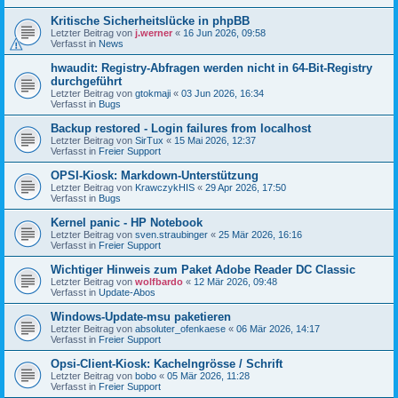
Kritische Sicherheitslücke in phpBB
Letzter Beitrag von
j.werner
«
16 Jun 2026, 09:58
Verfasst in
News
hwaudit: Registry-Abfragen werden nicht in 64-Bit-Registry
durchgeführt
Letzter Beitrag von
gtokmaji
«
03 Jun 2026, 16:34
Verfasst in
Bugs
Backup restored - Login failures from localhost
Letzter Beitrag von
SirTux
«
15 Mai 2026, 12:37
Verfasst in
Freier Support
OPSI-Kiosk: Markdown-Unterstützung
Letzter Beitrag von
KrawczykHIS
«
29 Apr 2026, 17:50
Verfasst in
Bugs
Kernel panic - HP Notebook
Letzter Beitrag von
sven.straubinger
«
25 Mär 2026, 16:16
Verfasst in
Freier Support
Wichtiger Hinweis zum Paket Adobe Reader DC Classic
Letzter Beitrag von
wolfbardo
«
12 Mär 2026, 09:48
Verfasst in
Update-Abos
Windows-Update-msu paketieren
Letzter Beitrag von
absoluter_ofenkaese
«
06 Mär 2026, 14:17
Verfasst in
Freier Support
Opsi-Client-Kiosk: Kachelngrösse / Schrift
Letzter Beitrag von
bobo
«
05 Mär 2026, 11:28
Verfasst in
Freier Support