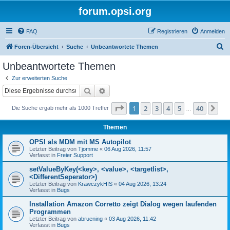
forum.opsi.org
FAQ
Registrieren
Anmelden
S
Foren-Übersicht
Suche
Unbeantwortete Themen
u
Unbeantwortete Themen
c
Zur erweiterten Suche
h
Suche
Erweiterte Suche
e
Seite
1
von
40
1
2
3
4
5
40
Nä
Die Suche ergab mehr als 1000 Treffer
…
Themen
OPSI als MDM mit MS Autopilot
Letzter Beitrag von
Tjomme
«
06 Aug 2026, 11:57
Verfasst in
Freier Support
setValueByKey(<key>, <value>, <targetlist>,
<DifferentSeperator>)
Letzter Beitrag von
KrawczykHIS
«
04 Aug 2026, 13:24
Verfasst in
Bugs
Installation Amazon Corretto zeigt Dialog wegen laufenden
Programmen
Letzter Beitrag von
abruening
«
03 Aug 2026, 11:42
Verfasst in
Bugs