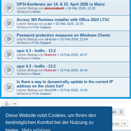
OPSI-Konferenz am 14. & 15. April 2026 in Mainz
Letzter Beitrag von
alena.kalweit
«
04 Mär 2026, 13:32
Verfasst in
News
Access 365 Runtime installer with Office 2024 LTSC
Letzter Beitrag von
ju.lian
«
02 Mär 2026, 15:34
Verfasst in
Free Support
Password protection measures on Windows Clients
Letzter Beitrag von
siil-itman
«
25 Feb 2026, 12:54
Verfasst in
Free Support
opsi 4.3 - hotfix - 13.2
Letzter Beitrag von
fkalweit
«
13 Feb 2026, 16:47
Verfasst in
News
opsi 4.3 - hotfix - 13.2
Letzter Beitrag von
fkalweit
«
13 Feb 2026, 16:46
Verfasst in
News
Is there a way to dynamically update to the current IP
address on the client list?
Letzter Beitrag von
Muni298
«
03 Feb 2026, 14:05
Verfasst in
Free Support
Seite
1
von
40
1
2
3
4
5
40
Nä
Die Suche ergab mehr als 1000 Treffer
…
Diese Website nutzt Cookies, um Ihnen den
bestmöglichen Komfort bei der Nutzung zu
Gehe zu
bieten.
Mehr erfahren