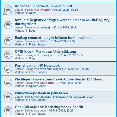
Kritische Sicherheitslücke in phpBB
Letzter Beitrag von
j.werner
«
16 Jun 2026, 09:58
Verfasst in
News
hwaudit: Registry-Abfragen werden nicht in 64-Bit-Registry
durchgeführt
Letzter Beitrag von
gtokmaji
«
03 Jun 2026, 16:34
Verfasst in
Bugs
Backup restored - Login failures from localhost
Letzter Beitrag von
SirTux
«
15 Mai 2026, 12:37
Verfasst in
Freier Support
OPSI-Kiosk: Markdown-Unterstützung
Letzter Beitrag von
KrawczykHIS
«
29 Apr 2026, 17:50
Verfasst in
Bugs
Kernel panic - HP Notebook
Letzter Beitrag von
sven.straubinger
«
25 Mär 2026, 16:16
Verfasst in
Freier Support
Wichtiger Hinweis zum Paket Adobe Reader DC Classic
Letzter Beitrag von
wolfbardo
«
12 Mär 2026, 09:48
Verfasst in
Update-Abos
Windows-Update-msu paketieren
Letzter Beitrag von
absoluter_ofenkaese
«
06 Mär 2026, 14:17
Verfasst in
Freier Support
Opsi-Client-Kiosk: Kachelngrösse / Schrift
Letzter Beitrag von
bobo
«
05 Mär 2026, 11:28
Verfasst in
Freier Support