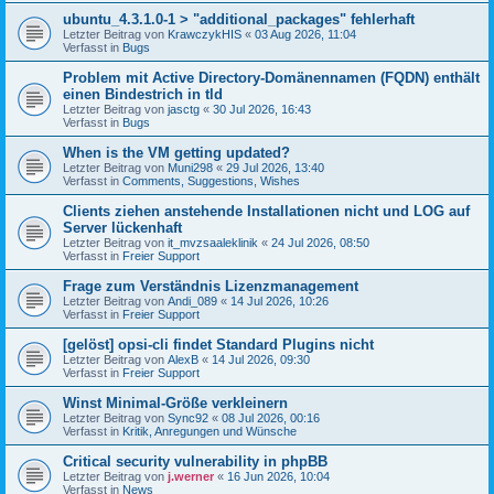
ubuntu_4.3.1.0-1 > "additional_packages" fehlerhaft
Letzter Beitrag von
KrawczykHIS
«
03 Aug 2026, 11:04
Verfasst in
Bugs
Problem mit Active Directory-Domänennamen (FQDN) enthält
einen Bindestrich in tld
Letzter Beitrag von
jasctg
«
30 Jul 2026, 16:43
Verfasst in
Bugs
When is the VM getting updated?
Letzter Beitrag von
Muni298
«
29 Jul 2026, 13:40
Verfasst in
Comments, Suggestions, Wishes
Clients ziehen anstehende Installationen nicht und LOG auf
Server lückenhaft
Letzter Beitrag von
it_mvzsaaleklinik
«
24 Jul 2026, 08:50
Verfasst in
Freier Support
Frage zum Verständnis Lizenzmanagement
Letzter Beitrag von
Andi_089
«
14 Jul 2026, 10:26
Verfasst in
Freier Support
[gelöst] opsi-cli findet Standard Plugins nicht
Letzter Beitrag von
AlexB
«
14 Jul 2026, 09:30
Verfasst in
Freier Support
Winst Minimal-Größe verkleinern
Letzter Beitrag von
Sync92
«
08 Jul 2026, 00:16
Verfasst in
Kritik, Anregungen und Wünsche
Critical security vulnerability in phpBB
Letzter Beitrag von
j.werner
«
16 Jun 2026, 10:04
Verfasst in
News