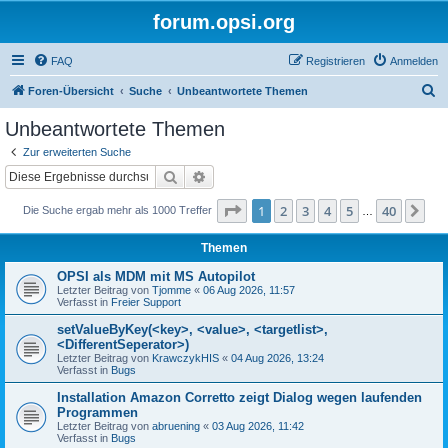
forum.opsi.org
FAQ
Registrieren
Anmelden
S
Foren-Übersicht
Suche
Unbeantwortete Themen
u
Unbeantwortete Themen
c
Zur erweiterten Suche
h
Suche
Erweiterte Suche
e
Seite
1
von
40
1
2
3
4
5
40
Nä
Die Suche ergab mehr als 1000 Treffer
…
Themen
OPSI als MDM mit MS Autopilot
Letzter Beitrag von
Tjomme
«
06 Aug 2026, 11:57
Verfasst in
Freier Support
setValueByKey(<key>, <value>, <targetlist>,
<DifferentSeperator>)
Letzter Beitrag von
KrawczykHIS
«
04 Aug 2026, 13:24
Verfasst in
Bugs
Installation Amazon Corretto zeigt Dialog wegen laufenden
Programmen
Letzter Beitrag von
abruening
«
03 Aug 2026, 11:42
Verfasst in
Bugs