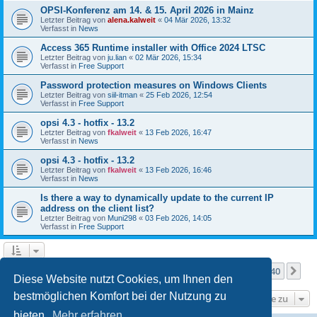
OPSI-Konferenz am 14. & 15. April 2026 in Mainz
Letzter Beitrag von
alena.kalweit
«
04 Mär 2026, 13:32
Verfasst in
News
Access 365 Runtime installer with Office 2024 LTSC
Letzter Beitrag von
ju.lian
«
02 Mär 2026, 15:34
Verfasst in
Free Support
Password protection measures on Windows Clients
Letzter Beitrag von
siil-itman
«
25 Feb 2026, 12:54
Verfasst in
Free Support
opsi 4.3 - hotfix - 13.2
Letzter Beitrag von
fkalweit
«
13 Feb 2026, 16:47
Verfasst in
News
opsi 4.3 - hotfix - 13.2
Letzter Beitrag von
fkalweit
«
13 Feb 2026, 16:46
Verfasst in
News
Is there a way to dynamically update to the current IP
address on the client list?
Letzter Beitrag von
Muni298
«
03 Feb 2026, 14:05
Verfasst in
Free Support
Seite
1
von
40
1
2
3
4
5
40
Nä
Die Suche ergab mehr als 1000 Treffer
…
Diese Website nutzt Cookies, um Ihnen den
bestmöglichen Komfort bei der Nutzung zu
Gehe zu
bieten.
Mehr erfahren