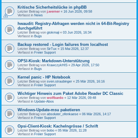
Kritische Sicherheitslücke in phpBB
Letzter Beitrag von
j.werner
«
16 Jun 2026, 09:58
Verfasst in
News
hwaudit: Registry-Abfragen werden nicht in 64-Bit-Registry
durchgeführt
Letzter Beitrag von
gtokmaji
«
03 Jun 2026, 16:34
Verfasst in
Bugs
Backup restored - Login failures from localhost
Letzter Beitrag von
SirTux
«
15 Mai 2026, 12:37
Verfasst in
Freier Support
OPSI-Kiosk: Markdown-Unterstützung
Letzter Beitrag von
KrawczykHIS
«
29 Apr 2026, 17:50
Verfasst in
Bugs
Kernel panic - HP Notebook
Letzter Beitrag von
sven.straubinger
«
25 Mär 2026, 16:16
Verfasst in
Freier Support
Wichtiger Hinweis zum Paket Adobe Reader DC Classic
Letzter Beitrag von
wolfbardo
«
12 Mär 2026, 09:48
Verfasst in
Update-Abos
Windows-Update-msu paketieren
Letzter Beitrag von
absoluter_ofenkaese
«
06 Mär 2026, 14:17
Verfasst in
Freier Support
Opsi-Client-Kiosk: Kachelngrösse / Schrift
Letzter Beitrag von
bobo
«
05 Mär 2026, 11:28
Verfasst in
Freier Support