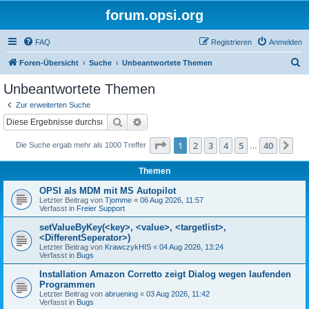
forum.opsi.org
FAQ
Registrieren
Anmelden
S
Foren-Übersicht
Suche
Unbeantwortete Themen
u
Unbeantwortete Themen
c
Zur erweiterten Suche
h
Suche
Erweiterte Suche
e
Seite
1
von
40
1
2
3
4
5
40
Nä
Die Suche ergab mehr als 1000 Treffer
…
Themen
OPSI als MDM mit MS Autopilot
Letzter Beitrag von
Tjomme
«
06 Aug 2026, 11:57
Verfasst in
Freier Support
setValueByKey(<key>, <value>, <targetlist>,
<DifferentSeperator>)
Letzter Beitrag von
KrawczykHIS
«
04 Aug 2026, 13:24
Verfasst in
Bugs
Installation Amazon Corretto zeigt Dialog wegen laufenden
Programmen
Letzter Beitrag von
abruening
«
03 Aug 2026, 11:42
Verfasst in
Bugs