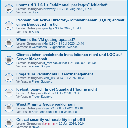
ubuntu_4.3.1.0-1 > "additional_packages" fehlerhaft
Letzter Beitrag von
KrawczykHIS
«
03 Aug 2026, 11:04
Verfasst in
Bugs
Problem mit Active Directory-Domänennamen (FQDN) enthält
einen Bindestrich in tld
Letzter Beitrag von
jasctg
«
30 Jul 2026, 16:43
Verfasst in
Bugs
When is the VM getting updated?
Letzter Beitrag von
Muni298
«
29 Jul 2026, 13:40
Verfasst in
Comments, Suggestions, Wishes
Clients ziehen anstehende Installationen nicht und LOG auf
Server lückenhaft
Letzter Beitrag von
it_mvzsaaleklinik
«
24 Jul 2026, 08:50
Verfasst in
Freier Support
Frage zum Verständnis Lizenzmanagement
Letzter Beitrag von
Andi_089
«
14 Jul 2026, 10:26
Verfasst in
Freier Support
[gelöst] opsi-cli findet Standard Plugins nicht
Letzter Beitrag von
AlexB
«
14 Jul 2026, 09:30
Verfasst in
Freier Support
Winst Minimal-Größe verkleinern
Letzter Beitrag von
Sync92
«
08 Jul 2026, 00:16
Verfasst in
Kritik, Anregungen und Wünsche
Critical security vulnerability in phpBB
Letzter Beitrag von
j.werner
«
16 Jun 2026, 10:04
Verfasst in
News