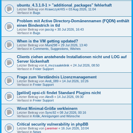
ubuntu_4.3.1.0-1 > "additional_packages" fehlerhaft
Letzter Beitrag von
KrawczykHIS
«
03 Aug 2026, 11:04
Verfasst in
Bugs
Problem mit Active Directory-Domänennamen (FQDN) enthält
einen Bindestrich in tld
Letzter Beitrag von
jasctg
«
30 Jul 2026, 16:43
Verfasst in
Bugs
When is the VM getting updated?
Letzter Beitrag von
Muni298
«
29 Jul 2026, 13:40
Verfasst in
Comments, Suggestions, Wishes
Clients ziehen anstehende Installationen nicht und LOG auf
Server lückenhaft
Letzter Beitrag von
it_mvzsaaleklinik
«
24 Jul 2026, 08:50
Verfasst in
Freier Support
Frage zum Verständnis Lizenzmanagement
Letzter Beitrag von
Andi_089
«
14 Jul 2026, 10:26
Verfasst in
Freier Support
[gelöst] opsi-cli findet Standard Plugins nicht
Letzter Beitrag von
AlexB
«
14 Jul 2026, 09:30
Verfasst in
Freier Support
Winst Minimal-Größe verkleinern
Letzter Beitrag von
Sync92
«
08 Jul 2026, 00:16
Verfasst in
Kritik, Anregungen und Wünsche
Critical security vulnerability in phpBB
Letzter Beitrag von
j.werner
«
16 Jun 2026, 10:04
Verfasst in
News