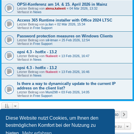
OPSI-Konferenz am 14. & 15. April 2026 in Mainz
Letzter Beitrag von
alena.kalweit
«
04 Mär 2026, 13:32
Verfasst in
News
Access 365 Runtime installer with Office 2024 LTSC
Letzter Beitrag von
ju.lian
«
02 Mär 2026, 15:34
Verfasst in
Free Support
Password protection measures on Windows Clients
Letzter Beitrag von
siil-itman
«
25 Feb 2026, 12:54
Verfasst in
Free Support
opsi 4.3 - hotfix - 13.2
Letzter Beitrag von
fkalweit
«
13 Feb 2026, 16:47
Verfasst in
News
opsi 4.3 - hotfix - 13.2
Letzter Beitrag von
fkalweit
«
13 Feb 2026, 16:46
Verfasst in
News
Is there a way to dynamically update to the current IP
address on the client list?
Letzter Beitrag von
Muni298
«
03 Feb 2026, 14:05
Verfasst in
Free Support
Seite
1
von
40
1
2
3
4
5
40
Nä
Die Suche ergab mehr als 1000 Treffer
…
Diese Website nutzt Cookies, um Ihnen den
bestmöglichen Komfort bei der Nutzung zu
Gehe zu
bieten.
Mehr erfahren