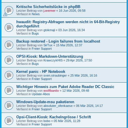
Kritische Sicherheitslücke in phpBB
Letzter Beitrag von
j.werner
«
16 Jun 2026, 09:58
Verfasst in
News
hwaudit: Registry-Abfragen werden nicht in 64-Bit-Registry
durchgeführt
Letzter Beitrag von
gtokmaji
«
03 Jun 2026, 16:34
Verfasst in
Bugs
Backup restored - Login failures from localhost
Letzter Beitrag von
SirTux
«
15 Mai 2026, 12:37
Verfasst in
Freier Support
OPSI-Kiosk: Markdown-Unterstützung
Letzter Beitrag von
KrawczykHIS
«
29 Apr 2026, 17:50
Verfasst in
Bugs
Kernel panic - HP Notebook
Letzter Beitrag von
sven.straubinger
«
25 Mär 2026, 16:16
Verfasst in
Freier Support
Wichtiger Hinweis zum Paket Adobe Reader DC Classic
Letzter Beitrag von
wolfbardo
«
12 Mär 2026, 09:48
Verfasst in
Update-Abos
Windows-Update-msu paketieren
Letzter Beitrag von
absoluter_ofenkaese
«
06 Mär 2026, 14:17
Verfasst in
Freier Support
Opsi-Client-Kiosk: Kachelngrösse / Schrift
Letzter Beitrag von
bobo
«
05 Mär 2026, 11:28
Verfasst in
Freier Support