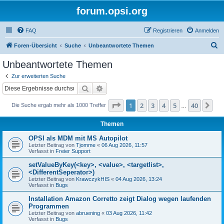
forum.opsi.org
FAQ
Registrieren
Anmelden
S
Foren-Übersicht
Suche
Unbeantwortete Themen
u
Unbeantwortete Themen
c
Zur erweiterten Suche
h
Suche
Erweiterte Suche
e
Seite
1
von
40
1
2
3
4
5
40
Nä
Die Suche ergab mehr als 1000 Treffer
…
Themen
OPSI als MDM mit MS Autopilot
Letzter Beitrag von
Tjomme
«
06 Aug 2026, 11:57
Verfasst in
Freier Support
setValueByKey(<key>, <value>, <targetlist>,
<DifferentSeperator>)
Letzter Beitrag von
KrawczykHIS
«
04 Aug 2026, 13:24
Verfasst in
Bugs
Installation Amazon Corretto zeigt Dialog wegen laufenden
Programmen
Letzter Beitrag von
abruening
«
03 Aug 2026, 11:42
Verfasst in
Bugs