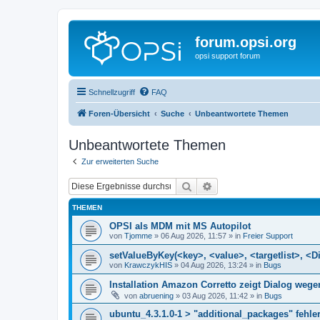
forum.opsi.org
opsi support forum
Schnellzugriff
FAQ
Foren-Übersicht
Suche
Unbeantwortete Themen
Unbeantwortete Themen
Zur erweiterten Suche
Suche
Erweiterte Suche
THEMEN
OPSI als MDM mit MS Autopilot
von
Tjomme
»
06 Aug 2026, 11:57
» in
Freier Support
setValueByKey(<key>, <value>, <targetlist>, <Di
von
KrawczykHIS
»
04 Aug 2026, 13:24
» in
Bugs
Installation Amazon Corretto zeigt Dialog we
von
abruening
»
03 Aug 2026, 11:42
» in
Bugs
ubuntu_4.3.1.0-1 > "additional_packages" fehler