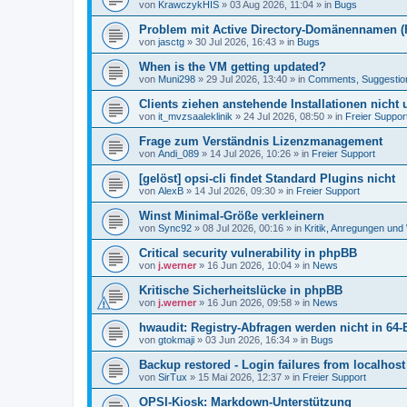
von
KrawczykHIS
»
03 Aug 2026, 11:04
» in
Bugs
Problem mit Active Directory-Domänennamen (FQ
von
jasctg
»
30 Jul 2026, 16:43
» in
Bugs
When is the VM getting updated?
von
Muni298
»
29 Jul 2026, 13:40
» in
Comments, Suggestio
Clients ziehen anstehende Installationen nicht
von
it_mvzsaaleklinik
»
24 Jul 2026, 08:50
» in
Freier Suppor
Frage zum Verständnis Lizenzmanagement
von
Andi_089
»
14 Jul 2026, 10:26
» in
Freier Support
[gelöst] opsi-cli findet Standard Plugins nicht
von
AlexB
»
14 Jul 2026, 09:30
» in
Freier Support
Winst Minimal-Größe verkleinern
von
Sync92
»
08 Jul 2026, 00:16
» in
Kritik, Anregungen un
Critical security vulnerability in phpBB
von
j.werner
»
16 Jun 2026, 10:04
» in
News
Kritische Sicherheitslücke in phpBB
von
j.werner
»
16 Jun 2026, 09:58
» in
News
hwaudit: Registry-Abfragen werden nicht in 64-
von
gtokmaji
»
03 Jun 2026, 16:34
» in
Bugs
Backup restored - Login failures from localhost
von
SirTux
»
15 Mai 2026, 12:37
» in
Freier Support
OPSI-Kiosk: Markdown-Unterstützung