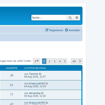
Suche
Erweiterte Suche
Registrieren
Anmelden
Seite
1
von
40
1
2
3
4
5
40
Nächste
ergab mehr als 1000 Treffer
…
ZUGRIFFE
LETZTER BEITRAG
von
Tjomme
39
06 Aug 2026, 11:57
von
KrawczykHIS
61
04 Aug 2026, 13:24
von
abruening
77
03 Aug 2026, 11:42
von
KrawczykHIS
42