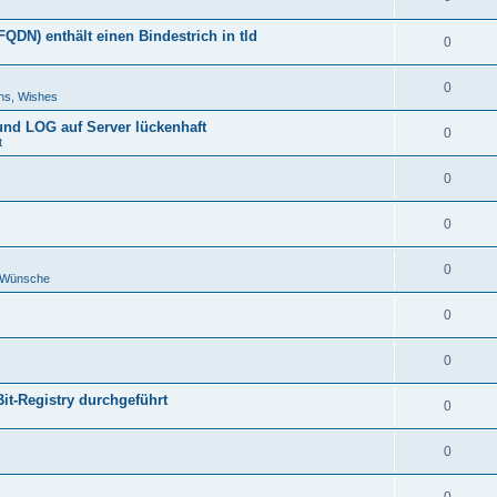
DN) enthält einen Bindestrich in tld
0
0
ns, Wishes
 und LOG auf Server lückenhaft
0
t
0
0
0
d Wünsche
0
0
Bit-Registry durchgeführt
0
0