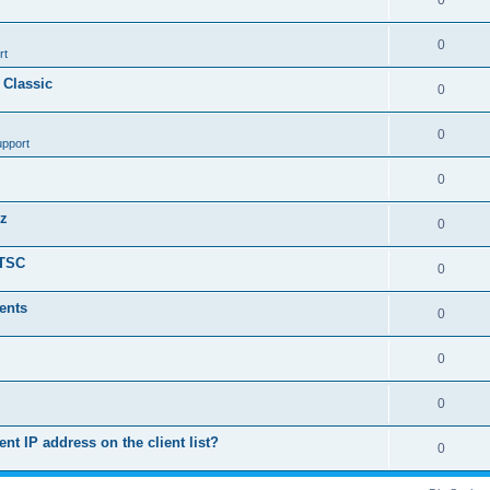
0
0
rt
 Classic
0
0
upport
0
nz
0
LTSC
0
ents
0
0
0
ent IP address on the client list?
0