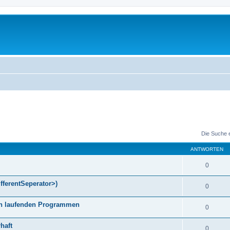
Die Suche 
ANTWORTEN
0
fferentSeperator>)
0
gen laufenden Programmen
0
haft
0