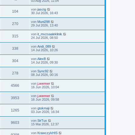
03 Aug 2026, 11:04
von
jasctg
104
30 Jul 2026, 16:43
von
Muni298
270
29 Jul 2026, 13:40
von
it_mvzsaaleklinik
315
24 Jul 2026, 08:50
von
Andi_089
338
14 Jul 2026, 10:26
von
AlexB
304
14 Jul 2026, 09:30
von
Sync92
278
08 Jul 2026, 00:16
von
j.werner
4566
16 Jun 2026, 10:04
von
j.werner
3953
16 Jun 2026, 09:58
von
gtokmaji
1265
03 Jun 2026, 16:34
von
SirTux
9603
15 Mai 2026, 12:37
von
KrawczykHIS