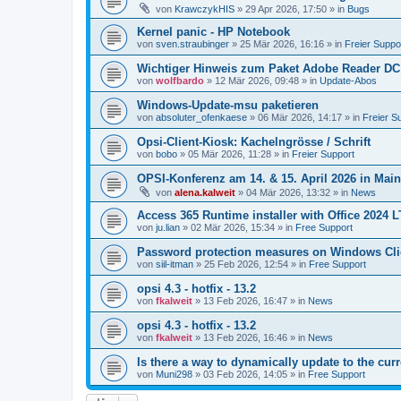
von
KrawczykHIS
»
29 Apr 2026, 17:50
» in
Bugs
Kernel panic - HP Notebook
von
sven.straubinger
»
25 Mär 2026, 16:16
» in
Freier Suppo
Wichtiger Hinweis zum Paket Adobe Reader DC
von
wolfbardo
»
12 Mär 2026, 09:48
» in
Update-Abos
Windows-Update-msu paketieren
von
absoluter_ofenkaese
»
06 Mär 2026, 14:17
» in
Freier S
Opsi-Client-Kiosk: Kachelngrösse / Schrift
von
bobo
»
05 Mär 2026, 11:28
» in
Freier Support
OPSI-Konferenz am 14. & 15. April 2026 in Mai
von
alena.kalweit
»
04 Mär 2026, 13:32
» in
News
Access 365 Runtime installer with Office 2024 
von
ju.lian
»
02 Mär 2026, 15:34
» in
Free Support
Password protection measures on Windows Cli
von
siil-itman
»
25 Feb 2026, 12:54
» in
Free Support
opsi 4.3 - hotfix - 13.2
von
fkalweit
»
13 Feb 2026, 16:47
» in
News
opsi 4.3 - hotfix - 13.2
von
fkalweit
»
13 Feb 2026, 16:46
» in
News
Is there a way to dynamically update to the curr
von
Muni298
»
03 Feb 2026, 14:05
» in
Free Support