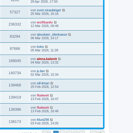
9208
29 Apr 2026, 17:50
von
sven.straubinger
57327
25 Mär 2026, 16:16
von
wolfbardo
236332
12 Mär 2026, 09:48
von
absoluter_ofenkaese
83294
06 Mär 2026, 14:17
von
bobo
87666
05 Mär 2026, 11:28
von
alena.kalweit
168045
04 Mär 2026, 13:32
von
ju.lian
140734
02 Mär 2026, 15:34
von
siil-itman
139468
25 Feb 2026, 12:54
von
fkalweit
139419
13 Feb 2026, 16:47
von
fkalweit
139396
13 Feb 2026, 16:46
von
Muni298
138173
03 Feb 2026, 14:05