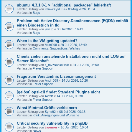
ubuntu_4.3.1.0-1 > "additional_packages" fehlerhaft
Letzter Beitrag von
KrawczykHIS
«
03 Aug 2026, 11:04
Verfasst in
Bugs
Problem mit Active Directory-Domänennamen (FQDN) enthält
einen Bindestrich in tld
Letzter Beitrag von
jasctg
«
30 Jul 2026, 16:43
Verfasst in
Bugs
When is the VM getting updated?
Letzter Beitrag von
Muni298
«
29 Jul 2026, 13:40
Verfasst in
Comments, Suggestions, Wishes
Clients ziehen anstehende Installationen nicht und LOG auf
Server lückenhaft
Letzter Beitrag von
it_mvzsaaleklinik
«
24 Jul 2026, 08:50
Verfasst in
Freier Support
Frage zum Verständnis Lizenzmanagement
Letzter Beitrag von
Andi_089
«
14 Jul 2026, 10:26
Verfasst in
Freier Support
[gelöst] opsi-cli findet Standard Plugins nicht
Letzter Beitrag von
AlexB
«
14 Jul 2026, 09:30
Verfasst in
Freier Support
Winst Minimal-Größe verkleinern
Letzter Beitrag von
Sync92
«
08 Jul 2026, 00:16
Verfasst in
Kritik, Anregungen und Wünsche
Critical security vulnerability in phpBB
Letzter Beitrag von
j.werner
«
16 Jun 2026, 10:04
Verfasst in
News