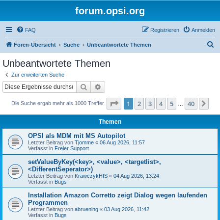
forum.opsi.org
FAQ
Registrieren
Anmelden
S
Foren-Übersicht
Suche
Unbeantwortete Themen
u
Unbeantwortete Themen
c
Zur erweiterten Suche
h
Suche
Erweiterte Suche
e
Seite
1
von
40
1
2
3
4
5
40
Nä
Die Suche ergab mehr als 1000 Treffer
…
Themen
OPSI als MDM mit MS Autopilot
Letzter Beitrag von
Tjomme
«
06 Aug 2026, 11:57
Verfasst in
Freier Support
setValueByKey(<key>, <value>, <targetlist>,
<DifferentSeperator>)
Letzter Beitrag von
KrawczykHIS
«
04 Aug 2026, 13:24
Verfasst in
Bugs
Installation Amazon Corretto zeigt Dialog wegen laufenden
Programmen
Letzter Beitrag von
abruening
«
03 Aug 2026, 11:42
Verfasst in
Bugs