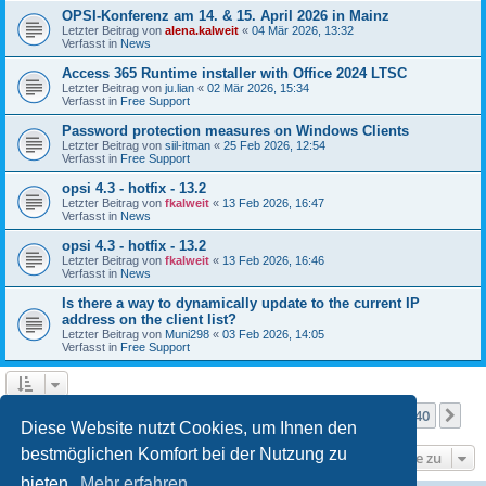
OPSI-Konferenz am 14. & 15. April 2026 in Mainz
Letzter Beitrag von
alena.kalweit
«
04 Mär 2026, 13:32
Verfasst in
News
Access 365 Runtime installer with Office 2024 LTSC
Letzter Beitrag von
ju.lian
«
02 Mär 2026, 15:34
Verfasst in
Free Support
Password protection measures on Windows Clients
Letzter Beitrag von
siil-itman
«
25 Feb 2026, 12:54
Verfasst in
Free Support
opsi 4.3 - hotfix - 13.2
Letzter Beitrag von
fkalweit
«
13 Feb 2026, 16:47
Verfasst in
News
opsi 4.3 - hotfix - 13.2
Letzter Beitrag von
fkalweit
«
13 Feb 2026, 16:46
Verfasst in
News
Is there a way to dynamically update to the current IP
address on the client list?
Letzter Beitrag von
Muni298
«
03 Feb 2026, 14:05
Verfasst in
Free Support
Seite
1
von
40
1
2
3
4
5
40
Nä
Die Suche ergab mehr als 1000 Treffer
…
Diese Website nutzt Cookies, um Ihnen den
bestmöglichen Komfort bei der Nutzung zu
Gehe zu
bieten.
Mehr erfahren