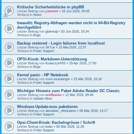
Kritische Sicherheitslücke in phpBB
Letzter Beitrag von
j.werner
«
16 Jun 2026, 09:58
Verfasst in
News
hwaudit: Registry-Abfragen werden nicht in 64-Bit-Registry
durchgeführt
Letzter Beitrag von
gtokmaji
«
03 Jun 2026, 16:34
Verfasst in
Bugs
Backup restored - Login failures from localhost
Letzter Beitrag von
SirTux
«
15 Mai 2026, 12:37
Verfasst in
Freier Support
OPSI-Kiosk: Markdown-Unterstützung
Letzter Beitrag von
KrawczykHIS
«
29 Apr 2026, 17:50
Verfasst in
Bugs
Kernel panic - HP Notebook
Letzter Beitrag von
sven.straubinger
«
25 Mär 2026, 16:16
Verfasst in
Freier Support
Wichtiger Hinweis zum Paket Adobe Reader DC Classic
Letzter Beitrag von
wolfbardo
«
12 Mär 2026, 09:48
Verfasst in
Update-Abos
Windows-Update-msu paketieren
Letzter Beitrag von
absoluter_ofenkaese
«
06 Mär 2026, 14:17
Verfasst in
Freier Support
Opsi-Client-Kiosk: Kachelngrösse / Schrift
Letzter Beitrag von
bobo
«
05 Mär 2026, 11:28
Verfasst in
Freier Support