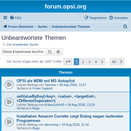
forum.opsi.org
FAQ
Registrieren
Anmelden
S
Foren-Übersicht
Suche
Unbeantwortete Themen
u
Unbeantwortete Themen
c
Zur erweiterten Suche
h
Suche
Erweiterte Suche
e
Seite
1
von
40
1
2
3
4
5
40
Nä
Die Suche ergab mehr als 1000 Treffer
…
Themen
OPSI als MDM mit MS Autopilot
Letzter Beitrag von
Tjomme
«
06 Aug 2026, 11:57
Verfasst in
Freier Support
setValueByKey(<key>, <value>, <targetlist>,
<DifferentSeperator>)
Letzter Beitrag von
KrawczykHIS
«
04 Aug 2026, 13:24
Verfasst in
Bugs
Installation Amazon Corretto zeigt Dialog wegen laufenden
Programmen
Letzter Beitrag von
abruening
«
03 Aug 2026, 11:42
Verfasst in
Bugs