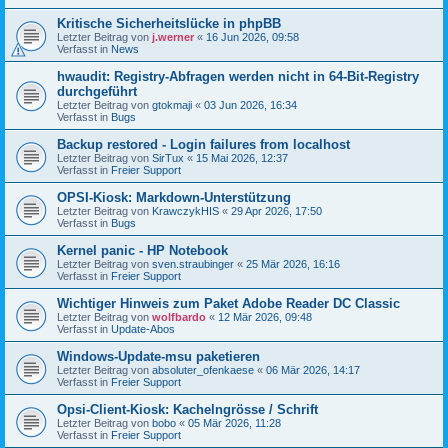
Kritische Sicherheitslücke in phpBB
Letzter Beitrag von
j.werner
«
16 Jun 2026, 09:58
Verfasst in
News
hwaudit: Registry-Abfragen werden nicht in 64-Bit-Registry
durchgeführt
Letzter Beitrag von
gtokmaji
«
03 Jun 2026, 16:34
Verfasst in
Bugs
Backup restored - Login failures from localhost
Letzter Beitrag von
SirTux
«
15 Mai 2026, 12:37
Verfasst in
Freier Support
OPSI-Kiosk: Markdown-Unterstützung
Letzter Beitrag von
KrawczykHIS
«
29 Apr 2026, 17:50
Verfasst in
Bugs
Kernel panic - HP Notebook
Letzter Beitrag von
sven.straubinger
«
25 Mär 2026, 16:16
Verfasst in
Freier Support
Wichtiger Hinweis zum Paket Adobe Reader DC Classic
Letzter Beitrag von
wolfbardo
«
12 Mär 2026, 09:48
Verfasst in
Update-Abos
Windows-Update-msu paketieren
Letzter Beitrag von
absoluter_ofenkaese
«
06 Mär 2026, 14:17
Verfasst in
Freier Support
Opsi-Client-Kiosk: Kachelngrösse / Schrift
Letzter Beitrag von
bobo
«
05 Mär 2026, 11:28
Verfasst in
Freier Support