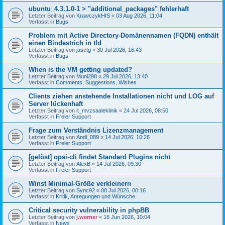
ubuntu_4.3.1.0-1 > "additional_packages" fehlerhaft
Letzter Beitrag von
KrawczykHIS
«
03 Aug 2026, 11:04
Verfasst in
Bugs
Problem mit Active Directory-Domänennamen (FQDN) enthält
einen Bindestrich in tld
Letzter Beitrag von
jasctg
«
30 Jul 2026, 16:43
Verfasst in
Bugs
When is the VM getting updated?
Letzter Beitrag von
Muni298
«
29 Jul 2026, 13:40
Verfasst in
Comments, Suggestions, Wishes
Clients ziehen anstehende Installationen nicht und LOG auf
Server lückenhaft
Letzter Beitrag von
it_mvzsaaleklinik
«
24 Jul 2026, 08:50
Verfasst in
Freier Support
Frage zum Verständnis Lizenzmanagement
Letzter Beitrag von
Andi_089
«
14 Jul 2026, 10:26
Verfasst in
Freier Support
[gelöst] opsi-cli findet Standard Plugins nicht
Letzter Beitrag von
AlexB
«
14 Jul 2026, 09:30
Verfasst in
Freier Support
Winst Minimal-Größe verkleinern
Letzter Beitrag von
Sync92
«
08 Jul 2026, 00:16
Verfasst in
Kritik, Anregungen und Wünsche
Critical security vulnerability in phpBB
Letzter Beitrag von
j.werner
«
16 Jun 2026, 10:04
Verfasst in
News