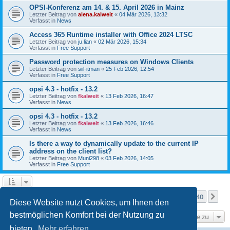
OPSI-Konferenz am 14. & 15. April 2026 in Mainz
Letzter Beitrag von
alena.kalweit
«
04 Mär 2026, 13:32
Verfasst in
News
Access 365 Runtime installer with Office 2024 LTSC
Letzter Beitrag von
ju.lian
«
02 Mär 2026, 15:34
Verfasst in
Free Support
Password protection measures on Windows Clients
Letzter Beitrag von
siil-itman
«
25 Feb 2026, 12:54
Verfasst in
Free Support
opsi 4.3 - hotfix - 13.2
Letzter Beitrag von
fkalweit
«
13 Feb 2026, 16:47
Verfasst in
News
opsi 4.3 - hotfix - 13.2
Letzter Beitrag von
fkalweit
«
13 Feb 2026, 16:46
Verfasst in
News
Is there a way to dynamically update to the current IP
address on the client list?
Letzter Beitrag von
Muni298
«
03 Feb 2026, 14:05
Verfasst in
Free Support
Seite
1
von
40
1
2
3
4
5
40
Nä
Die Suche ergab mehr als 1000 Treffer
…
Diese Website nutzt Cookies, um Ihnen den
bestmöglichen Komfort bei der Nutzung zu
Gehe zu
bieten.
Mehr erfahren