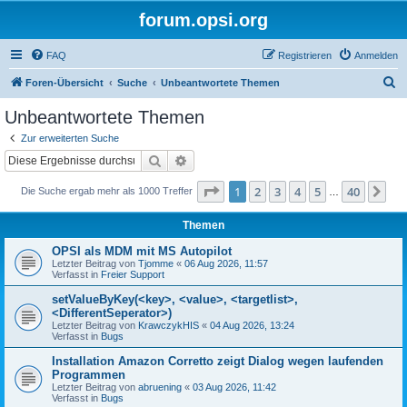
forum.opsi.org
FAQ
Registrieren
Anmelden
S
Foren-Übersicht
Suche
Unbeantwortete Themen
u
Unbeantwortete Themen
c
Zur erweiterten Suche
h
Suche
Erweiterte Suche
e
Seite
1
von
40
1
2
3
4
5
40
Nä
Die Suche ergab mehr als 1000 Treffer
…
Themen
OPSI als MDM mit MS Autopilot
Letzter Beitrag von
Tjomme
«
06 Aug 2026, 11:57
Verfasst in
Freier Support
setValueByKey(<key>, <value>, <targetlist>,
<DifferentSeperator>)
Letzter Beitrag von
KrawczykHIS
«
04 Aug 2026, 13:24
Verfasst in
Bugs
Installation Amazon Corretto zeigt Dialog wegen laufenden
Programmen
Letzter Beitrag von
abruening
«
03 Aug 2026, 11:42
Verfasst in
Bugs