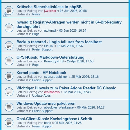
Kritische Sicherheitslücke in phpBB
Letzter Beitrag von
j.werner
«
16 Jun 2026, 09:58
Verfasst in
News
hwaudit: Registry-Abfragen werden nicht in 64-Bit-Registry
durchgeführt
Letzter Beitrag von
gtokmaji
«
03 Jun 2026, 16:34
Verfasst in
Bugs
Backup restored - Login failures from localhost
Letzter Beitrag von
SirTux
«
15 Mai 2026, 12:37
Verfasst in
Freier Support
OPSI-Kiosk: Markdown-Unterstützung
Letzter Beitrag von
KrawczykHIS
«
29 Apr 2026, 17:50
Verfasst in
Bugs
Kernel panic - HP Notebook
Letzter Beitrag von
sven.straubinger
«
25 Mär 2026, 16:16
Verfasst in
Freier Support
Wichtiger Hinweis zum Paket Adobe Reader DC Classic
Letzter Beitrag von
wolfbardo
«
12 Mär 2026, 09:48
Verfasst in
Update-Abos
Windows-Update-msu paketieren
Letzter Beitrag von
absoluter_ofenkaese
«
06 Mär 2026, 14:17
Verfasst in
Freier Support
Opsi-Client-Kiosk: Kachelngrösse / Schrift
Letzter Beitrag von
bobo
«
05 Mär 2026, 11:28
Verfasst in
Freier Support