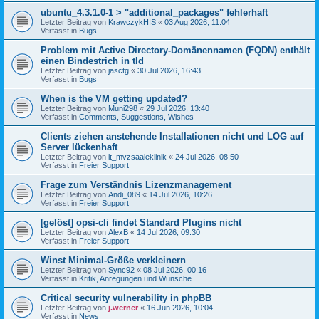
ubuntu_4.3.1.0-1 > "additional_packages" fehlerhaft
Letzter Beitrag von
KrawczykHIS
«
03 Aug 2026, 11:04
Verfasst in
Bugs
Problem mit Active Directory-Domänennamen (FQDN) enthält
einen Bindestrich in tld
Letzter Beitrag von
jasctg
«
30 Jul 2026, 16:43
Verfasst in
Bugs
When is the VM getting updated?
Letzter Beitrag von
Muni298
«
29 Jul 2026, 13:40
Verfasst in
Comments, Suggestions, Wishes
Clients ziehen anstehende Installationen nicht und LOG auf
Server lückenhaft
Letzter Beitrag von
it_mvzsaaleklinik
«
24 Jul 2026, 08:50
Verfasst in
Freier Support
Frage zum Verständnis Lizenzmanagement
Letzter Beitrag von
Andi_089
«
14 Jul 2026, 10:26
Verfasst in
Freier Support
[gelöst] opsi-cli findet Standard Plugins nicht
Letzter Beitrag von
AlexB
«
14 Jul 2026, 09:30
Verfasst in
Freier Support
Winst Minimal-Größe verkleinern
Letzter Beitrag von
Sync92
«
08 Jul 2026, 00:16
Verfasst in
Kritik, Anregungen und Wünsche
Critical security vulnerability in phpBB
Letzter Beitrag von
j.werner
«
16 Jun 2026, 10:04
Verfasst in
News