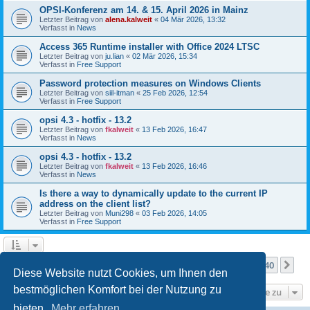
OPSI-Konferenz am 14. & 15. April 2026 in Mainz
Letzter Beitrag von
alena.kalweit
«
04 Mär 2026, 13:32
Verfasst in
News
Access 365 Runtime installer with Office 2024 LTSC
Letzter Beitrag von
ju.lian
«
02 Mär 2026, 15:34
Verfasst in
Free Support
Password protection measures on Windows Clients
Letzter Beitrag von
siil-itman
«
25 Feb 2026, 12:54
Verfasst in
Free Support
opsi 4.3 - hotfix - 13.2
Letzter Beitrag von
fkalweit
«
13 Feb 2026, 16:47
Verfasst in
News
opsi 4.3 - hotfix - 13.2
Letzter Beitrag von
fkalweit
«
13 Feb 2026, 16:46
Verfasst in
News
Is there a way to dynamically update to the current IP
address on the client list?
Letzter Beitrag von
Muni298
«
03 Feb 2026, 14:05
Verfasst in
Free Support
Seite
1
von
40
1
2
3
4
5
40
Nä
Die Suche ergab mehr als 1000 Treffer
…
Diese Website nutzt Cookies, um Ihnen den
bestmöglichen Komfort bei der Nutzung zu
Gehe zu
bieten.
Mehr erfahren