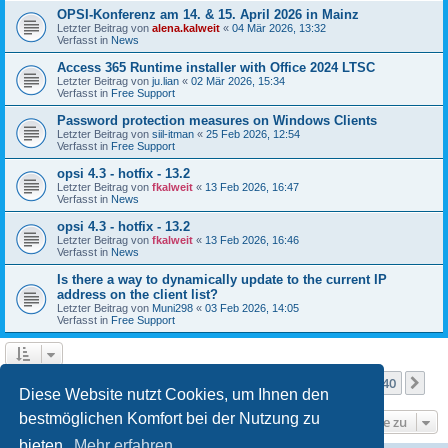
OPSI-Konferenz am 14. & 15. April 2026 in Mainz
Letzter Beitrag von
alena.kalweit
«
04 Mär 2026, 13:32
Verfasst in
News
Access 365 Runtime installer with Office 2024 LTSC
Letzter Beitrag von
ju.lian
«
02 Mär 2026, 15:34
Verfasst in
Free Support
Password protection measures on Windows Clients
Letzter Beitrag von
siil-itman
«
25 Feb 2026, 12:54
Verfasst in
Free Support
opsi 4.3 - hotfix - 13.2
Letzter Beitrag von
fkalweit
«
13 Feb 2026, 16:47
Verfasst in
News
opsi 4.3 - hotfix - 13.2
Letzter Beitrag von
fkalweit
«
13 Feb 2026, 16:46
Verfasst in
News
Is there a way to dynamically update to the current IP
address on the client list?
Letzter Beitrag von
Muni298
«
03 Feb 2026, 14:05
Verfasst in
Free Support
Seite
1
von
40
1
2
3
4
5
40
Nä
Die Suche ergab mehr als 1000 Treffer
…
Diese Website nutzt Cookies, um Ihnen den
bestmöglichen Komfort bei der Nutzung zu
Gehe zu
bieten.
Mehr erfahren