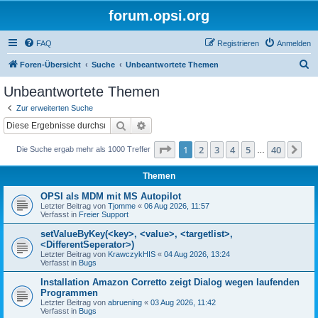
forum.opsi.org
FAQ
Registrieren
Anmelden
S
Foren-Übersicht
Suche
Unbeantwortete Themen
u
Unbeantwortete Themen
c
Zur erweiterten Suche
h
Suche
Erweiterte Suche
e
Seite
1
von
40
1
2
3
4
5
40
Nä
Die Suche ergab mehr als 1000 Treffer
…
Themen
OPSI als MDM mit MS Autopilot
Letzter Beitrag von
Tjomme
«
06 Aug 2026, 11:57
Verfasst in
Freier Support
setValueByKey(<key>, <value>, <targetlist>,
<DifferentSeperator>)
Letzter Beitrag von
KrawczykHIS
«
04 Aug 2026, 13:24
Verfasst in
Bugs
Installation Amazon Corretto zeigt Dialog wegen laufenden
Programmen
Letzter Beitrag von
abruening
«
03 Aug 2026, 11:42
Verfasst in
Bugs