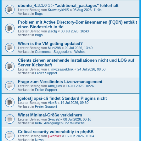
ubuntu_4.3.1.0-1 > "additional_packages" fehlerhaft
Letzter Beitrag von
KrawczykHIS
«
03 Aug 2026, 11:04
Verfasst in
Bugs
Problem mit Active Directory-Domänennamen (FQDN) enthält
einen Bindestrich in tld
Letzter Beitrag von
jasctg
«
30 Jul 2026, 16:43
Verfasst in
Bugs
When is the VM getting updated?
Letzter Beitrag von
Muni298
«
29 Jul 2026, 13:40
Verfasst in
Comments, Suggestions, Wishes
Clients ziehen anstehende Installationen nicht und LOG auf
Server lückenhaft
Letzter Beitrag von
it_mvzsaaleklinik
«
24 Jul 2026, 08:50
Verfasst in
Freier Support
Frage zum Verständnis Lizenzmanagement
Letzter Beitrag von
Andi_089
«
14 Jul 2026, 10:26
Verfasst in
Freier Support
[gelöst] opsi-cli findet Standard Plugins nicht
Letzter Beitrag von
AlexB
«
14 Jul 2026, 09:30
Verfasst in
Freier Support
Winst Minimal-Größe verkleinern
Letzter Beitrag von
Sync92
«
08 Jul 2026, 00:16
Verfasst in
Kritik, Anregungen und Wünsche
Critical security vulnerability in phpBB
Letzter Beitrag von
j.werner
«
16 Jun 2026, 10:04
Verfasst in
News