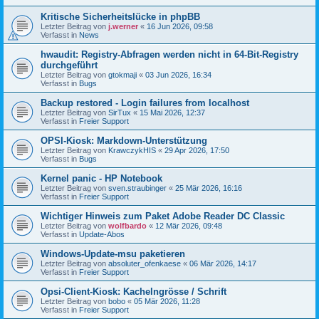
Kritische Sicherheitslücke in phpBB
Letzter Beitrag von
j.werner
«
16 Jun 2026, 09:58
Verfasst in
News
hwaudit: Registry-Abfragen werden nicht in 64-Bit-Registry
durchgeführt
Letzter Beitrag von
gtokmaji
«
03 Jun 2026, 16:34
Verfasst in
Bugs
Backup restored - Login failures from localhost
Letzter Beitrag von
SirTux
«
15 Mai 2026, 12:37
Verfasst in
Freier Support
OPSI-Kiosk: Markdown-Unterstützung
Letzter Beitrag von
KrawczykHIS
«
29 Apr 2026, 17:50
Verfasst in
Bugs
Kernel panic - HP Notebook
Letzter Beitrag von
sven.straubinger
«
25 Mär 2026, 16:16
Verfasst in
Freier Support
Wichtiger Hinweis zum Paket Adobe Reader DC Classic
Letzter Beitrag von
wolfbardo
«
12 Mär 2026, 09:48
Verfasst in
Update-Abos
Windows-Update-msu paketieren
Letzter Beitrag von
absoluter_ofenkaese
«
06 Mär 2026, 14:17
Verfasst in
Freier Support
Opsi-Client-Kiosk: Kachelngrösse / Schrift
Letzter Beitrag von
bobo
«
05 Mär 2026, 11:28
Verfasst in
Freier Support