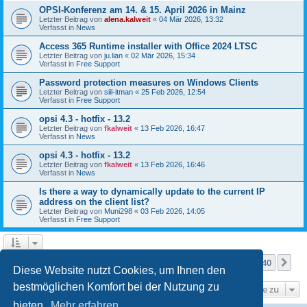
OPSI-Konferenz am 14. & 15. April 2026 in Mainz
Letzter Beitrag von
alena.kalweit
«
04 Mär 2026, 13:32
Verfasst in
News
Access 365 Runtime installer with Office 2024 LTSC
Letzter Beitrag von
ju.lian
«
02 Mär 2026, 15:34
Verfasst in
Free Support
Password protection measures on Windows Clients
Letzter Beitrag von
siil-itman
«
25 Feb 2026, 12:54
Verfasst in
Free Support
opsi 4.3 - hotfix - 13.2
Letzter Beitrag von
fkalweit
«
13 Feb 2026, 16:47
Verfasst in
News
opsi 4.3 - hotfix - 13.2
Letzter Beitrag von
fkalweit
«
13 Feb 2026, 16:46
Verfasst in
News
Is there a way to dynamically update to the current IP
address on the client list?
Letzter Beitrag von
Muni298
«
03 Feb 2026, 14:05
Verfasst in
Free Support
Seite
1
von
40
1
2
3
4
5
40
Nä
Die Suche ergab mehr als 1000 Treffer
…
Diese Website nutzt Cookies, um Ihnen den
bestmöglichen Komfort bei der Nutzung zu
Gehe zu
bieten.
Mehr erfahren