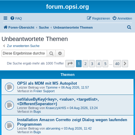
forum.opsi.org
FAQ
Registrieren
Anmelden
S
Foren-Übersicht
Suche
Unbeantwortete Themen
u
Unbeantwortete Themen
c
Zur erweiterten Suche
h
Suche
Erweiterte Suche
e
Seite
1
von
40
1
2
3
4
5
40
Nä
Die Suche ergab mehr als 1000 Treffer
…
Themen
OPSI als MDM mit MS Autopilot
Letzter Beitrag von
Tjomme
«
06 Aug 2026, 11:57
Verfasst in
Freier Support
setValueByKey(<key>, <value>, <targetlist>,
<DifferentSeperator>)
Letzter Beitrag von
KrawczykHIS
«
04 Aug 2026, 13:24
Verfasst in
Bugs
Installation Amazon Corretto zeigt Dialog wegen laufenden
Programmen
Letzter Beitrag von
abruening
«
03 Aug 2026, 11:42
Verfasst in
Bugs