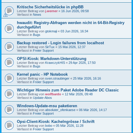
Kritische Sicherheitslücke in phpBB
Letzter Beitrag von
j.werner
«
16 Jun 2026, 09:58
Verfasst in
News
hwaudit: Registry-Abfragen werden nicht in 64-Bit-Registry
durchgeführt
Letzter Beitrag von
gtokmaji
«
03 Jun 2026, 16:34
Verfasst in
Bugs
Backup restored - Login failures from localhost
Letzter Beitrag von
SirTux
«
15 Mai 2026, 12:37
Verfasst in
Freier Support
OPSI-Kiosk: Markdown-Unterstützung
Letzter Beitrag von
KrawczykHIS
«
29 Apr 2026, 17:50
Verfasst in
Bugs
Kernel panic - HP Notebook
Letzter Beitrag von
sven.straubinger
«
25 Mär 2026, 16:16
Verfasst in
Freier Support
Wichtiger Hinweis zum Paket Adobe Reader DC Classic
Letzter Beitrag von
wolfbardo
«
12 Mär 2026, 09:48
Verfasst in
Update-Abos
Windows-Update-msu paketieren
Letzter Beitrag von
absoluter_ofenkaese
«
06 Mär 2026, 14:17
Verfasst in
Freier Support
Opsi-Client-Kiosk: Kachelngrösse / Schrift
Letzter Beitrag von
bobo
«
05 Mär 2026, 11:28
Verfasst in
Freier Support