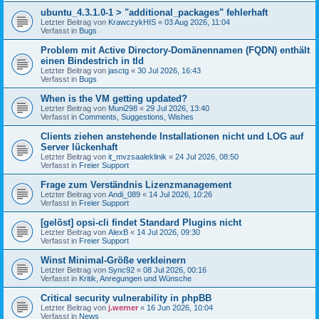
ubuntu_4.3.1.0-1 > "additional_packages" fehlerhaft
Letzter Beitrag von
KrawczykHIS
«
03 Aug 2026, 11:04
Verfasst in
Bugs
Problem mit Active Directory-Domänennamen (FQDN) enthält
einen Bindestrich in tld
Letzter Beitrag von
jasctg
«
30 Jul 2026, 16:43
Verfasst in
Bugs
When is the VM getting updated?
Letzter Beitrag von
Muni298
«
29 Jul 2026, 13:40
Verfasst in
Comments, Suggestions, Wishes
Clients ziehen anstehende Installationen nicht und LOG auf
Server lückenhaft
Letzter Beitrag von
it_mvzsaaleklinik
«
24 Jul 2026, 08:50
Verfasst in
Freier Support
Frage zum Verständnis Lizenzmanagement
Letzter Beitrag von
Andi_089
«
14 Jul 2026, 10:26
Verfasst in
Freier Support
[gelöst] opsi-cli findet Standard Plugins nicht
Letzter Beitrag von
AlexB
«
14 Jul 2026, 09:30
Verfasst in
Freier Support
Winst Minimal-Größe verkleinern
Letzter Beitrag von
Sync92
«
08 Jul 2026, 00:16
Verfasst in
Kritik, Anregungen und Wünsche
Critical security vulnerability in phpBB
Letzter Beitrag von
j.werner
«
16 Jun 2026, 10:04
Verfasst in
News