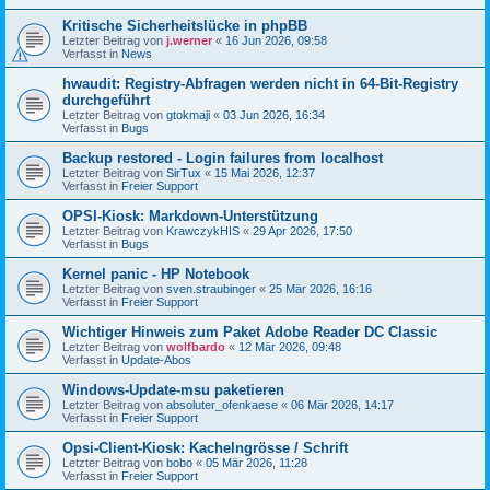
Kritische Sicherheitslücke in phpBB
Letzter Beitrag von
j.werner
«
16 Jun 2026, 09:58
Verfasst in
News
hwaudit: Registry-Abfragen werden nicht in 64-Bit-Registry
durchgeführt
Letzter Beitrag von
gtokmaji
«
03 Jun 2026, 16:34
Verfasst in
Bugs
Backup restored - Login failures from localhost
Letzter Beitrag von
SirTux
«
15 Mai 2026, 12:37
Verfasst in
Freier Support
OPSI-Kiosk: Markdown-Unterstützung
Letzter Beitrag von
KrawczykHIS
«
29 Apr 2026, 17:50
Verfasst in
Bugs
Kernel panic - HP Notebook
Letzter Beitrag von
sven.straubinger
«
25 Mär 2026, 16:16
Verfasst in
Freier Support
Wichtiger Hinweis zum Paket Adobe Reader DC Classic
Letzter Beitrag von
wolfbardo
«
12 Mär 2026, 09:48
Verfasst in
Update-Abos
Windows-Update-msu paketieren
Letzter Beitrag von
absoluter_ofenkaese
«
06 Mär 2026, 14:17
Verfasst in
Freier Support
Opsi-Client-Kiosk: Kachelngrösse / Schrift
Letzter Beitrag von
bobo
«
05 Mär 2026, 11:28
Verfasst in
Freier Support