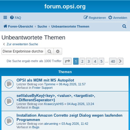
forum.opsi.org
FAQ
Registrieren
Anmelden
S
Foren-Übersicht
Suche
Unbeantwortete Themen
u
Unbeantwortete Themen
c
Zur erweiterten Suche
h
Suche
Erweiterte Suche
e
Seite
1
von
40
1
2
3
4
5
40
Nä
Die Suche ergab mehr als 1000 Treffer
…
Themen
OPSI als MDM mit MS Autopilot
Letzter Beitrag von
Tjomme
«
06 Aug 2026, 11:57
Verfasst in
Freier Support
setValueByKey(<key>, <value>, <targetlist>,
<DifferentSeperator>)
Letzter Beitrag von
KrawczykHIS
«
04 Aug 2026, 13:24
Verfasst in
Bugs
Installation Amazon Corretto zeigt Dialog wegen laufenden
Programmen
Letzter Beitrag von
abruening
«
03 Aug 2026, 11:42
Verfasst in
Bugs