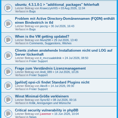
ubuntu_4.3.1.0-1 > "additional_packages" fehlerhaft
Letzter Beitrag von
KrawczykHIS
«
03 Aug 2026, 11:04
Verfasst in
Bugs
Problem mit Active Directory-Domänennamen (FQDN) enthält
einen Bindestrich in tld
Letzter Beitrag von
jasctg
«
30 Jul 2026, 16:43
Verfasst in
Bugs
When is the VM getting updated?
Letzter Beitrag von
Muni298
«
29 Jul 2026, 13:40
Verfasst in
Comments, Suggestions, Wishes
Clients ziehen anstehende Installationen nicht und LOG auf
Server lückenhaft
Letzter Beitrag von
it_mvzsaaleklinik
«
24 Jul 2026, 08:50
Verfasst in
Freier Support
Frage zum Verständnis Lizenzmanagement
Letzter Beitrag von
Andi_089
«
14 Jul 2026, 10:26
Verfasst in
Freier Support
[gelöst] opsi-cli findet Standard Plugins nicht
Letzter Beitrag von
AlexB
«
14 Jul 2026, 09:30
Verfasst in
Freier Support
Winst Minimal-Größe verkleinern
Letzter Beitrag von
Sync92
«
08 Jul 2026, 00:16
Verfasst in
Kritik, Anregungen und Wünsche
Critical security vulnerability in phpBB
Letzter Beitrag von
j.werner
«
16 Jun 2026, 10:04
Verfasst in
News