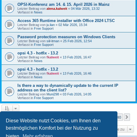
OPSI-Konferenz am 14. & 15. April 2026 in Mainz
Letzter Beitrag von
alena.kalweit
«
04 Mär 2026, 13:32
Verfasst in
News
Access 365 Runtime installer with Office 2024 LTSC
Letzter Beitrag von
ju.lian
«
02 Mär 2026, 15:34
Verfasst in
Free Support
Password protection measures on Windows Clients
Letzter Beitrag von
siil-itman
«
25 Feb 2026, 12:54
Verfasst in
Free Support
opsi 4.3 - hotfix - 13.2
Letzter Beitrag von
fkalweit
«
13 Feb 2026, 16:47
Verfasst in
News
opsi 4.3 - hotfix - 13.2
Letzter Beitrag von
fkalweit
«
13 Feb 2026, 16:46
Verfasst in
News
Is there a way to dynamically update to the current IP
address on the client list?
Letzter Beitrag von
Muni298
«
03 Feb 2026, 14:05
Verfasst in
Free Support
Seite
1
von
40
1
2
3
4
5
40
Nä
Die Suche ergab mehr als 1000 Treffer
…
Diese Website nutzt Cookies, um Ihnen den
bestmöglichen Komfort bei der Nutzung zu
Gehe zu
bieten.
Mehr erfahren